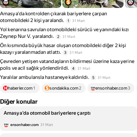
Amasya'da kontrolden çıkarak bariyerlere çarpan
otomobildeki 2 kişi yaralandı.
1
31 Mart
Yol kenarına savrulan otomobildeki sürücü ve yanındaki kızı
Zeynep Nur V. yaralandı.
2
31 Mart
Ön kısmında büyük hasar oluşan otomobildeki diğer 2 kişi
kazayı yaralanmadan atlattı.
3
31 Mart
Çevreden yetişen vatandaşların bildirmesi üzerine kaza yerine
polis ve acil sağlık yönlendirildi.
4
31 Mart
Yaralılar ambulansla hastaneye kaldırıldı.
5
31 Mart
haberler.com
1
sondakika.com
2
ensonhaber.com
3
Diğer konular
Amasya’da otomobil bariyerlere çarptı
ensonhaber.com
31 Mart