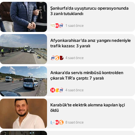
Şanlıurfa'da uyuşturucu operasyonunda
3 zanlı tutuklandı
1 saat önce
Afyonkarahisar'da anız yangını nedeniyle
trafik kazası: 3 yaralı
4 saat önce
Ankara'da servis minibüsü kontrolden
çıkarak TIR'a çarptı: 7 yaralı
4 saat önce
Karabük'te elektrik akımına kapılan işçi
öldü
8 saat önce