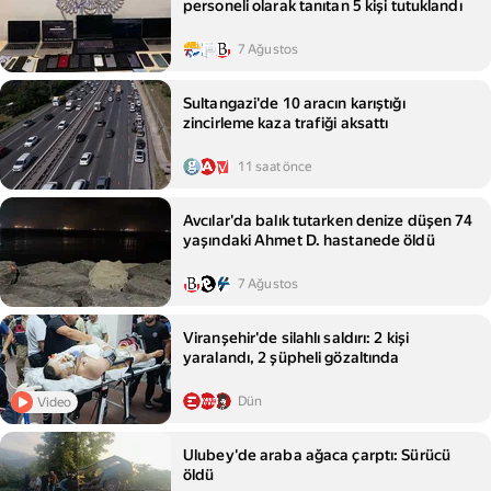
personeli olarak tanıtan 5 kişi tutuklandı
7 Ağustos
Sultangazi'de 10 aracın karıştığı
zincirleme kaza trafiği aksattı
11 saat önce
Avcılar'da balık tutarken denize düşen 74
yaşındaki Ahmet D. hastanede öldü
7 Ağustos
Viranşehir'de silahlı saldırı: 2 kişi
yaralandı, 2 şüpheli gözaltında
Dün
Video
Ulubey'de araba ağaca çarptı: Sürücü
öldü