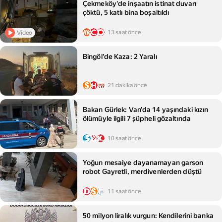
Çekmeköy'de inşaatın istinat duvarı
çöktü, 5 katlı bina boşaltıldı
13 saat önce
Video
Bingöl'de Kaza: 2 Yaralı
21 dakika önce
Bakan Gürlek: Van'da 14 yaşındaki kızın
ölümüyle ilgili 7 şüpheli gözaltında
10 saat önce
Yoğun mesaiye dayanamayan garson
robot Gayretli, merdivenlerden düştü
11 saat önce
50 milyon liralık vurgun: Kendilerini banka