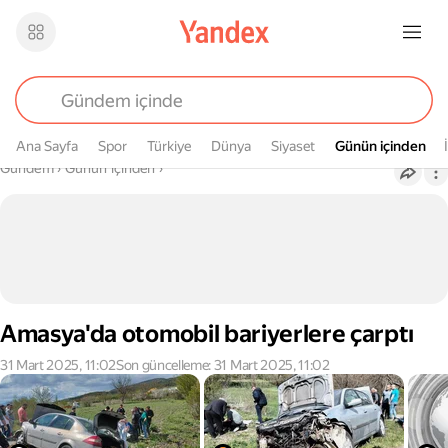
Ana Sayfa
Spor
Türkiye
Dünya
Siyaset
Günün içinden
Günün içinden
Buradasın
Gündem
›
Günün içinden
›
Amasya'da otomobil bariyerlere çarptı
31 Mart 2025, 11:02
Son güncelleme: 31 Mart 2025, 11:02