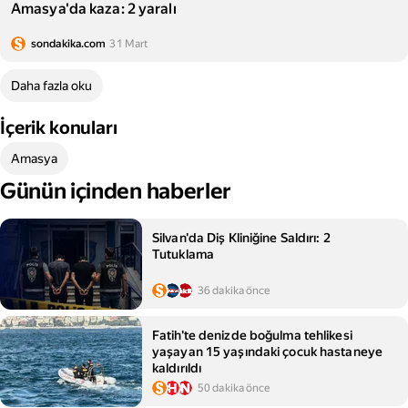
Amasya'da kaza: 2 yaralı
sondakika.com
31 Mart
Daha fazla oku
İçerik konuları
Amasya
Günün içinden haberler
Silvan'da Diş Kliniğine Saldırı: 2
Tutuklama
36 dakika önce
Fatih'te denizde boğulma tehlikesi
yaşayan 15 yaşındaki çocuk hastaneye
kaldırıldı
50 dakika önce