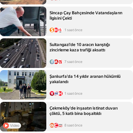
Sincap Çay Bahçesinde Vatandaşların
İlgisini Çekti
1 saat önce
Sultangazi'de 10 aracın karıştığı
zincirleme kaza trafiği aksattı
7 saat önce
Şanlıurfa’da 14 yıldır aranan hükümlü
yakalandı
1 saat önce
Çekmeköy'de inşaatın istinat duvarı
çöktü, 5 katlı bina boşaltıldı
8 saat önce
Video