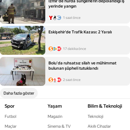
İzmir'de hurda süngerlerin depolandığı iş
yerinde yangın
1 saat önce
Eskişehir'de Trafik Kazası: 2 Yaralı
17 dakika önce
Bolu'da ruhsatsız silah ve mühimmat
bulunan şüpheli tutuklandı
2 saat önce
Daha fazla göster
Spor
Yaşam
Bilim & Teknoloji
Futbol
Magazin
Teknoloji
Maçlar
Sinema & TV
Akıllı Cihazlar