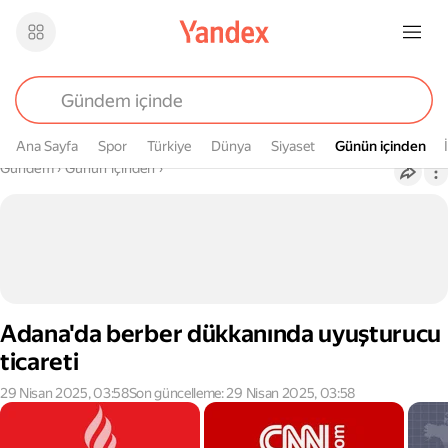
Ana Sayfa
Spor
Türkiye
Dünya
Siyaset
Günün içinden
Günün içinden
Buradasın
Gündem
›
Günün içinden
›
Adana'da berber dükkanında uyuşturucu
ticareti
29 Nisan 2025, 03:58
Son güncelleme: 29 Nisan 2025, 03:58