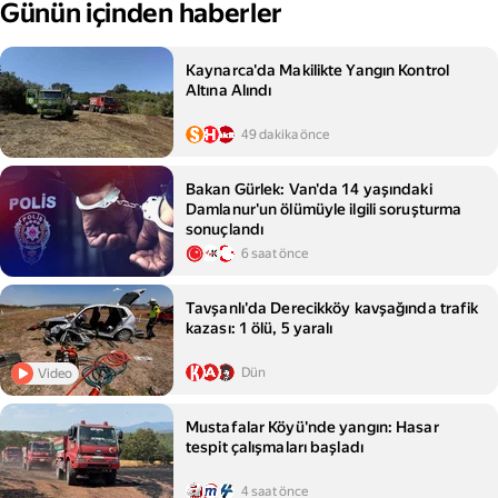
Günün içinden haberler
Kaynarca'da Makilikte Yangın Kontrol
Altına Alındı
49 dakika önce
Bakan Gürlek: Van'da 14 yaşındaki
Damlanur'un ölümüyle ilgili soruşturma
sonuçlandı
6 saat önce
Tavşanlı'da Derecikköy kavşağında trafik
kazası: 1 ölü, 5 yaralı
Dün
Video
Mustafalar Köyü'nde yangın: Hasar
tespit çalışmaları başladı
4 saat önce