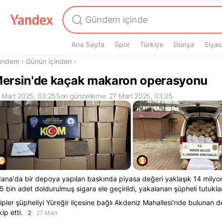
Ana Sayfa
Spor
Türkiye
Dünya
Siyas
radasın
ündem
›
Günün içinden
›
ersin'de kaçak makaron operasyonu
 Mart 2025, 03:25
Son güncelleme: 27 Mart 2025, 03:25
ana'da bir depoya yapılan baskında piyasa değeri yaklaşık 14 milyo
5 bin adet doldurulmuş sigara ele geçirildi, yakalanan şüpheli tutukla
ipler şüpheliyi Yüreğir ilçesine bağlı Akdeniz Mahallesi'nde bulunan
kip etti.
2
27 Mart