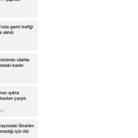
'nda gemi trafiği
a alındı
 önünde silahla
ındaki kadın
ızı ışıkta
rkadan çarptı
nce
yaşındaki İbrahim
madığı için ölü