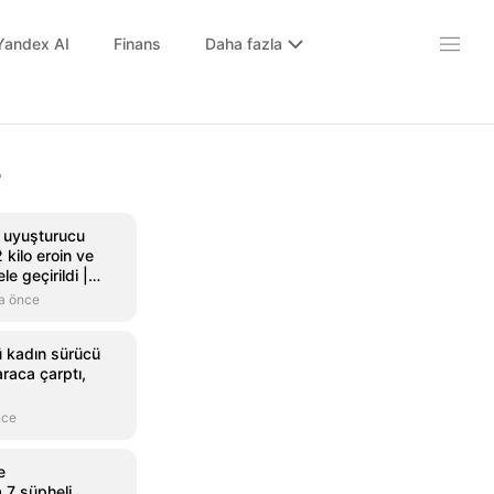
Yandex AI
Finans
Daha fazla
r
 uyuşturucu
kilo eroin ve
e geçirildi |
 izle | Son
a önce
ri
ü kadın sürücü
araca çarptı,
nce
e
 7 şüpheli