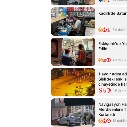
Kadirli'de Batar
34 dakik
Eskişehir'de Y
Edildi
49 dakik
1 aydır adım ad
Şişli'deki eski s
cinayetinde ka
görüntüler
49 dakik
Navigasyon Hat
Merdivenlere T
Kurtarıldı
18 dakik