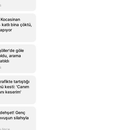
s
e Kocasinan
 katlı bina çöktü,
yapıyor
öller'de göle
oldu, arama
atıldı
s
afikte tartıştığı
ü kesti: 'Canım
nı keserim'
 dehşet! Genç
vuşun silahıyla
a önce