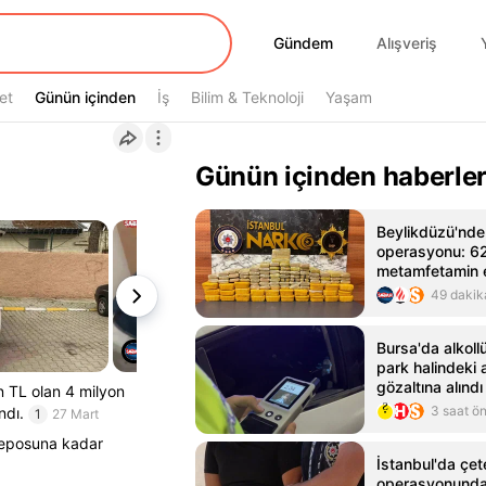
Gündem
Gündem
Alışveriş
et
Günün içinden
Günün içinden
İş
Bilim & Teknoloji
Yaşam
Günün içinden haberle
Beylikdüzü'nde
operasyonu: 62 
metamfetamin el
Video videosunu
49 dakik
Dakika Haberle
Bursa'da alkoll
park halindeki 
gözaltına alındı
n TL olan 4 milyon
3 saat ö
ndı.
1
27 Mart
 deposuna kadar
İstanbul'da çet
operasyonunda