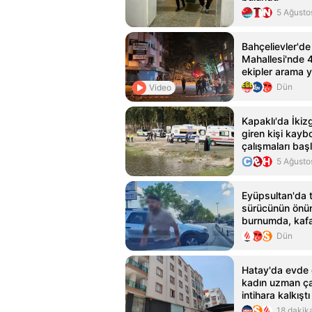
5 Ağusto
Bahçelievler'd
Mahallesi'nde 4
ekipler arama 
Dün
Video
Kapaklı'da İkizg
giren kişi kayb
çalışmaları başl
5 Ağusto
Eyüpsultan'da tr
sürücünün önün
burnumda, kafa
Dün
Hatay'da evde
kadın uzman ça
intihara kalkıştı
18 dakik