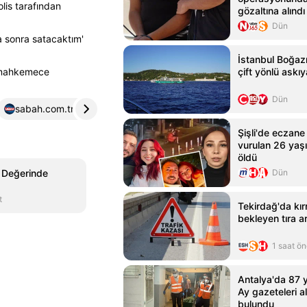
lis tarafından
gözaltına alındı
Dün
a sonra satacaktım'
İstanbul Boğazı
ğı mahkemece
çift yönlü askıy
Dün
sabah.com.tr
4
yenicaggazetesi.com.tr
5
Şişli'de eczane
vurulan 26 yaş
öldü
 Değerinde
Dün
t
Tekirdağ'da kırm
bekleyen tıra a
1 saat ö
Antalya'da 87 
Ay gazeteleri al
bulundu