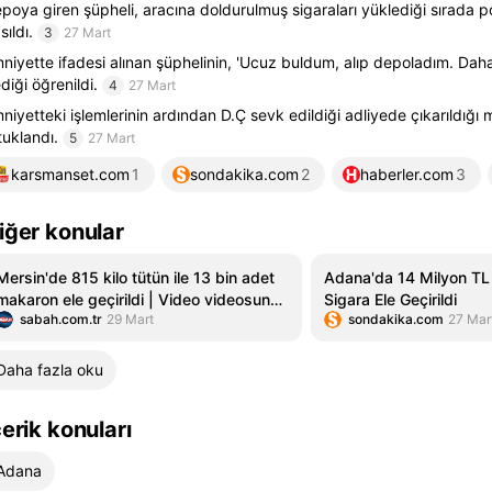
poya giren şüpheli, aracına doldurulmuş sigaraları yüklediği sırada po
sıldı.
3
27 Mart
niyette ifadesi alınan şüphelinin, 'Ucuz buldum, alıp depoladım. Dah
diği öğrenildi.
4
27 Mart
niyetteki işlemlerinin ardından D.Ç sevk edildiği adliyede çıkarıldı
tuklandı.
5
27 Mart
karsmanset.com
1
sondakika.com
2
haberler.com
3
iğer konular
Mersin'de 815 kilo tütün ile 13 bin adet
Adana'da 14 Milyon TL
makaron ele geçirildi | Video videosunu
Sigara Ele Geçirildi
sabah.com.tr
29 Mart
sondakika.com
27 Mar
izle | Son Dakika Haberleri
Daha fazla oku
çerik konuları
Adana