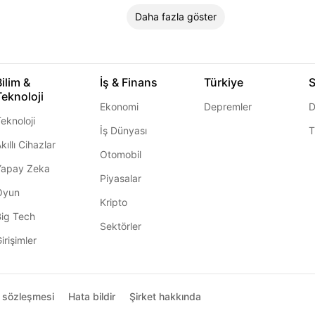
Daha fazla göster
Bilim &
İş & Finans
Türkiye
S
Teknoloji
Ekonomi
Depremler
D
eknoloji
İş Dünyası
T
kıllı Cihazlar
Otomobil
Yapay Zeka
Piyasalar
Oyun
Kripto
Big Tech
Sektörler
irişimler
ı sözleşmesi
Hata bildir
Şirket hakkında