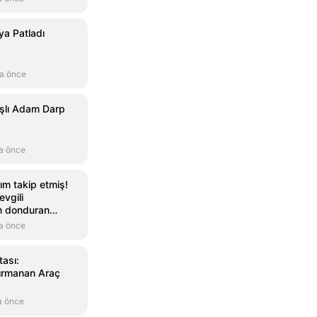
ya Patladı
a önce
aşlı Adam Darp
a önce
ım takip etmiş!
evgili
n donduran
a önce
ası:
ırmanan Araç
a önce