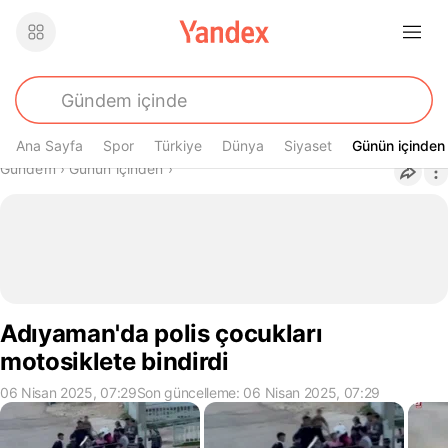
Ana Sayfa
Spor
Türkiye
Dünya
Siyaset
Günün içinden
Günün içinden
Buradasın
Gündem
›
Günün içinden
›
Adıyaman'da polis çocukları
motosiklete bindirdi
06 Nisan 2025, 07:29
Son güncelleme: 06 Nisan 2025, 07:29