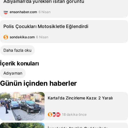
Adıyaman’da yürekleri ısıtan görüntü
ensonhaber.com
6 Nisan
Polis Çocukları Motosikletle Eğlendirdi
sondakika.com
6 Nisan
Daha fazla oku
İçerik konuları
Adıyaman
Günün içinden haberler
Kartal'da Zincirleme Kaza: 2 Yaralı
18 dakika önce