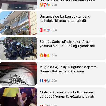
Dün
Ümraniye'de balkon çöktü, park
halindeki iki araç hasar gördü
Dün
Zümrüt Caddesi'nde kaza: Aracın
yolcusu öldü, sürücü ağır yaralandı
Dün
Muğla'da 4,1 büyüklüğünde deprem!
Osman Bektaş'tan ilk yorum
Dün
Atatürk Bulvarı'nda alkollü minibüs
sürücüsü Yunus K. gözaltına alındı
Dün