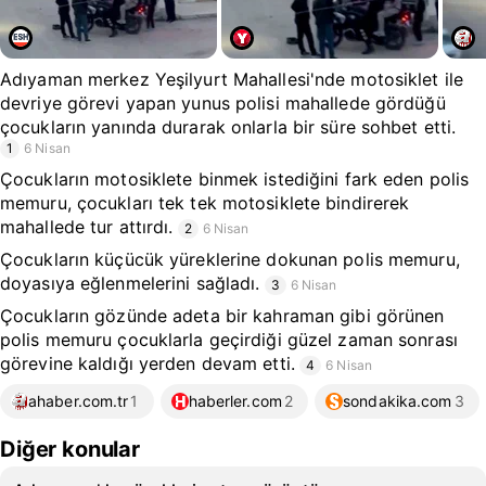
Adıyaman merkez Yeşilyurt Mahallesi'nde motosiklet ile
devriye görevi yapan yunus polisi mahallede gördüğü
çocukların yanında durarak onlarla bir süre sohbet etti.
1
6 Nisan
Çocukların motosiklete binmek istediğini fark eden polis
memuru, çocukları tek tek motosiklete bindirerek
mahallede tur attırdı.
2
6 Nisan
Çocukların küçücük yüreklerine dokunan polis memuru,
doyasıya eğlenmelerini sağladı.
3
6 Nisan
Çocukların gözünde adeta bir kahraman gibi görünen
polis memuru çocuklarla geçirdiği güzel zaman sonrası
görevine kaldığı yerden devam etti.
4
6 Nisan
ahaber.com.tr
1
haberler.com
2
sondakika.com
3
Diğer konular