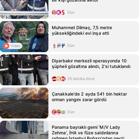
Dün
Muhammet Dilmaç, 7,5 metre
yüksekliğindeki evi inşa etti
Dün
Video
Diyarbakır merkezli operasyonda 10
şüpheli gözaltına alındı, 2'si tutuklandı
35 dakika önce
Çanakkale'de 2 ayda 541 bin hektar
orman yangını zarar gördü
Dün
Panama bayraklı gemi 'M/V Lady
Zehma', İHA ve füze saldırılarına
rağmen İstanbul Boğazı'ndan geçti