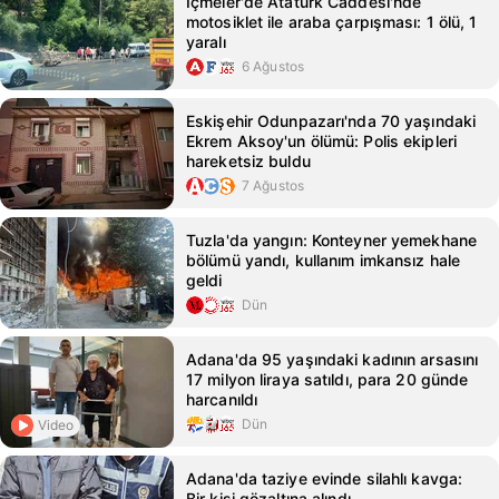
İçmeler'de Atatürk Caddesi'nde
motosiklet ile araba çarpışması: 1 ölü, 1
yaralı
6 Ağustos
Eskişehir Odunpazarı'nda 70 yaşındaki
Ekrem Aksoy'un ölümü: Polis ekipleri
hareketsiz buldu
7 Ağustos
Tuzla'da yangın: Konteyner yemekhane
bölümü yandı, kullanım imkansız hale
geldi
Dün
Adana'da 95 yaşındaki kadının arsasını
17 milyon liraya satıldı, para 20 günde
harcanıldı
Dün
Video
Adana'da taziye evinde silahlı kavga:
Bir kişi gözaltına alındı