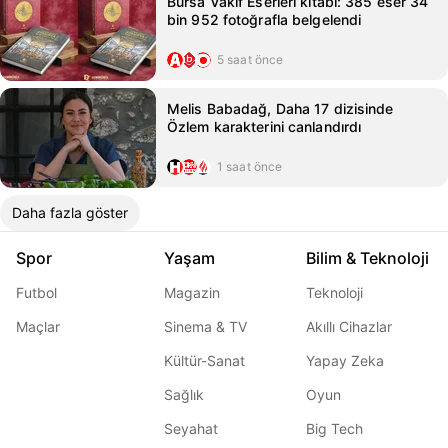
Bursa Vakıf Eserleri kitabı: 385 eser 34
bin 952 fotoğrafla belgelendi
5 saat önce
Melis Babadağ, Daha 17 dizisinde
Özlem karakterini canlandırdı
1 saat önce
Daha fazla göster
Spor
Yaşam
Bilim & Teknoloji
Futbol
Magazin
Teknoloji
Maçlar
Sinema & TV
Akıllı Cihazlar
Kültür-Sanat
Yapay Zeka
Sağlık
Oyun
Seyahat
Big Tech