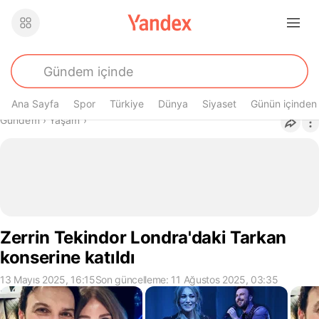
Ana Sayfa
Spor
Türkiye
Dünya
Siyaset
Günün içinden
Buradasın
Gündem
›
Yaşam
›
Zerrin Tekindor Londra'daki Tarkan
konserine katıldı
13 Mayıs 2025, 16:15
Son güncelleme: 11 Ağustos 2025, 03:35