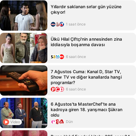
Yıllardır saklanan sırlar gün yüzüne
çıkıyor!
1 saat önce
Ülkü Hilal Çiftçi'nin annesinden zina
iddiasıyla boşanma davası
6 saat önce
7 Ağustos Cuma: Kanal D, Star TV,
Show TV ve diğer kanallarda hangi
programlar?
6 saat önce
6 Ağustos'ta MasterChef'te ana
kadroya giren 18. yarışmacı Şükran
oldu
Dün
Video