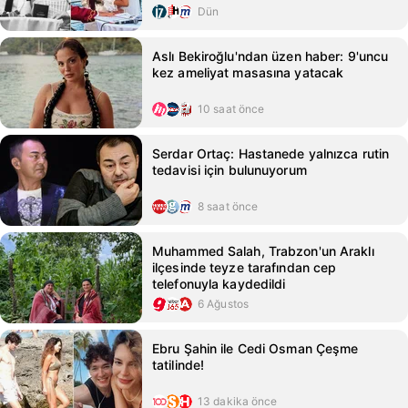
Dün
Aslı Bekiroğlu'ndan üzen haber: 9'uncu
kez ameliyat masasına yatacak
10 saat önce
Serdar Ortaç: Hastanede yalnızca rutin
tedavisi için bulunuyorum
8 saat önce
Muhammed Salah, Trabzon'un Araklı
ilçesinde teyze tarafından cep
telefonuyla kaydedildi
6 Ağustos
Ebru Şahin ile Cedi Osman Çeşme
tatilinde!
13 dakika önce