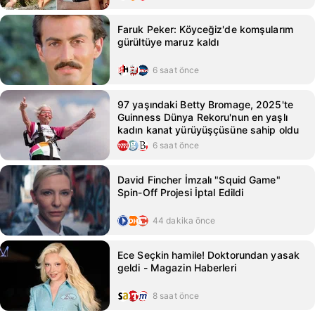
Faruk Peker: Köyceğiz'de komşularım
gürültüye maruz kaldı
6 saat önce
97 yaşındaki Betty Bromage, 2025'te
Guinness Dünya Rekoru'nun en yaşlı
kadın kanat yürüyüşçüsüne sahip oldu
6 saat önce
David Fincher İmzalı "Squid Game"
Spin-Off Projesi İptal Edildi
44 dakika önce
Ece Seçkin hamile! Doktorundan yasak
geldi - Magazin Haberleri
8 saat önce