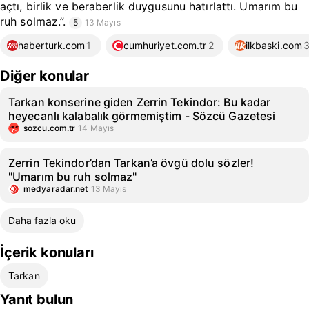
açtı, birlik ve beraberlik duygusunu hatırlattı. Umarım bu
ruh solmaz.”.
5
13 Mayıs
haberturk.com
1
cumhuriyet.com.tr
2
ilkbaski.com
Diğer konular
Tarkan konserine giden Zerrin Tekindor: Bu kadar
heyecanlı kalabalık görmemiştim - Sözcü Gazetesi
sozcu.com.tr
14 Mayıs
Zerrin Tekindor’dan Tarkan’a övgü dolu sözler!
"Umarım bu ruh solmaz"
medyaradar.net
13 Mayıs
Daha fazla oku
İçerik konuları
Tarkan
Yanıt bulun