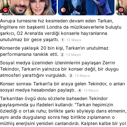
Avrupa turnesine hız kesmeden devam eden Tarkan,
İngiltere nin başkenti Londra da müzikseverlerle buluştu
şarkıcı, O2 Arena’da verdiği konserle hayranlarına
unutulmaz bir gece yaşattı.
1
13 Mayıs
Konserde yaklaşık 20 bin kişi, Tarkan’ın unutulmaz
performansına tanıklık etti.
2
13 Mayıs
Sosyal medya üzerinden izlenimlerini paylaşan Zerrin
Tekindor, Tarkan’ın yalnızca bir konser değil, bir duygu
atmosferi yarattığını vurguladı.
3
13 Mayıs
Konser sonrası Tarkan’la bir araya gelen Tekindor, o anları
sosyal medya hesabından paylaştı.
4
13 Mayıs
Tarkan’dan övgü dolu sözlerle bahseden Tekindor
paylaşımında şu ifadeleri kullandı: “Tarkan hepimizin
özlediği o ortak ruhu; birlikte şarkı söyleyip dans etmenin,
aynı anda duygulanıp sonra hep birlikte zıplamanın o
müthiş enerjisini yeniden canlandırdı. Kalpten kalbe bir yol