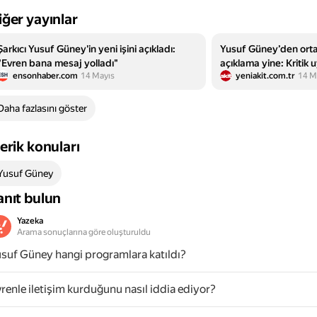
iğer yayınlar
Şarkıcı Yusuf Güney'in yeni işini açıkladı:
Yusuf Güney’den ortal
"Evren bana mesaj yolladı"
açıklama yine: Kritik u
ensonhaber.com
14 Mayıs
yeniakit.com.tr
14 M
uzaylı araçları daha i
Daha fazlasını göster
çerik konuları
Yusuf Güney
anıt bulun
Yazeka
Arama sonuçlarına göre oluşturuldu
suf Güney hangi programlara katıldı?
renle iletişim kurduğunu nasıl iddia ediyor?