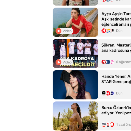
Ayça Ayşin Tur
Aşk' setinde ka
eğlenceli anları 
Dün
Video
Şükran, Master
ana kadrosuna g
6 Ağusto
Video
Hande Yener, 
STAR Gene proje
Dün
Burcu Özberk'in
ediyor! Yeni poz
1 saat ön