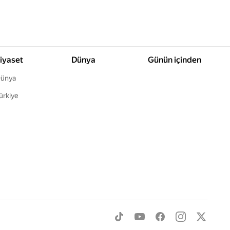
iyaset
Dünya
Günün içinden
ünya
ürkiye