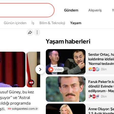
Gündem
Gündem
Alışveriş
Y
Günün içinden
İş
Bilim & Teknoloji
Yaşam
Yaşam
Yaşam haberleri
Serdar Ortaç, 
kaldırılma iddial
'Normal tedavim
hastanedeydim
Dün
Video
Faruk Peker'in 
döndü! Evimde t
ediliyorum - Ma
Yusuf Güney, bu kez
Magazin
Dün
uşuyor” ve “Astral
tıldığı programda
ti.
sokgazetesi.com.tr
Anne Oluyor: Şar
3,5 Aylık Hamil