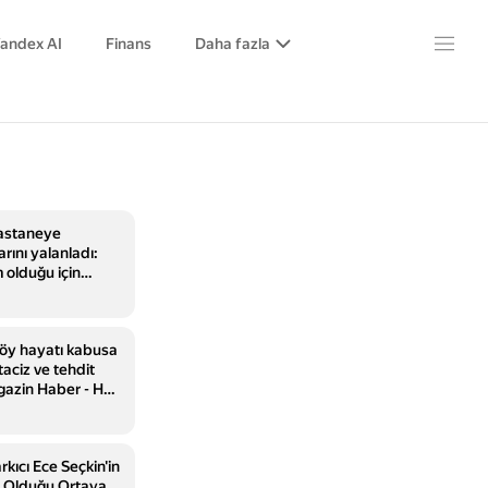
andex AI
Finans
Daha fazla
hastaneye
arını yalanladı:
 olduğu için
'
köy hayatı kabusa
aciz ve tehdit
gazin Haber - HT
kıcı Ece Seçkin'in
e Olduğu Ortaya