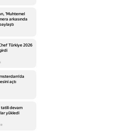
an, 'Muhtemel
mera arkasında
paylaştı
Chef Türkiye 2026
irdi
s
Amsterdam'da
sini açtı
 tatili devam
lar yükledi
ce