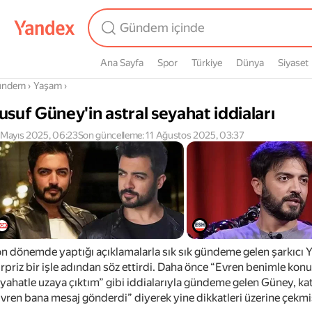
Ana Sayfa
Spor
Türkiye
Dünya
Siyaset
radasın
ündem
›
Yaşam
›
usuf Güney'in astral seyahat iddiaları
 Mayıs 2025, 06:23
Son güncelleme: 11 Ağustos 2025, 03:37
n dönemde yaptığı açıklamalarla sık sık gündeme gelen şarkıcı 
rpriz bir işle adından söz ettirdi. Daha önce “Evren benimle kon
yahatle uzaya çıktım” gibi iddialarıyla gündeme gelen Güney, ka
vren bana mesaj gönderdi” diyerek yine dikkatleri üzerine çekmiş