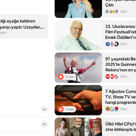
Çıktı
Dün
ığı ayağa kaldıran
33. Uluslararas
yarıyı yaptı: Uzaylılar,
Film Festivali'
ayıs
leriye çevirecekler…
Emek Ödülleri’ni
Açıklandı
Dün
97 yaşındaki B
2025'te Guinne
Rekoru'nun en y
yürüyüşçüsüne 
Dün
Video
7 Ağustos Cuma:
TV, Show TV ve 
hangi programl
Dün
Video
Ülkü Hilal Çiftç
zina iddiasıyla