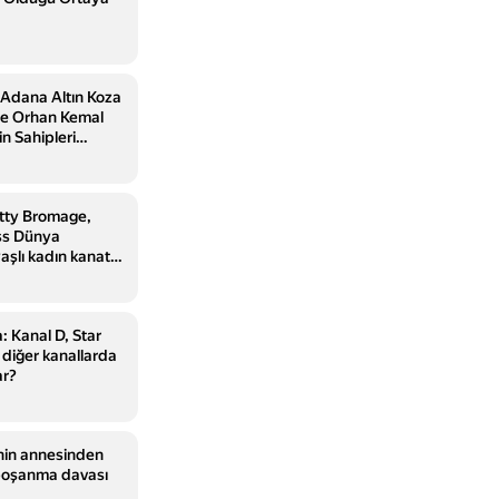
ı Adana Altın Koza
nde Orhan Kemal
n Sahipleri
etty Bromage,
ss Dünya
aşlı kadın kanat
sahip oldu
 Kanal D, Star
diğer kanallarda
ar?
i'nin annesinden
 boşanma davası