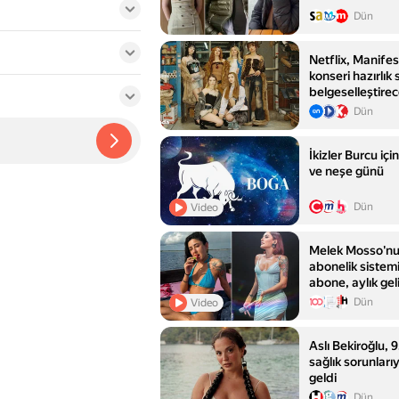
Dün
Netflix, Manifes
konseri hazırlık 
belgeselleştire
Dün
İkizler Burcu içi
ve neşe günü
Dün
Video
Melek Mosso'nu
abonelik sistemi
abone, aylık gel
Dün
Video
Aslı Bekiroğlu, 9
sağlık sorunlar
geldi
Dün