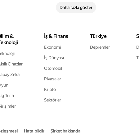
Daha fazla göster
Bilim &
İş & Finans
Türkiye
S
Teknoloji
Ekonomi
Depremler
D
eknoloji
İş Dünyası
T
kıllı Cihazlar
Otomobil
apay Zeka
Piyasalar
Oyun
Kripto
ig Tech
Sektörler
irişimler
sözleşmesi
Hata bildir
Şirket hakkında