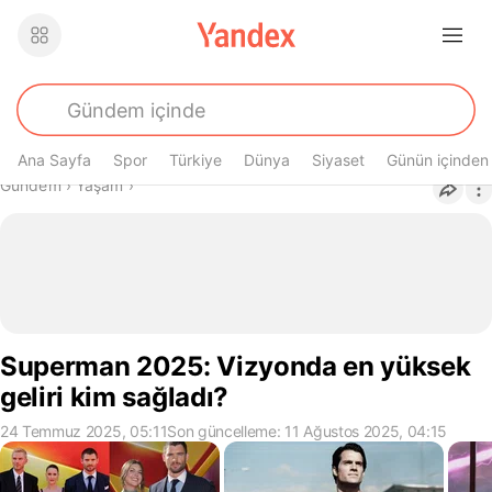
Ana Sayfa
Spor
Türkiye
Dünya
Siyaset
Günün içinden
Buradasın
Gündem
›
Yaşam
›
Superman 2025: Vizyonda en yüksek
geliri kim sağladı?
24 Temmuz 2025, 05:11
Son güncelleme: 11 Ağustos 2025, 04:15