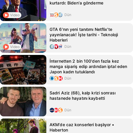
kurtardı: Biden'a gönderme
Dün
Video
GTA 6'nın yeni tanıtımı Netflix'te
yayınlanacak! İşte tarihi - Teknoloji
Haberleri
Dün
Video
İnternetten 2 bin 100'den fazla kez
manga sipariş edip ardından iptal eden
Japon kadın tutuklandı
Dün
Sadri Aziz (68), kalp krizi sonrası
hastanede hayatını kaybetti
Dün
AKM’de caz konserleri başlıyor •
Haberton