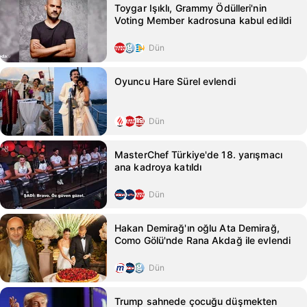
Toygar Işıklı, Grammy Ödülleri'nin
Voting Member kadrosuna kabul edildi
Dün
Oyuncu Hare Sürel evlendi
Dün
MasterChef Türkiye'de 18. yarışmacı
ana kadroya katıldı
Dün
Hakan Demirağ'ın oğlu Ata Demirağ,
Como Gölü'nde Rana Akdağ ile evlendi
Dün
Trump sahnede çocuğu düşmekten