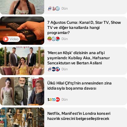
Dün
7 Ağustos Cuma: Kanal D, Star TV, Show
TV ve diğer kanallarda hangi
programlar?
Dün
Video
'Mercan Köşk' dizisinin ana afişi
yayınlandı: Kubilay Aka, Hafsanur
Sancaktutan ve Bertan Asllani
Dün
Ülkü Hilal Çiftçi'nin annesinden zina
iddiasıyla boşanma davası
Dün
Netflix, Manifest'in Londra konseri
hazırlık sürecini belgeselleştirecek