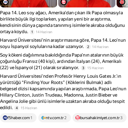
Papa 14. Leo soy ağacı, Amerika’dan çıkan ilk Papa olmasıyla
birlikte büyük ilgi toplarken, yapılan yeni bir araştırma,
kendisinin dünya çapında tanınmış isimlerle akraba olduğunu
ortaya koydu.
1
14 Haziran
Harvard Üniversitesi'nin araştırmasına göre, Papa 14. Leo’nun
soyu İspanyol soylularına kadar uzanıyor.
2
14 Haziran
Soy kökeni dağılımına bakıldığında Papa’nın atalarının büyük
çoğunluğu Fransız (40 kişi), ardından İtalyan (24), Amerikalı
(22) ve İspanyol (21) olarak sıralanıyor.
3
15 Haziran
Harvard Üniversitesi'nden Profesör Henry Louis Gates Jr.’ın
yürüttüğü “Finding Your Roots” (Köklerini Bulmak) adlı
belgesel dizisi kapsamında yapılan araştırmada, Papa Leo’nun
Hillary Clinton, Justin Trudeau, Madonna, Justin Bieber ve
Angelina Jolie gibi ünlü isimlerle uzaktan akraba olduğu tespit
edildi.
4
15 Haziran
f5haber.com
1
ntv.com.tr
2
bursahakimiyet.com.tr
3