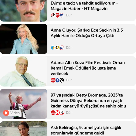
Evimde taciz ve tehdit ediliyorum -
Magazin Haber - HT Magazin
Dün
Anne Oluyor: Şarkıcı Ece Seçkin'in 3,5
Aylık Hamile Olduğu Ortaya Çıktı
Dün
Adana Altın Koza Film Festivali: Orhan
Kemal Emek Ödülleri üç usta isme
verilecek
Dün
97 yaşındaki Betty Bromage, 2025'te
Guinness Dünya Rekoru'nun en yaşlı
kadın kanat yürüyüşçüsüne sahip oldu
Dün
Video
Aslı Bekiroğlu, 9. ameliyatı için sağlık
sorunlarıyla gündeme geldi