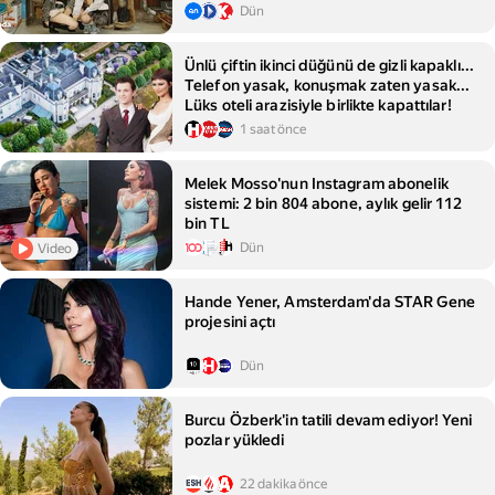
Dün
Ünlü çiftin ikinci düğünü de gizli kapaklı...
Telefon yasak, konuşmak zaten yasak...
Lüks oteli arazisiyle birlikte kapattılar!
1 saat önce
Melek Mosso'nun Instagram abonelik
sistemi: 2 bin 804 abone, aylık gelir 112
bin TL
Dün
Video
Hande Yener, Amsterdam'da STAR Gene
projesini açtı
Dün
Burcu Özberk'in tatili devam ediyor! Yeni
pozlar yükledi
22 dakika önce