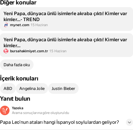
Diğer konular
Yeni Papa, dünyaca ünlü isimlerle akraba çıktı! Kimler var
kimler...- TREND
mynet.com
15 Haziran
Yeni Papa, dünyaca ünlü isimlerle akraba çıktı! Kimler var
kimler...
bursahakimiyet.com.tr
15 Haziran
Daha fazla oku
İçerik konuları
ABD
Angelina Jolie
Justin Bieber
Yanıt bulun
Yazeka
Arama sonuçlarına göre oluşturuldu
Papa Leo’nun ataları hangi İspanyol soylulardan geliyor?