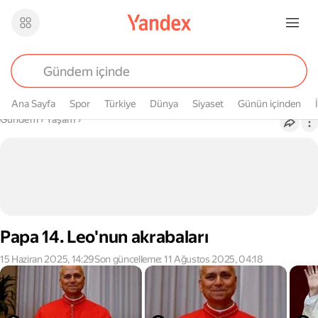
Ana Sayfa
Spor
Türkiye
Dünya
Siyaset
Günün içinden
Buradasın
Gündem
›
Yaşam
›
Papa 14. Leo'nun akrabaları
15 Haziran 2025, 14:29
Son güncelleme: 11 Ağustos 2025, 04:18