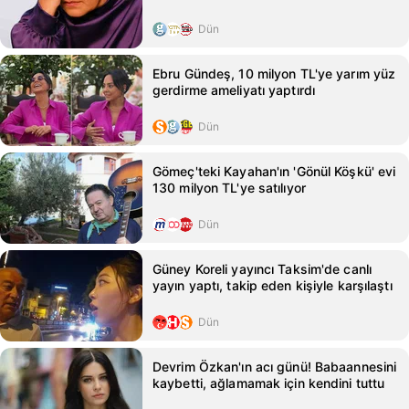
Dün
Ebru Gündeş, 10 milyon TL'ye yarım yüz
gerdirme ameliyatı yaptırdı
Dün
Gömeç'teki Kayahan'ın 'Gönül Köşkü' evi
130 milyon TL'ye satılıyor
Dün
Güney Koreli yayıncı Taksim'de canlı
yayın yaptı, takip eden kişiyle karşılaştı
Dün
Devrim Özkan'ın acı günü! Babaannesini
kaybetti, ağlamamak için kendini tuttu