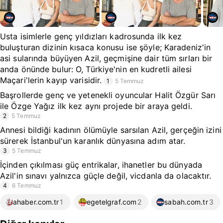
Usta isimlerle genç yıldızları kadrosunda ilk kez
buluşturan dizinin kısaca konusu ise şöyle; Karadeniz'in
asi sularında büyüyen Azil, geçmişine dair tüm sırları bir
anda önünde bulur: O, Türkiye'nin en kudretli ailesi
Maçari'lerin kayıp varisidir.
1
5 Temmuz
Başrollerde genç ve yetenekli oyuncular Halit Özgür Sarı
ile Özge Yağız ilk kez aynı projede bir araya geldi.
2
5 Temmuz
Annesi bildiği kadının ölümüyle sarsılan Azil, gerçeğin izini
sürerek İstanbul'un karanlık dünyasına adım atar.
3
5 Temmuz
İçinden çıkılması güç entrikalar, ihanetler bu dünyada
Azil'in sınavı yalnızca güçle değil, vicdanla da olacaktır.
4
6 Temmuz
ahaber.com.tr
1
egetelgraf.com
2
sabah.com.tr
3