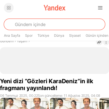
Ana Sayfa
Spor
Türkiye
Dünya
Siyaset
Günün içinden
Buradasın
Gündem
›
Yaşam
›
Yeni dizi “Gözleri KaraDeniz”in ilk
fragmanı yayınlandı!
06 Temmuz 2025, 00:22
Son güncelleme: 11 Ağustos 2025, 04:08