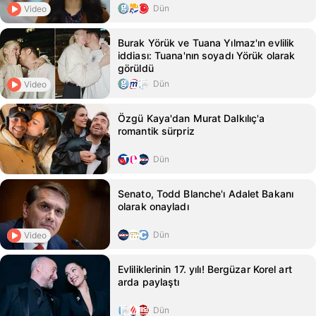
Dün
Video
Burak Yörük ve Tuana Yılmaz'ın evlilik
iddiası: Tuana'nın soyadı Yörük olarak
görüldü
Dün
Video
Özgü Kaya'dan Murat Dalkılıç'a
romantik sürpriz
Dün
Senato, Todd Blanche'ı Adalet Bakanı
olarak onayladı
Dün
Video
Evliliklerinin 17. yılı! Bergüzar Korel art
arda paylaştı
Dün