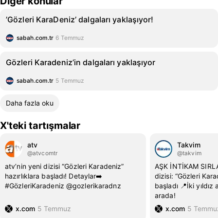
Diğer konular
’Gözleri KaraDeniz’ dalgaları yaklaşıyor!
sabah.com.tr
6 Temmuz
Gözleri Karadeniz’in dalgaları yaklaşıyor
sabah.com.tr
5 Temmuz
Daha fazla oku
X'teki tartışmalar
atv
Takvim
@atvcomtr
@takvim
atv’nin yeni dizisi “Gözleri Karadeniz”
AŞK İNTİKAM SIRLA
hazırlıklara başladı! Detaylar➡️
dizisi: “Gözleri Kara
#GözleriKaradeniz @gozlerikaradnz
başladı 📍İki yıldız 
arada!
x.com
5 Temmuz
x.com
5 Temmu