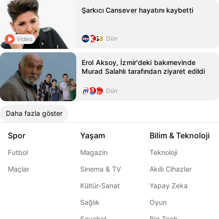
Şarkıcı Cansever hayatını kaybetti
Dün
Video
Erol Aksoy, İzmir'deki bakımevinde
Murad Salahlı tarafından ziyaret edildi
Dün
Daha fazla göster
Spor
Yaşam
Bilim & Teknoloji
Futbol
Magazin
Teknoloji
Maçlar
Sinema & TV
Akıllı Cihazlar
Kültür-Sanat
Yapay Zeka
Sağlık
Oyun
Seyahat
Big Tech