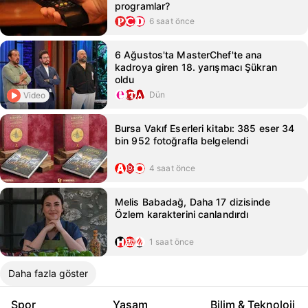
programlar?
6 saat önce
6 Ağustos'ta MasterChef'te ana
kadroya giren 18. yarışmacı Şükran
oldu
Dün
Video
Bursa Vakıf Eserleri kitabı: 385 eser 34
bin 952 fotoğrafla belgelendi
4 saat önce
Melis Babadağ, Daha 17 dizisinde
Özlem karakterini canlandırdı
1 saat önce
Daha fazla göster
Spor
Yaşam
Bilim & Teknoloji