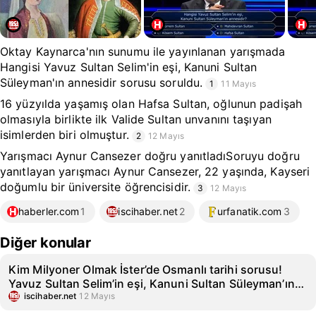
Oktay Kaynarca'nın sunumu ile yayınlanan yarışmada
Hangisi Yavuz Sultan Selim'in eşi, Kanuni Sultan
Süleyman'ın annesidir sorusu soruldu.
1
11 Mayıs
16 yüzyılda yaşamış olan Hafsa Sultan, oğlunun padişah
olmasıyla birlikte ilk Valide Sultan unvanını taşıyan
isimlerden biri olmuştur.
2
12 Mayıs
Yarışmacı Aynur Cansezer doğru yanıtladıSoruyu doğru
yanıtlayan yarışmacı Aynur Cansezer, 22 yaşında, Kayseri
doğumlu bir üniversite öğrencisidir.
3
12 Mayıs
haberler.com
1
iscihaber.net
2
urfanatik.com
3
Diğer konular
Kim Milyoner Olmak İster’de Osmanlı tarihi sorusu!
Yavuz Sultan Selim’in eşi, Kanuni Sultan Süleyman’ın
annesi kimdir?
iscihaber.net
12 Mayıs