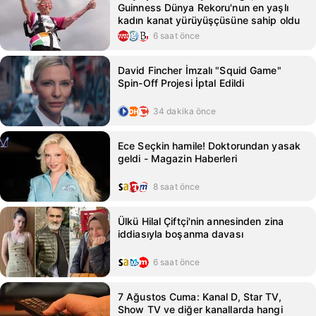
Guinness Dünya Rekoru'nun en yaşlı
kadın kanat yürüyüşçüsüne sahip oldu
6 saat önce
David Fincher İmzalı "Squid Game"
Spin-Off Projesi İptal Edildi
34 dakika önce
Ece Seçkin hamile! Doktorundan yasak
geldi - Magazin Haberleri
8 saat önce
Ülkü Hilal Çiftçi'nin annesinden zina
iddiasıyla boşanma davası
6 saat önce
7 Ağustos Cuma: Kanal D, Star TV,
Show TV ve diğer kanallarda hangi