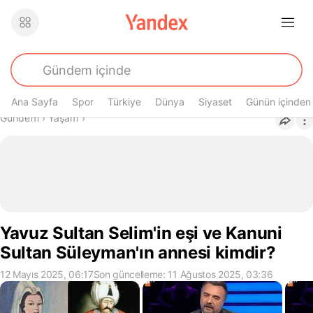
Ana Sayfa
Spor
Türkiye
Dünya
Siyaset
Günün içinden
Buradasın
Gündem
›
Yaşam
›
Yavuz Sultan Selim'in eşi ve Kanuni
Sultan Süleyman'ın annesi kimdir?
12 Mayıs 2025, 06:17
Son güncelleme: 11 Ağustos 2025, 03:36