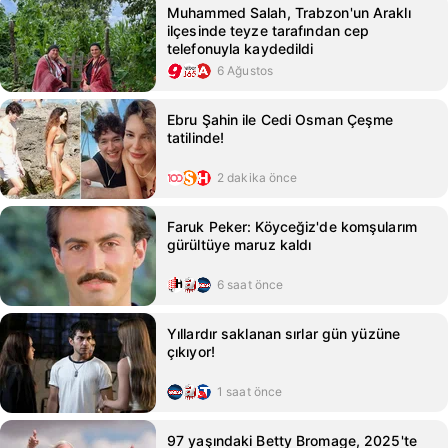
Muhammed Salah, Trabzon'un Araklı
ilçesinde teyze tarafından cep
telefonuyla kaydedildi
6 Ağustos
Ebru Şahin ile Cedi Osman Çeşme
tatilinde!
2 dakika önce
Faruk Peker: Köyceğiz'de komşularım
gürültüye maruz kaldı
6 saat önce
Yıllardır saklanan sırlar gün yüzüne
çıkıyor!
1 saat önce
97 yaşındaki Betty Bromage, 2025'te