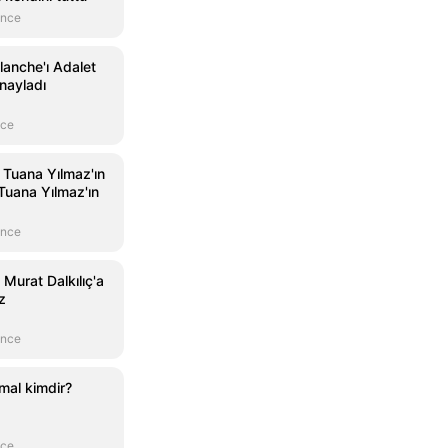
önce
lanche'ı Adalet
nayladı
nce
 Tuana Yılmaz'ın
: Tuana Yılmaz'ın
önce
Murat Dalkılıç'a
z
önce
mal kimdir?
nce