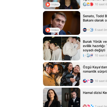
10 saat 
Video
Senato, Todd B
Bakanı olarak o
6 saat ö
Video
Burak Yörük ve
evlilik hazırlığı
soyadı değişti
10 saat 
Özgü Kaya'dan 
romantik sürpri
10 saat 
Hamal dizisi Ke
2 saat ö