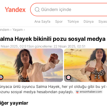
Ana Sayfa
Spor
Türkiye
Dünya
Siyas
radasın
ündem
›
Yaşam
›
alma Hayek bikinili pozu sosyal medya
 Nisan 2025, 02:51
Son güncelleme: 22 Nisan 2025, 02:51
nyaca ünlü oyuncu Salma Hayek, her yıl olduğu gibi bu yıl d
ozunu sosyal medya hesabından paylaştı.
ensonhaber.com
iğer yayınlar