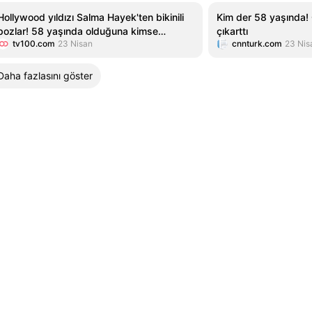
Hollywood yıldızı Salma Hayek'ten bikinili
Kim der 58 yaşında! 
pozlar! 58 yaşında olduğuna kimse
çıkarttı
tv100.com
23 Nisan
cnnturk.com
23 Nis
inanamadı
Daha fazlasını göster