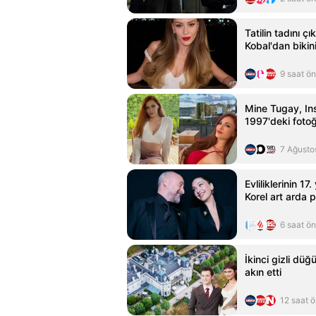
Tatilin tadını ç
Kobal'dan bikini
9 saat ö
Mine Tugay, In
1997'deki fotoğ
7 Ağusto
Evliliklerinin 17.
Korel art arda p
6 saat ö
İkinci gizli düğ
akın etti
12 saat 