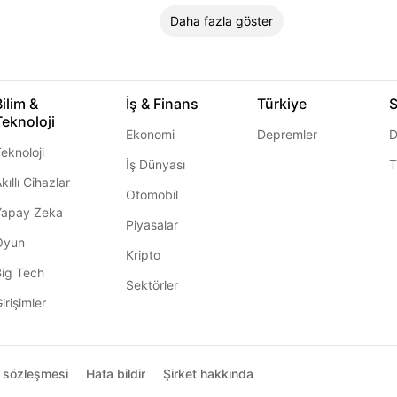
Daha fazla göster
Bilim &
İş & Finans
Türkiye
S
Teknoloji
Ekonomi
Depremler
D
eknoloji
İş Dünyası
T
kıllı Cihazlar
Otomobil
Yapay Zeka
Piyasalar
Oyun
Kripto
Big Tech
Sektörler
irişimler
ı sözleşmesi
Hata bildir
Şirket hakkında