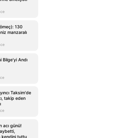
nce
Gömeç): 130
niz manzaralı
nce
 Bilge'yi Andı
nce
yıncı Taksim'de
tı, takip eden
ı
nce
n acı günü!
aybetti,
kendini tuttu