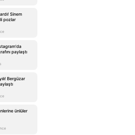
ıkardı! Sinem
li pozlar
nce
stagram'da
rafını paylaştı
s
 yılı! Bergüzar
aylaştı
nce
ünlerine ünlüler
önce