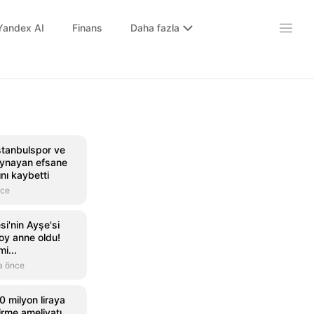
Yandex AI
Finans
Daha fazla
stanbulspor ve
oynayan efsane
ını kaybetti
nce
i'nin Ayşe'si
oy anne oldu!
i...
a önce
 milyon liraya
irme ameliyatı