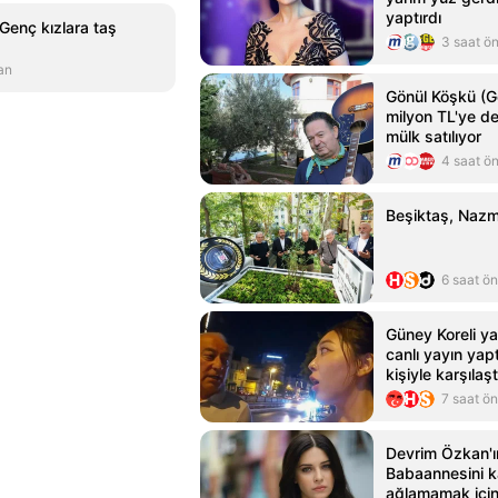
yaptırdı
Genç kızlara taş
3 saat ö
an
Gönül Köşkü (
milyon TL'ye de
mülk satılıyor
4 saat ö
Beşiktaş, Nazmi
6 saat ö
Güney Koreli ya
canlı yayın yap
kişiyle karşılaşt
7 saat ö
Devrim Özkan'ı
Babaannesini k
ağlamamak için 