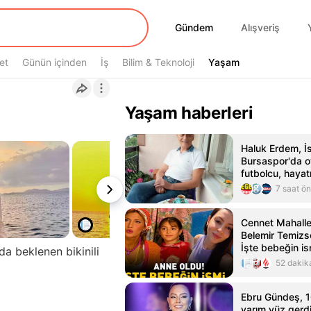
Gündem
Gündem
Alışveriş
et
Günün içinden
İş
Bilim & Teknoloji
Yaşam
Yaşam
Yaşam haberleri
Haluk Erdem, İ
Bursaspor'da 
futbolcu, hayat
7 saat ö
Cennet Mahalles
Belemir Temizs
İşte bebeğin ism
a beklenen bikinili
52 dakik
Ebru Gündeş, 10
yarım yüz gerd