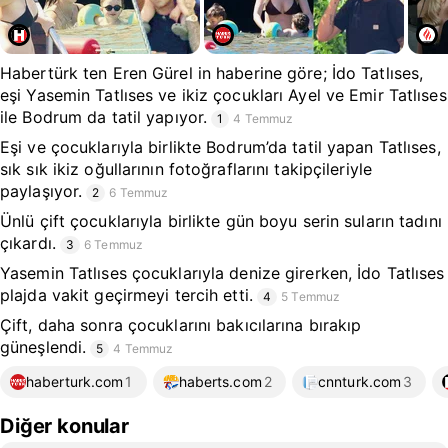
Habertürk ten Eren Gürel in haberine göre; İdo Tatlıses,
eşi Yasemin Tatlıses ve ikiz çocukları Ayel ve Emir Tatlıses
ile Bodrum da tatil yapıyor.
1
4 Temmuz
Eşi ve çocuklarıyla birlikte Bodrum’da tatil yapan Tatlıses,
sık sık ikiz oğullarının fotoğraflarını takipçileriyle
paylaşıyor.
2
6 Temmuz
Ünlü çift çocuklarıyla birlikte gün boyu serin suların tadını
çıkardı.
3
6 Temmuz
Yasemin Tatlıses çocuklarıyla denize girerken, İdo Tatlıses
plajda vakit geçirmeyi tercih etti.
4
5 Temmuz
Çift, daha sonra çocuklarını bakıcılarına bırakıp
güneşlendi.
5
4 Temmuz
haberturk.com
1
haberts.com
2
cnnturk.com
3
Diğer konular