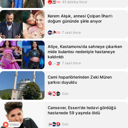
45 dakika önce
Kerem Alışık, annesi Çolpan İlhan'ı
doğum gününde şiirle anıyor
7 saat önce
Atiye, Kastamonu'da sahneye çıkarken
mide bulantısı nedeniyle hastaneye
kaldırıldı
7 saat önce
Cami hoparlörlerinden Zeki Müren
şarkısı duyuldu
Dün
Cansever, Essen'de tedavi gördüğü
hastanede 59 yaşında öldü
Dün
Video