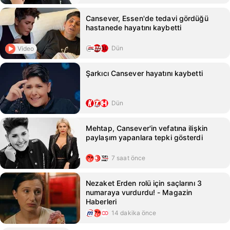
Cansever, Essen'de tedavi gördüğü
hastanede hayatını kaybetti
Dün
Video
Şarkıcı Cansever hayatını kaybetti
Dün
Mehtap, Cansever'in vefatına ilişkin
paylaşım yapanlara tepki gösterdi
7 saat önce
Nezaket Erden rolü için saçlarını 3
numaraya vurdurdu! - Magazin
Haberleri
14 dakika önce