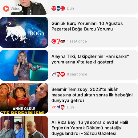
Dün
Video
Günlük Burç Yorumları: 10 Ağustos
Pazartesi Boğa Burcu Yorumu
1 saat önce
Aleyna Tilki, takipçilerinin 'Hani şarkı?'
yorumlarına X'te tepki gösterdi
8 saat önce
Belemir Temizsoy, 2023'te nikâh
masasına oturduktan sonra ilk bebeğini
dünyaya getirdi
Dün
Ali Rıza Bey, 16 yıl sonra o evde! Halil
Ergün’ün Yaprak Dökümü nostaljisi
duygulandırdı - Sözcü Gazetesi