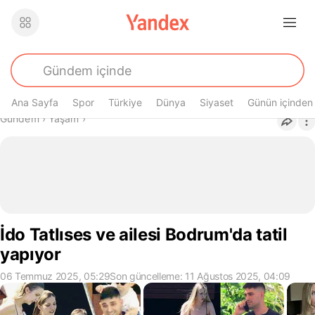
Ana Sayfa
Spor
Türkiye
Dünya
Siyaset
Günün içinden
Buradasın
Gündem
›
Yaşam
›
İdo Tatlıses ve ailesi Bodrum'da tatil
yapıyor
06 Temmuz 2025, 05:29
Son güncelleme: 11 Ağustos 2025, 04:09