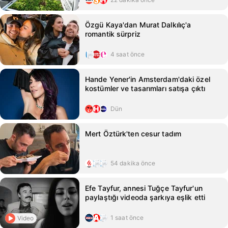
Özgü Kaya'dan Murat Dalkılıç'a
romantik sürpriz
4 saat önce
Hande Yener'in Amsterdam'daki özel
kostümler ve tasarımları satışa çıktı
Dün
Mert Öztürk'ten cesur tadım
54 dakika önce
Efe Tayfur, annesi Tuğçe Tayfur'un
paylaştığı videoda şarkıya eşlik etti
1 saat önce
Video