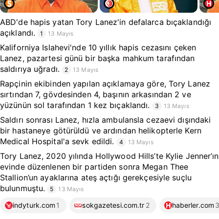
ABD'de hapis yatan Tory Lanez'in defalarca bıçaklandığı
açıklandı.
1
13 Mayıs
Kaliforniya Islahevi'nde 10 yıllık hapis cezasını çeken
Lanez, pazartesi günü bir başka mahkum tarafından
saldırıya uğradı.
2
13 Mayıs
Rapçinin ekibinden yapılan açıklamaya göre, Tory Lanez
sırtından 7, gövdesinden 4, başının arkasından 2 ve
yüzünün sol tarafından 1 kez bıçaklandı.
3
13 Mayıs
Saldırı sonrası Lanez, hızla ambulansla cezaevi dışındaki
bir hastaneye götürüldü ve ardından helikopterle Kern
Medical Hospital'a sevk edildi.
4
13 Mayıs
Tory Lanez, 2020 yılında Hollywood Hills’te Kylie Jenner’ın
evinde düzenlenen bir partiden sonra Megan Thee
Stallion’un ayaklarına ateş açtığı gerekçesiyle suçlu
bulunmuştu.
5
13 Mayıs
indyturk.com
1
sokgazetesi.com.tr
2
haberler.com