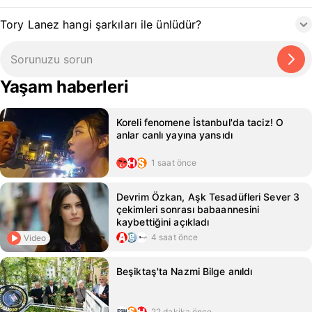
Tory Lanez hangi şarkıları ile ünlüdür?
Yaşam haberleri
Koreli fenomene İstanbul'da taciz! O
anlar canlı yayına yansıdı
1 saat önce
Devrim Özkan, Aşk Tesadüfleri Sever 3
çekimleri sonrası babaannesini
kaybettiğini açıkladı
4 saat önce
Video
Beşiktaş'ta Nazmi Bilge anıldı
22 dakika önce