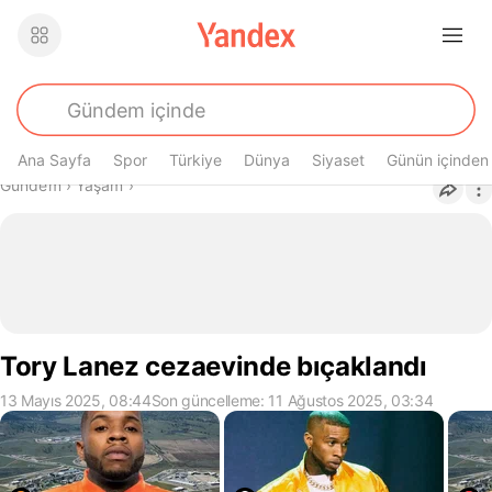
Ana Sayfa
Spor
Türkiye
Dünya
Siyaset
Günün içinden
Buradasın
Gündem
›
Yaşam
›
Tory Lanez cezaevinde bıçaklandı
13 Mayıs 2025, 08:44
Son güncelleme: 11 Ağustos 2025, 03:34