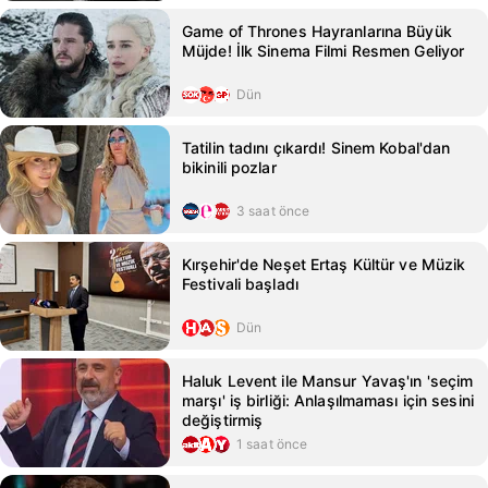
Game of Thrones Hayranlarına Büyük
Müjde! İlk Sinema Filmi Resmen Geliyor
Dün
Tatilin tadını çıkardı! Sinem Kobal'dan
bikinili pozlar
3 saat önce
Kırşehir'de Neşet Ertaş Kültür ve Müzik
Festivali başladı
Dün
Haluk Levent ile Mansur Yavaş'ın 'seçim
marşı' iş birliği: Anlaşılmaması için sesini
değiştirmiş
1 saat önce