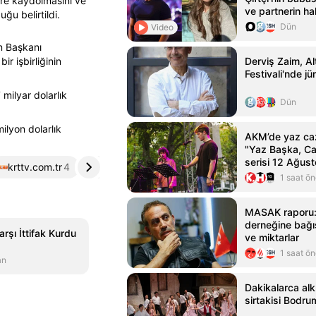
lere kaydolmasını ve
ve partnerin h
ğu belirtildi.
duyurusunda b
Dün
Video
büyük isimle aş
n Başkanı
Magazin Haberl
ir işbirliğinin
Derviş Zaim, Al
Festivali'nde jü
milyar dolarlık
Dün
ilyon dolarlık
AKM’de yaz caz
"Yaz Başka, C
serisi 12 Ağust
krttv.com.tr
4
haber7.com
5
1 saat ö
MASAK raporu
derneğine bağı
rşı İttifak Kurdu
ve miktarlar
1 saat ö
an
Dakikalarca alk
sirtakisi Bodru