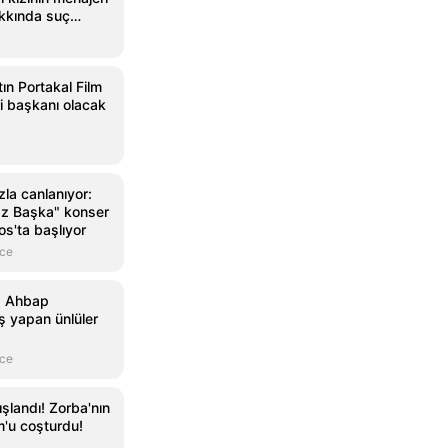
akkında suç
ulundu! 10 yaş
k yaşıyor -
eri
tın Portakal Film
ri başkanı olacak
la canlanıyor:
az Başka" konser
os'ta başlıyor
nce
: Ahbap
ş yapan ünlüler
nce
ışlandı! Zorba'nın
m'u coşturdu!