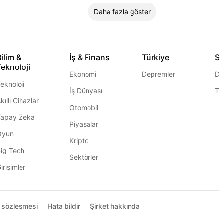
Daha fazla göster
Bilim &
İş & Finans
Türkiye
S
Teknoloji
Ekonomi
Depremler
D
eknoloji
İş Dünyası
T
kıllı Cihazlar
Otomobil
Yapay Zeka
Piyasalar
Oyun
Kripto
Big Tech
Sektörler
irişimler
ı sözleşmesi
Hata bildir
Şirket hakkında