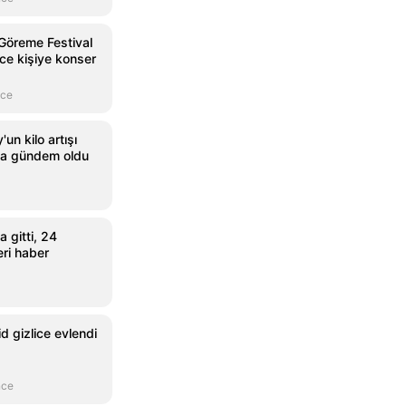
Göreme Festival
rce kişiye konser
nce
un kilo artışı
a gündem oldu
 gitti, 24
ri haber
 gizlice evlendi
nce