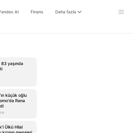
Yandex AI
Finans
Daha fazla
, 83 yaşında
ti
ın küçük oğlu
Como'da Rana
di
nce
'i Ülkü Hilal
ı kızının menajeri