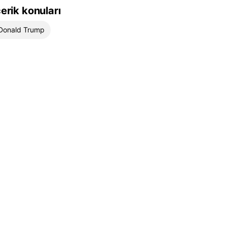
çerik konuları
Donald Trump