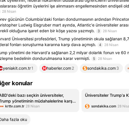
tifak üyelerinin, federal hükümetin uluslararası öğrencilerin üniversite
uslararası öğretim üyelerini işe alınmasını engellemesinden endişeli oldu
28 Nisan
rev gücünün Columbia'daki fonları dondurmasının ardından Princeto
ristopher Ludwig Eisgruber mart ayında, Atlantic'e üniversiteler arası b
rekli olduğuna işaret eden bir köşe yazısı yazmıştı.
3
28 Nisan
rvard Üniversitesi profesörleri, Trump yönetiminin okula sağlanan 8,7 
deral fonları soruşturma kararına karşı dava açmıştı.
4
28 Nisan
ump yönetimi de Harvard'a sağlanan 2,2 milyar dolarlık fonun ve 60 m
zleşme bedelinin dondurulmasına karar vermişti.
5
28 Nisan
yeniakit.com.tr
1
haberler.com
2
sondakika.com
3
iğer konular
ABD'deki bazı seçkin üniversiteler,
Üniversiteler Trump'a Ka
Trump yönetiminin müdahalelerine karşı
krttv.com.tr
28 Nisan
sondakika.com
28 Nis
ittifak kurdu
Daha fazla oku