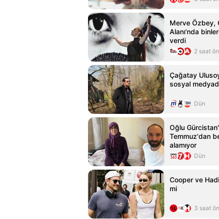
Merve Özbey, 
Alanı'nda binle
verdi
2 saat ö
Çağatay Ulusoy'
sosyal medyad
Dün
Oğlu Gürcistan'a
Temmuz'dan be
alamıyor
Dün
Cooper ve Hadid
mi
3 saat ö