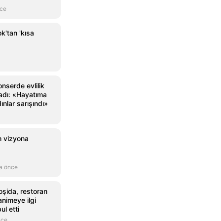
nce
k'tan 'kısa
nserde evlilik
adı: «Hayatıma
ınlar sarışındı»
lm vizyona
a önce
oşida, restoran
animeye ilgi
l etti
nce