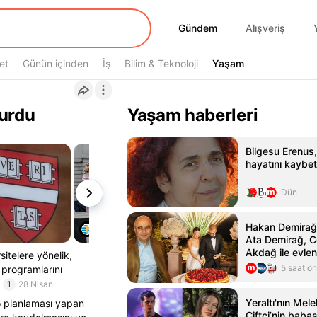
Gündem
Gündem
Alışveriş
et
Günün içinden
İş
Bilim & Teknoloji
Yaşam
Yaşam
kurdu
Yaşam haberleri
Bilgesu Erenus
hayatını kaybet
Dün
Hakan Demirağ'
Ata Demirağ, 
Akdağ ile evlen
sitelere yönelik,
5 saat ö
k programlarını
1
28 Nisan
Yeraltı'nın Melek
o planlaması yapan
Çiftçi’nin babas