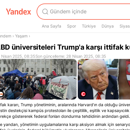
Ana Sayfa
Spor
Türkiye
Dünya
Siyas
radasın
ündem
›
Yaşam
›
BD üniversiteleri Trump'a karşı ittifak 
 Nisan 2025, 08:35
Son güncelleme: 28 Nisan 2025, 08:35
tifak kararı, Trump yönetiminin, aralarında Harvard'ın da olduğu üniver
listin destekçisi kampüs protestoları ile çeşitlilik, eşitlik ve kapsayıcılı
rekçe göstererek federal fonları dondurma tehdidinin ardından geldi.
e yandan, yönetimin uygulamalarına karşı aksiyon almak için senary