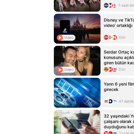
1 saat ö
Disney ve TikTo
video' ortaklığı
Dün
Video
Serdar Ortaç ko
konusunu açıkl
giren bütün kad
Dün
Video
Yarın 6 yeni fi
girecek
47 dakik
32 yaşındaki Y
çalışanı olarak 
duyduğunu kabu
3 saat ö