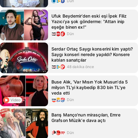
Dün
Ufuk Beydemir’den eski eşi İpek Filiz
Yazıcı’ya şok gönderme: ''Attan inip
eşeğe binen ex!''
Dün
Serdar Ortaç Saygı konserini kim yaptı?
Saygı konseri nerede yapıldı? Konsere
katılan sanatçılar
48 dakika önce
Buse Alık, 'Var Mısın Yok Musun'da 5
milyon TL'yi kaybedip 830 bin TL'ye
veda etti
Dün
Video
Barış Manço'nun mirasçıları, Emre
Grafson Müzik'e dava açtı
Dün