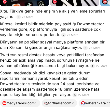
X'te, Türkiye genelinde erişim ve akış yenileme sorunları
yaşandı.
1
27 Mart
Küresel kesinti bildirimlerinin paylaşıldığı Downdetector
verilerine göre, X platformuyla ilgili son saatlerde çok
sayıda erişim sorunu raporlandı.
2
27 Mart
Dünyanın en popüler sosyal medya platformlarından biri
olan X’e son iki gündür erişim sağlanamıyor.
3
27 Mart
Twitterın resmi destek hesabı veya yetkilileri tarafından
henüz bir açıklama yapılmadı, sorunun kaynağı ve ne
zaman çözüleceği konusunda bilgi bulunmuyor.
4
27 Mart
Sosyal medyada bir dizi kaynaktan gelen durum
raporlarını harmanlayarak kesintileri takip eden
Downdetector sitesinde de son 24 saat içerisinde ve
özellikle de akşam saatlerinde 18 binin üzerinde hata
raporu kaydedildiği bilgileri yer alıyor.
5
27 Mart
medyafaresi.com
1
tgrthaber.com
2
haberankara.c