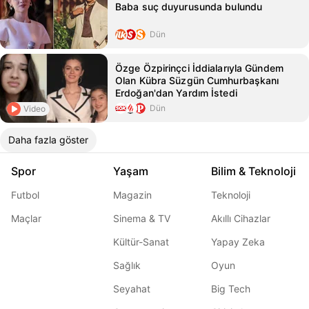
Baba suç duyurusunda bulundu
Dün
Özge Özpirinçci İddialarıyla Gündem
Olan Kübra Süzgün Cumhurbaşkanı
Erdoğan'dan Yardım İstedi
Dün
Video
Daha fazla göster
Spor
Yaşam
Bilim & Teknoloji
Futbol
Magazin
Teknoloji
Maçlar
Sinema & TV
Akıllı Cihazlar
Kültür-Sanat
Yapay Zeka
Sağlık
Oyun
Seyahat
Big Tech