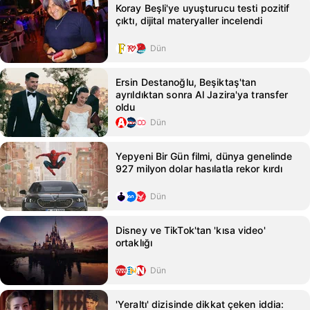
Koray Beşli'ye uyuşturucu testi pozitif
çıktı, dijital materyaller incelendi
Dün
Ersin Destanoğlu, Beşiktaş'tan
ayrıldıktan sonra Al Jazira'ya transfer
oldu
Dün
Yepyeni Bir Gün filmi, dünya genelinde
927 milyon dolar hasılatla rekor kırdı
Dün
Disney ve TikTok'tan 'kısa video'
ortaklığı
Dün
'Yeraltı' dizisinde dikkat çeken iddia: