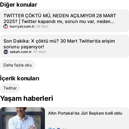
Diğer konular
TWİTTER ÇÖKTÜ MÜ, NEDEN AÇILMIYOR 28 MART
2025? | Twitter kapandı mı, sorun mu var, neden
girilmiyor? İşte 28 Mart 2025 Twitter (X) hata bildirim
hurriyet.com.tr
28 Mart
raporu!
Son Dakika: X çöktü mü? 30 Mart Twitter’da erişim
sorunu yaşanıyor!
sabah.com.tr
30 Mart
Daha fazla oku
İçerik konuları
Twitter
Yaşam haberleri
Altın Portakal'da Jüri Başkanı belli oldu