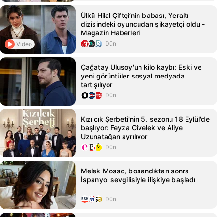
Ülkü Hilal Çiftçi’nin babası, Yeraltı
dizisindeki oyuncudan şikayetçi oldu -
Magazin Haberleri
Dün
Video
Çağatay Ulusoy'un kilo kaybı: Eski ve
yeni görüntüler sosyal medyada
tartışılıyor
Dün
Kızılcık Şerbeti'nin 5. sezonu 18 Eylül'de
başlıyor: Feyza Civelek ve Aliye
Uzunatağan ayrılıyor
Dün
Melek Mosso, boşandıktan sonra
İspanyol sevgilisiyle ilişkiye başladı
Dün