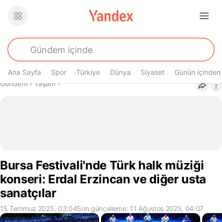
Ana Sayfa
Spor
Türkiye
Dünya
Siyaset
Günün içinden
Buradasın
Gündem
›
Yaşam
›
Bursa Festivali'nde Türk halk müziği
konseri: Erdal Erzincan ve diğer usta
sanatçılar
15 Temmuz 2025, 03:04
Son güncelleme: 11 Ağustos 2025, 04:07