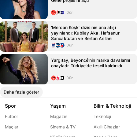
Gene projesini açtı
Dün
'Mercan Köşk' dizisinin ana afişi
yayınlandı: Kubilay Aka, Hafsanur
Sancaktutan ve Bertan Asllani
Dün
Yargıtay, Beyoncé'nin marka davalarını
onayladı: Türkiye'de tescil kaldırıldı
Dün
Daha fazla göster
Spor
Yaşam
Bilim & Teknoloji
Futbol
Magazin
Teknoloji
Maçlar
Sinema & TV
Akıllı Cihazlar