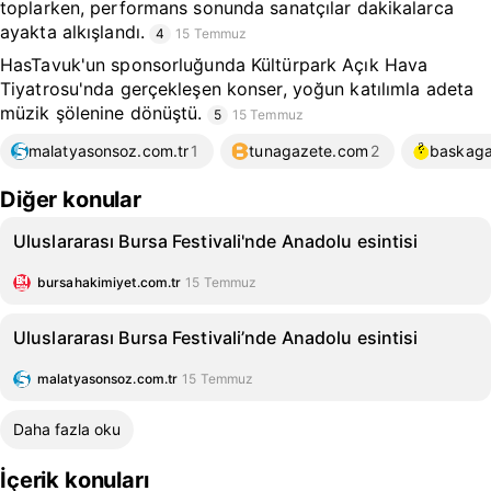
toplarken, performans sonunda sanatçılar dakikalarca
ayakta alkışlandı.
4
15 Temmuz
HasTavuk'un sponsorluğunda Kültürpark Açık Hava
Tiyatrosu'nda gerçekleşen konser, yoğun katılımla adeta
müzik şölenine dönüştü.
5
15 Temmuz
malatyasonsoz.com.tr
1
tunagazete.com
2
baskaga
Diğer konular
Uluslararası Bursa Festivali'nde Anadolu esintisi
bursahakimiyet.com.tr
15 Temmuz
Uluslararası Bursa Festivali’nde Anadolu esintisi
malatyasonsoz.com.tr
15 Temmuz
Daha fazla oku
İçerik konuları