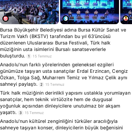
Bursa Büyükşehir Belediyesi adına Bursa Kültür Sanat ve
Turizm Vakfı (BKSTV) tarafından bu yıl 63’üncüsü
düzenlenen Uluslararası Bursa Festivali, Türk halk
müziğinin usta isimlerini Bursalı sanatseverlerle
buluşturdu.
1
15 Temmuz
Anadolu'nun farklı yörelerinden geleneksel ezgileri
günümüze taşıyan usta sanatçılar Erdal Erzincan, Cengiz
Özkan, Tolga Sağ, Muharrem Temiz ve Yılmaz Çelik aynı
sahneyi paylaştı.
2
15 Temmuz
Türk halk müziğinin derinlikli yapısını ustalıkla yorumlayan
sanatçılar, hem teknik virtüözite hem de duygusal
yoğunluk açısından dinleyicilere unutulmaz bir akşam
yaşattı.
3
15 Temmuz
Anadolu'nun kültürel zenginliğini türküler aracılığıyla
sahneye taşıyan konser, dinleyicilerin büyük beğenisini