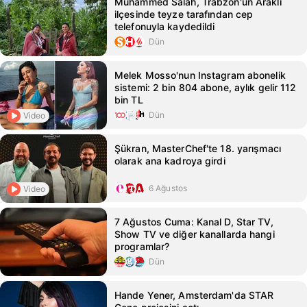
Muhammed Salah, Trabzon'un Araklı
ilçesinde teyze tarafından cep
telefonuyla kaydedildi
Dün
Melek Mosso'nun Instagram abonelik
sistemi: 2 bin 804 abone, aylık gelir 112
bin TL
Dün
Video
Şükran, MasterChef'te 18. yarışmacı
olarak ana kadroya girdi
6 Ağustos
Video
7 Ağustos Cuma: Kanal D, Star TV,
Show TV ve diğer kanallarda hangi
programlar?
Dün
Hande Yener, Amsterdam'da STAR