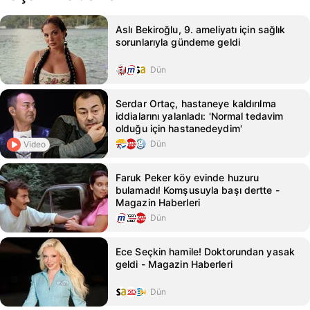
Aslı Bekiroğlu, 9. ameliyatı için sağlık
sorunlarıyla gündeme geldi
Dün
Serdar Ortaç, hastaneye kaldırılma
iddialarını yalanladı: 'Normal tedavim
olduğu için hastanedeydim'
Dün
Video
Faruk Peker köy evinde huzuru
bulamadı! Komşusuyla başı dertte -
Magazin Haberleri
Dün
Ece Seçkin hamile! Doktorundan yasak
geldi - Magazin Haberleri
Dün