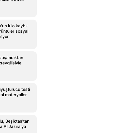
un kilo kaybı:
rüntüler sosyal
lıyor
boşandıktan
sevgilisiyle
uyuşturucu testi
jital materyaller
u, Beşiktaş'tan
a Al Jazira'ya