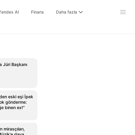
Yandex AI
Finans
Daha fazla
da Jüri Başkanı
den eski eşi İpek
 şok gönderme:
ğe binen ex!''
 mirasçıları,
Müzik'e dava