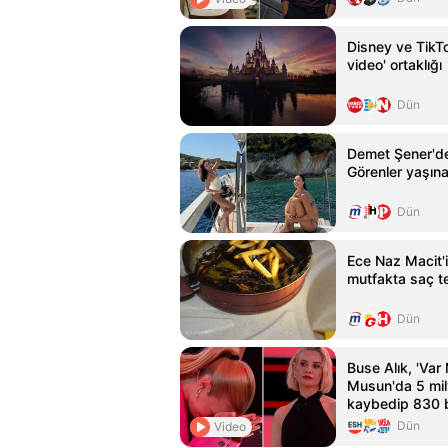
Disney ve TikTo
video' ortaklığı
Dün
Demet Şener'den
Görenler yaşına
Dün
Ece Naz Macit'in
mutfakta saç te
Dün
Buse Alık, 'Var
Musun'da 5 mil
kaybedip 830 b
etti
Dün
Video