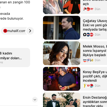
klanan en zengin 100
açtı
s
Dün
 Nevada
rvede bulunuyor.
Çağatay Ulusoy'
Eski ve yeni gö
medyada tartışı
muhalif.com.tr
4
Dün
Melek Mosso, 
sonra İspanyol 
8 kadını
ilişkiye başladı
 milyar doları
Dün
ıs
Koray Beşli'ye 
pozitif çıktı, di
incelendi
Dün
Ersin Destanoğl
ayrıldıktan sonr
transfer oldu