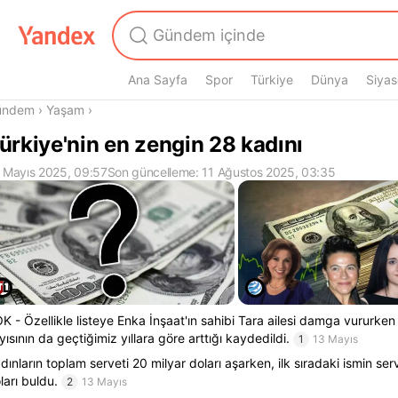
Ana Sayfa
Spor
Türkiye
Dünya
Siyas
radasın
ündem
›
Yaşam
›
ürkiye'nin en zengin 28 kadını
 Mayıs 2025, 09:57
Son güncelleme: 11 Ağustos 2025, 03:35
K - Özellikle listeye Enka İnşaat'ın sahibi Tara ailesi damga vururke
yısının da geçtiğimiz yıllara göre arttığı kaydedildi.
1
13 Mayıs
dınların toplam serveti 20 milyar doları aşarken, ilk sıradaki ismin serv
ları buldu.
2
13 Mayıs