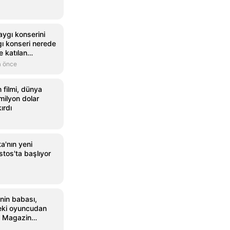
aygı konserini
gı konseri nerede
e katılan
a önce
 filmi, dünya
milyon dolar
ırdı
a'nın yeni
tos'ta başlıyor
i’nin babası,
deki oyuncudan
 - Magazin