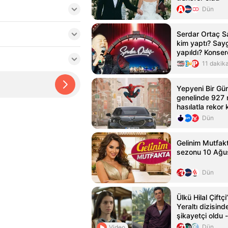
Dün
Serdar Ortaç S
kim yaptı? Say
yapıldı? Konser
sanatçılar
11 dakik
Yepyeni Bir Gün
genelinde 927 
hasılatla rekor k
Dün
Gelinim Mutfakt
sezonu 10 Ağus
Dün
Ülkü Hilal Çiftç
Yeraltı dizisin
şikayetçi oldu
Haberleri
Dün
Video