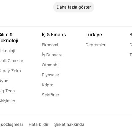
Daha fazla göster
Bilim &
İş & Finans
Türkiye
S
Teknoloji
Ekonomi
Depremler
D
eknoloji
İş Dünyası
T
kıllı Cihazlar
Otomobil
Yapay Zeka
Piyasalar
Oyun
Kripto
Big Tech
Sektörler
irişimler
ı sözleşmesi
Hata bildir
Şirket hakkında