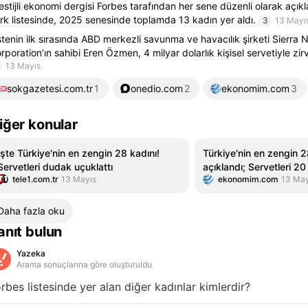
estijli ekonomi dergisi Forbes tarafından her sene düzenli olarak açı
rk listesinde, 2025 senesinde toplamda 13 kadın yer aldı.
3
13 Mayı
stenin ilk sırasında ABD merkezli savunma ve havacılık şirketi Sierra
rporation’ın sahibi Eren Özmen, 4 milyar dolarlık kişisel servetiyle zi
13 Mayıs
sokgazetesi.com.tr
1
onedio.com
2
ekonomim.com
3
iğer konular
İşte Türkiye'nin en zengin 28 kadını!
Türkiye'nin en zengin 2
Servetleri dudak uçuklattı
açıklandı; Servetleri 20
tele1.com.tr
13 Mayıs
ekonomim.com
13 May
aşıyor
Daha fazla oku
anıt bulun
Yazeka
Arama sonuçlarına göre oluşturuldu
rbes listesinde yer alan diğer kadınlar kimlerdir?