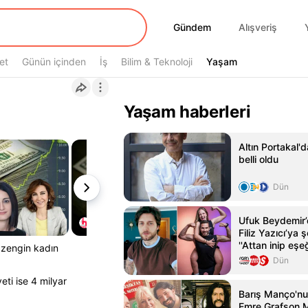
Gündem
Gündem
Alışveriş
et
Günün içinden
İş
Bilim & Teknoloji
Yaşam
Yaşam
Yaşam haberleri
Altın Portakal'
belli oldu
Dün
Ufuk Beydemir’
Filiz Yazıcı’ya
''Attan inip eşe
n zengin kadın
Dün
eti ise 4 milyar
Barış Manço'nun
Emre Grafson 