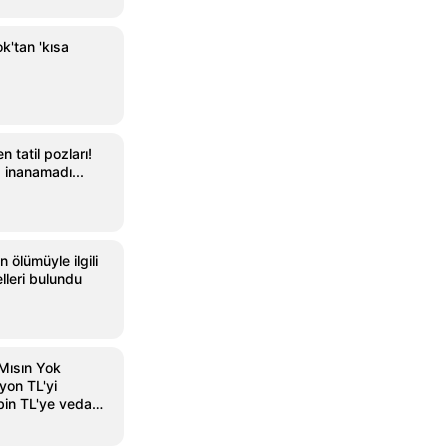
k'tan 'kısa
 tatil pozları!
 inanamadı...
 ölümüyle ilgili
lleri bulundu
 Mısın Yok
yon TL'yi
in TL'ye veda