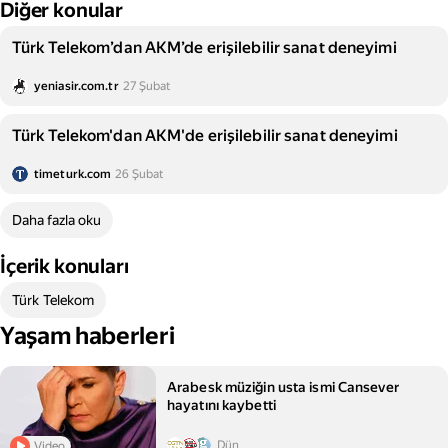
Diğer konular
Türk Telekom’dan AKM’de erişilebilir sanat deneyimi
yeniasir.com.tr
27 Şubat
Türk Telekom'dan AKM'de erişilebilir sanat deneyimi
timeturk.com
26 Şubat
Daha fazla oku
İçerik konuları
Türk Telekom
Yaşam haberleri
Arabesk müziğin usta ismi Cansever
hayatını kaybetti
Dün
Video