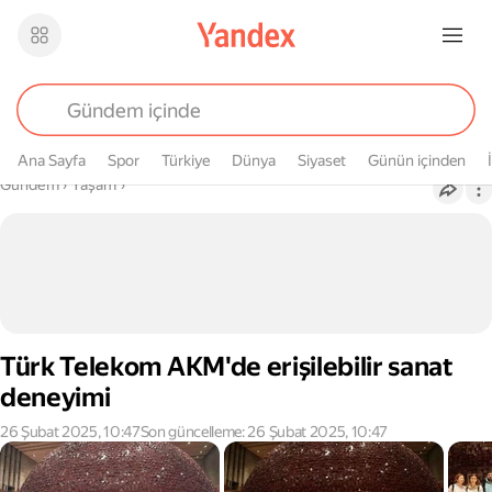
Ana Sayfa
Spor
Türkiye
Dünya
Siyaset
Günün içinden
Buradasın
Gündem
›
Yaşam
›
Türk Telekom AKM'de erişilebilir sanat
deneyimi
26 Şubat 2025, 10:47
Son güncelleme: 26 Şubat 2025, 10:47