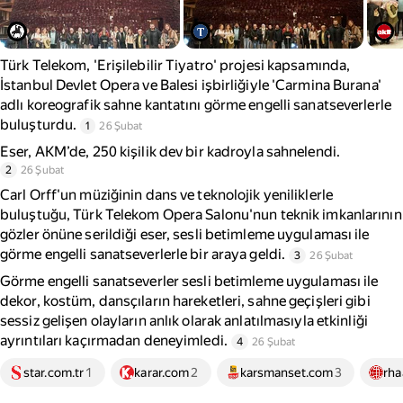
Türk Telekom, 'Erişilebilir Tiyatro' projesi kapsamında,
İstanbul Devlet Opera ve Balesi işbirliğiyle 'Carmina Burana'
adlı koreografik sahne kantatını görme engelli sanatseverlerle
buluşturdu.
1
26 Şubat
Eser, AKM’de, 250 kişilik dev bir kadroyla sahnelendi.
2
26 Şubat
Carl Orff'un müziğinin dans ve teknolojik yeniliklerle
buluştuğu, Türk Telekom Opera Salonu'nun teknik imkanlarının
gözler önüne serildiği eser, sesli betimleme uygulaması ile
görme engelli sanatseverlerle bir araya geldi.
3
26 Şubat
Görme engelli sanatseverler sesli betimleme uygulaması ile
dekor, kostüm, dansçıların hareketleri, sahne geçişleri gibi
sessiz gelişen olayların anlık olarak anlatılmasıyla etkinliği
ayrıntıları kaçırmadan deneyimledi.
4
26 Şubat
star.com.tr
1
karar.com
2
karsmanset.com
3
rha