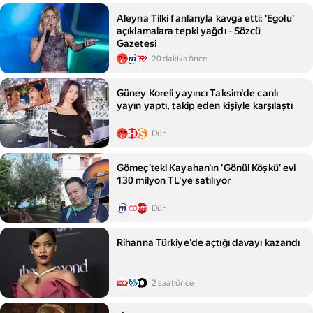
Aleyna Tilki fanlarıyla kavga etti: 'Egolu'
açıklamalara tepki yağdı - Sözcü
Gazetesi
20 dakika önce
Güney Koreli yayıncı Taksim'de canlı
yayın yaptı, takip eden kişiyle karşılaştı
Dün
Gömeç'teki Kayahan'ın 'Gönül Köşkü' evi
130 milyon TL'ye satılıyor
Dün
Rihanna Türkiye’de açtığı davayı kazandı
2 saat önce