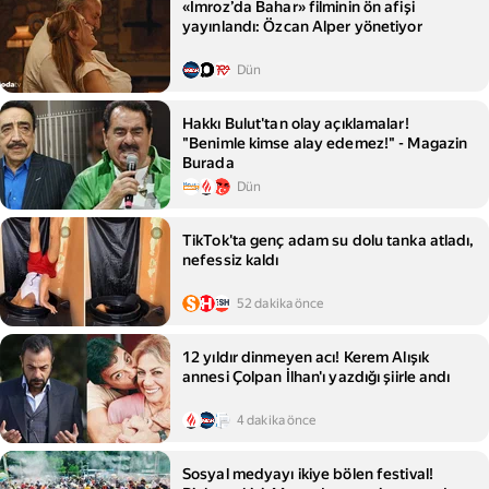
«İmroz’da Bahar» filminin ön afişi
yayınlandı: Özcan Alper yönetiyor
Dün
Hakkı Bulut'tan olay açıklamalar!
"Benimle kimse alay edemez!" - Magazin
Burada
Dün
TikTok'ta genç adam su dolu tanka atladı,
nefessiz kaldı
52 dakika önce
12 yıldır dinmeyen acı! Kerem Alışık
annesi Çolpan İlhan'ı yazdığı şiirle andı
4 dakika önce
Sosyal medyayı ikiye bölen festival!