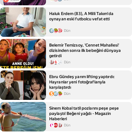
Haluk Erdem (83), A Milli Takım'da
oynayan eski futbolcu vefat etti
Dün
Belemir Temizsoy, 'Cennet Mahallesi'
dizisinden sonra ilk bebeğini dünyaya
getirdi
Dün
Ebru Gündeş yarım lifting yaptırdı:
Hayranlar yeni fotoğraflarıyla
karşılaştırdı
Dün
Sinem Kobal tatil pozlarını peşe peşe
paylaştı! Beğeni yağdı - Magazin
Haberleri
Dün