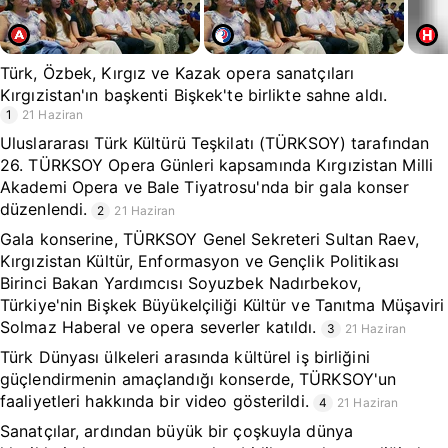
Türk, Özbek, Kırgız ve Kazak opera sanatçıları
Kırgızistan'ın başkenti Bişkek'te birlikte sahne aldı.
1
21 Haziran
Uluslararası Türk Kültürü Teşkilatı (TÜRKSOY) tarafından
26. TÜRKSOY Opera Günleri kapsamında Kırgızistan Milli
Akademi Opera ve Bale Tiyatrosu'nda bir gala konser
düzenlendi.
2
21 Haziran
Gala konserine, TÜRKSOY Genel Sekreteri Sultan Raev,
Kırgızistan Kültür, Enformasyon ve Gençlik Politikası
Birinci Bakan Yardımcısı Soyuzbek Nadırbekov,
Türkiye'nin Bişkek Büyükelçiliği Kültür ve Tanıtma Müşaviri
Solmaz Haberal ve opera severler katıldı.
3
21 Haziran
Türk Dünyası ülkeleri arasında kültürel iş birliğini
güçlendirmenin amaçlandığı konserde, TÜRKSOY'un
faaliyetleri hakkında bir video gösterildi.
4
21 Haziran
Sanatçılar, ardından büyük bir çoşkuyla dünya