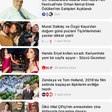
Festivali'nde Orhan Kemal Emek
Ödülleri’nin Sahipleri Açıklandı
Dün
Murat Dalkılıç ve Özgü Kaya'dan
doğum günü pozları! Tişörtlerindeki
yazılar dikkat çekti
1 saat önce
Hande Erçel kolları sıvadı: Kariyerinde
yeni bir sayfa açıyor - Sözcü Gazetesi
39 dakika önce
Zendaya ve Tom Holland, 2016'da film
setinde başlayan ilişkilerini evliliğe
taşıdı
3 saat önce
Ülkü Hilal Çiftçi'nin annesinden zina
iddiasıyla boşanma davası