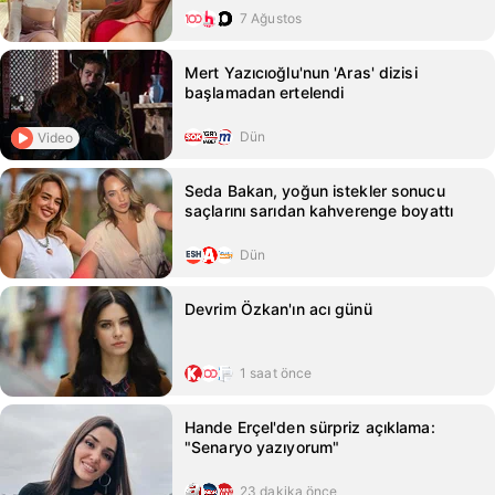
7 Ağustos
Mert Yazıcıoğlu'nun 'Aras' dizisi
başlamadan ertelendi
Dün
Video
Seda Bakan, yoğun istekler sonucu
saçlarını sarıdan kahverenge boyattı
Dün
Devrim Özkan'ın acı günü
1 saat önce
Hande Erçel'den sürpriz açıklama:
"Senaryo yazıyorum"
23 dakika önce