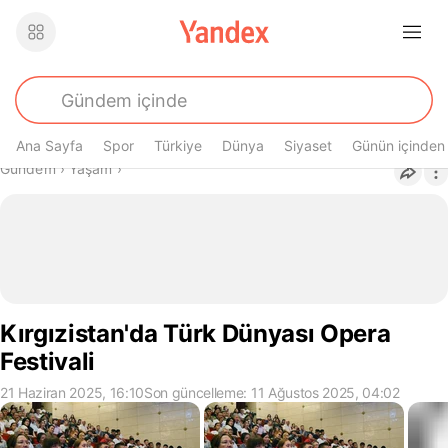
Ana Sayfa
Spor
Türkiye
Dünya
Siyaset
Günün içinden
Buradasın
Gündem
›
Yaşam
›
Kırgızistan'da Türk Dünyası Opera
Festivali
21 Haziran 2025, 16:10
Son güncelleme: 11 Ağustos 2025, 04:02