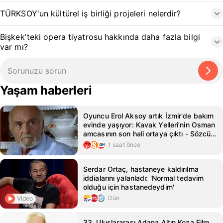
TÜRKSOY'un kültürel iş birliği projeleri nelerdir?
Bişkek'teki opera tiyatrosu hakkında daha fazla bilgi
var mı?
Yaşam haberleri
Oyuncu Erol Aksoy artık İzmir'de bakım
evinde yaşıyor: Kavak Yelleri’nin Osman
amcasının son hali ortaya çıktı - Sözcü
Gazetesi
1 saat önce
Serdar Ortaç, hastaneye kaldırılma
iddialarını yalanladı: 'Normal tedavim
olduğu için hastanedeydim'
Dün
Video
33. Uluslararası Adana Altın Koza Film