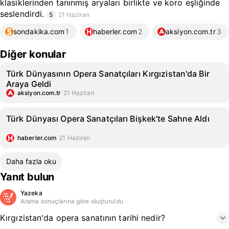
klasiklerinden tanınmış aryaları birlikte ve koro eşliğinde
seslendirdi.
5
21 Haziran
sondakika.com
1
haberler.com
2
aksiyon.com.tr
3
Diğer konular
Türk Dünyasının Opera Sanatçıları Kırgızistan'da Bir
Araya Geldi
aksiyon.com.tr
21 Haziran
Türk Dünyası Opera Sanatçıları Bişkek'te Sahne Aldı
haberler.com
21 Haziran
Daha fazla oku
Yanıt bulun
Yazeka
Arama sonuçlarına göre oluşturuldu
Kırgızistan'da opera sanatının tarihi nedir?