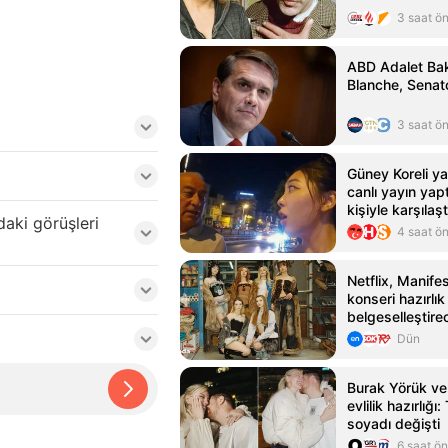
3 saat ö
ABD Adalet Bak
Blanche, Senat
3 saat ö
Güney Koreli ya
canlı yayın yap
kişiyle karşılaşt
aki görüşleri
4 saat ö
Netflix, Manife
konseri hazırlık
belgeselleştire
Dün
Burak Yörük ve
evlilik hazırlığı
soyadı değişti
6 saat ö