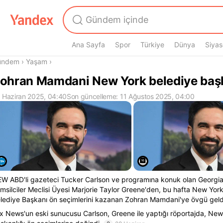
Ana Sayfa
Spor
Türkiye
Dünya
Siyas
radasın
ündem
›
Yaşam
›
ohran Mamdani New York belediye başk
 Haziran 2025, 04:40
Son güncelleme: 11 Ağustos 2025, 04:00
W ABD'li gazeteci Tucker Carlson ve programına konuk olan Georgi
msilciler Meclisi Üyesi Marjorie Taylor Greene'den, bu hafta New Yor
lediye Başkanı ön seçimlerini kazanan Zohran Mamdani'ye övgü geld
x News'un eski sunucusu Carlson, Greene ile yaptığı röportajda, New