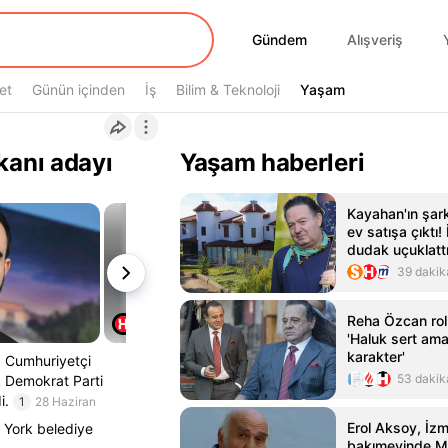
Gündem
Gündem
Alışveriş
et
Günün içinden
İş
Bilim & Teknoloji
Yaşam
Yaşam
anı adayı
Yaşam haberleri
Kayahan'ın şar
ev satışa çıktı
dudak uçuklatt
39 dakik
Reha Özcan rolü
'Haluk sert ama 
karakter'
a Cumhuriyetçi
53 dakik
k Demokrat Parti
i.
1
28 Haziran
Erol Aksoy, İzm
 York belediye
bakımevinde Mu