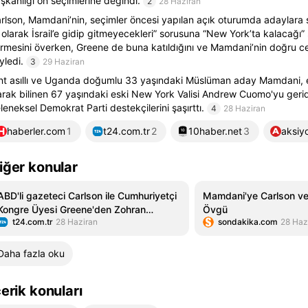
şkanlığı ön seçimlerine değindi.
2
28 Haziran
rlson, Mamdani’nin, seçimler öncesi yapılan açık oturumda adaylara s
k olarak İsrail’e gidip gitmeyecekleri” sorusuna “New York’ta kalacağı
rmesini överken, Greene de buna katıldığını ve Mamdani’nin doğru c
yledi.
3
29 Haziran
nt asıllı ve Uganda doğumlu 33 yaşındaki Müslüman aday Mamdani, e
arak bilinen 67 yaşındaki eski New York Valisi Andrew Cuomo'yu geri
leneksel Demokrat Parti destekçilerini şaşırttı.
4
28 Haziran
haberler.com
1
t24.com.tr
2
10haber.net
3
aksiy
iğer konular
ABD'li gazeteci Carlson ile Cumhuriyetçi
Mamdani'ye Carlson ve
Kongre Üyesi Greene'den Zohran
Övgü
t24.com.tr
28 Haziran
sondakika.com
28 Haz
Mamdani'ye övgü
Daha fazla oku
çerik konuları