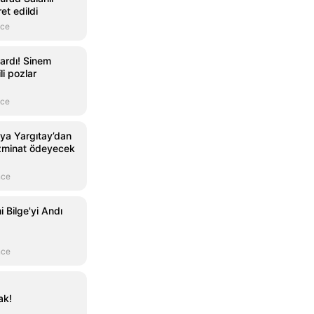
et edildi
nce
ıkardı! Sinem
li pozlar
nce
ya Yargıtay’dan
zminat ödeyecek
nce
 Bilge'yi Andı
nce
ak!