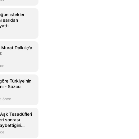
ğun istekler
ı sarıdan
attı
Murat Dalkılıç'a
z
nce
öre Türkiye'nin
nı - Sözcü
a önce
Aşk Tesadüfleri
ri sonrası
aybettiğini
nce