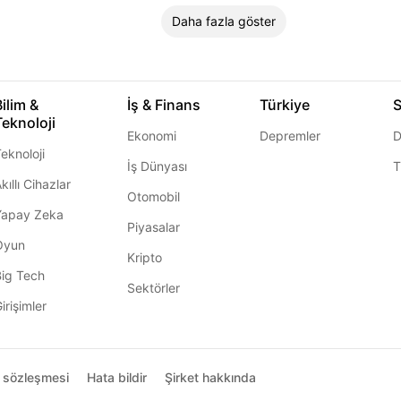
Daha fazla göster
Bilim &
İş & Finans
Türkiye
S
Teknoloji
Ekonomi
Depremler
D
eknoloji
İş Dünyası
T
kıllı Cihazlar
Otomobil
Yapay Zeka
Piyasalar
Oyun
Kripto
Big Tech
Sektörler
irişimler
ı sözleşmesi
Hata bildir
Şirket hakkında