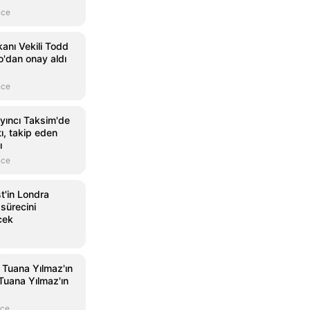
nce
anı Vekili Todd
o'dan onay aldı
nce
yıncı Taksim'de
tı, takip eden
ı
nce
st'in Londra
 sürecini
cek
 Tuana Yılmaz'ın
: Tuana Yılmaz'ın
nce