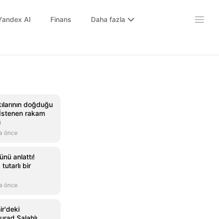
Yandex AI
Finans
Daha fazla
kılarının doğduğu
! İstenen rakam
ı
a önce
nü anlattı!
tutarlı bir
a önce
ir'deki
rad Salahlı