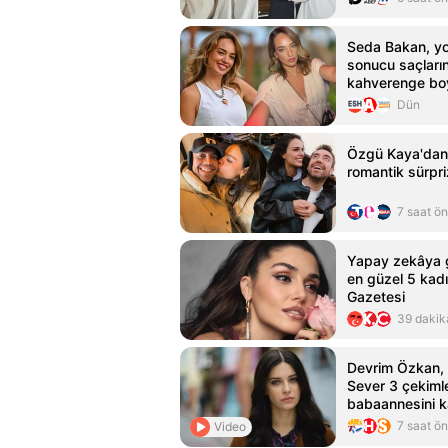
Seda Bakan, yo
sonucu saçların
kahverenge boy
Dün
Özgü Kaya'dan 
romantik sürpri
7 saat ö
Yapay zekâya g
en güzel 5 kadı
Gazetesi
39 dakik
Devrim Özkan, 
Sever 3 çekimle
babaannesini k
açıkladı
7 saat ö
Video