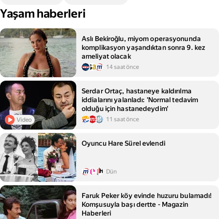
Yaşam haberleri
Aslı Bekiroğlu, miyom operasyonunda
komplikasyon yaşandıktan sonra 9. kez
ameliyat olacak
14 saat önce
Serdar Ortaç, hastaneye kaldırılma
iddialarını yalanladı: 'Normal tedavim
olduğu için hastanedeydim'
11 saat önce
Video
Oyuncu Hare Sürel evlendi
Dün
Faruk Peker köy evinde huzuru bulamadı!
Komşusuyla başı dertte - Magazin
Haberleri