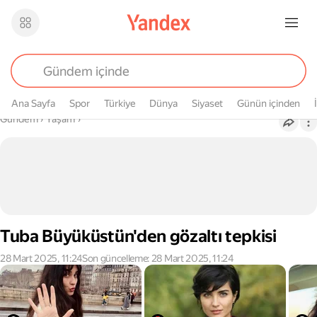
Ana Sayfa
Spor
Türkiye
Dünya
Siyaset
Günün içinden
Buradasın
Gündem
›
Yaşam
›
Tuba Büyüküstün'den gözaltı tepkisi
28 Mart 2025, 11:24
Son güncelleme: 28 Mart 2025, 11:24