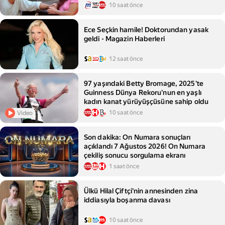
10 saat önce
Ece Seçkin hamile! Doktorundan yasak
geldi - Magazin Haberleri
12 saat önce
97 yaşındaki Betty Bromage, 2025'te
Guinness Dünya Rekoru'nun en yaşlı
kadın kanat yürüyüşçüsüne sahip oldu
10 saat önce
Video
Son dakika: On Numara sonuçları
açıklandı 7 Ağustos 2026! On Numara
çekiliş sonucu sorgulama ekranı
1 saat önce
Ülkü Hilal Çiftçi'nin annesinden zina
iddiasıyla boşanma davası
10 saat önce