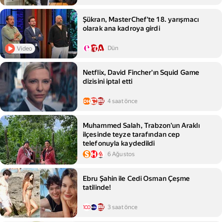
Şükran, MasterChef'te 18. yarışmacı
olarak ana kadroya girdi
Dün
Video
Netflix, David Fincher'ın Squid Game
dizisini iptal etti
4 saat önce
Muhammed Salah, Trabzon'un Araklı
ilçesinde teyze tarafından cep
telefonuyla kaydedildi
6 Ağustos
Ebru Şahin ile Cedi Osman Çeşme
tatilinde!
3 saat önce