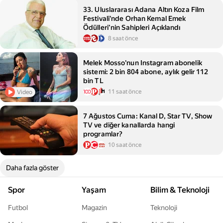
33. Uluslararası Adana Altın Koza Film
Festivali'nde Orhan Kemal Emek
Ödülleri’nin Sahipleri Açıklandı
8 saat önce
Melek Mosso'nun Instagram abonelik
sistemi: 2 bin 804 abone, aylık gelir 112
bin TL
11 saat önce
Video
7 Ağustos Cuma: Kanal D, Star TV, Show
TV ve diğer kanallarda hangi
programlar?
10 saat önce
Daha fazla göster
Spor
Yaşam
Bilim & Teknoloji
Futbol
Magazin
Teknoloji