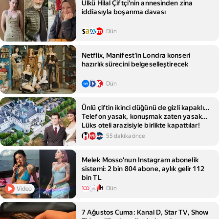
Ülkü Hilal Çiftçi'nin annesinden zina
iddiasıyla boşanma davası
Dün
Netflix, Manifest'in Londra konseri
hazırlık sürecini belgeselleştirecek
Dün
Ünlü çiftin ikinci düğünü de gizli kapaklı...
Telefon yasak, konuşmak zaten yasak...
Lüks oteli arazisiyle birlikte kapattılar!
55 dakika önce
Melek Mosso'nun Instagram abonelik
sistemi: 2 bin 804 abone, aylık gelir 112
bin TL
Dün
Video
7 Ağustos Cuma: Kanal D, Star TV, Show