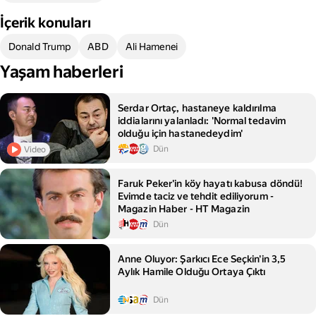
İçerik konuları
Donald Trump
ABD
Ali Hamenei
Yaşam haberleri
Serdar Ortaç, hastaneye kaldırılma
iddialarını yalanladı: 'Normal tedavim
olduğu için hastanedeydim'
Dün
Video
Faruk Peker'in köy hayatı kabusa döndü!
Evimde taciz ve tehdit ediliyorum -
Magazin Haber - HT Magazin
Dün
Anne Oluyor: Şarkıcı Ece Seçkin'in 3,5
Aylık Hamile Olduğu Ortaya Çıktı
Dün