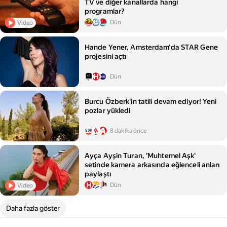
TV ve diğer kanallarda hangi
programlar?
Dün
Video
Hande Yener, Amsterdam'da STAR Gene
projesini açtı
Dün
Burcu Özberk'in tatili devam ediyor! Yeni
pozlar yükledi
8 dakika önce
Ayça Ayşin Turan, 'Muhtemel Aşk'
setinde kamera arkasında eğlenceli anları
paylaştı
Dün
Video
Daha fazla göster