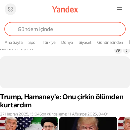
Ana Sayfa
Spor
Türkiye
Dünya
Siyaset
Günün içinden
Buradasın
Gündem
›
Yaşam
›
Trump, Hamaney'e: Onu çirkin ölümden
kurtardım
27 Haziran 2025, 15:04
Son güncelleme: 11 Ağustos 2025, 04:01