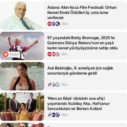
Adana Altın Koza Film Festivali: Orhan
Kemal Emek Ödülleri üç usta isme
verilecek
Dün
97 yaşındaki Betty Bromage, 2025'te
Guinness Dünya Rekoru'nun en yaşlı
kadın kanat yürüyüşçüsüne sahip oldu
Dün
Video
Aslı Bekiroğlu, 9. ameliyatı için sağlık
sorunlarıyla gündeme geldi
Dün
'Mercan Köşk' dizisinin ana afişi
yayınlandı: Kubilay Aka, Hafsanur
Sancaktutan ve Bertan Asllani
Dün