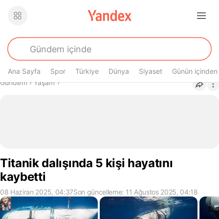
Ana Sayfa
Spor
Türkiye
Dünya
Siyaset
Günün içinden
Buradasın
Gündem
›
Yaşam
›
Titanik dalışında 5 kişi hayatını
kaybetti
08 Haziran 2025, 04:37
Son güncelleme: 11 Ağustos 2025, 04:18