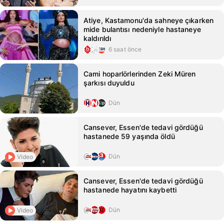
Atiye, Kastamonu'da sahneye çıkarken
mide bulantısı nedeniyle hastaneye
kaldırıldı
6 saat önce
Cami hoparlörlerinden Zeki Müren
şarkısı duyuldu
Dün
Cansever, Essen'de tedavi gördüğü
hastanede 59 yaşında öldü
Dün
Video
Cansever, Essen'de tedavi gördüğü
hastanede hayatını kaybetti
Dün
Video