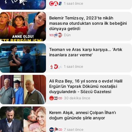
1 saat önce
Belemir Temizsoy, 2023'te nikâh
masasına oturduktan sonra ilk bebeğini
dünyaya getirdi
Dün
Teoman ve Aras karşı karşıya... 'Artık
insanlara zarar verme'
1 saat önce
Ali Rıza Bey, 16 yıl sonra o evde! Halil
Ergün’ün Yaprak Dökümü nostaljisi
duygulandırdı - Sözcü Gazetesi
30 dakika önce
Kerem Alışık, annesi Çolpan İlhan'ı
doğum gününde şiirle anıyor
7 saat önce