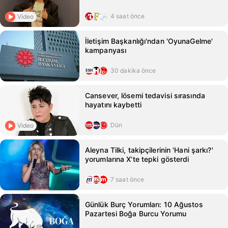
4 saat önce
Video
İletişim Başkanlığı'ndan 'OyunaGelme'
kampanyası
30 dakika önce
Cansever, lösemi tedavisi sırasında
hayatını kaybetti
Dün
Video
Aleyna Tilki, takipçilerinin 'Hani şarkı?'
yorumlarına X'te tepki gösterdi
7 saat önce
Günlük Burç Yorumları: 10 Ağustos
Pazartesi Boğa Burcu Yorumu