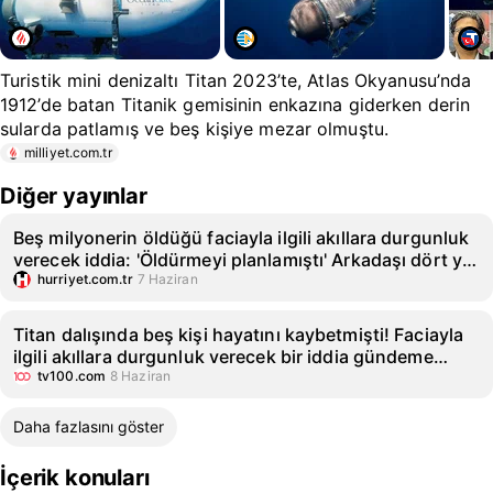
Turistik mini denizaltı Titan 2023’te, Atlas Okyanusu’nda
1912’de batan Titanik gemisinin enkazına giderken derin
sularda patlamış ve beş kişiye mezar olmuştu.
milliyet.com.tr
Diğer yayınlar
Beş milyonerin öldüğü faciayla ilgili akıllara durgunluk
verecek iddia: 'Öldürmeyi planlamıştı' Arkadaşı dört yıl
önce adeta yalvarmış!
hurriyet.com.tr
7 Haziran
Titan dalışında beş kişi hayatını kaybetmişti! Faciayla
ilgili akıllara durgunluk verecek bir iddia gündeme
geldi
tv100.com
8 Haziran
Daha fazlasını göster
İçerik konuları