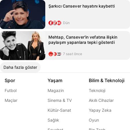
Şarkıcı Cansever hayatını kaybetti
Dün
Mehtap, Cansever'in vefatına ilişkin
paylaşım yapanlara tepki gösterdi
7 saat önce
Daha fazla göster
Spor
Yaşam
Bilim & Teknoloji
Futbol
Magazin
Teknoloji
Maçlar
Sinema & TV
Akıllı Cihazlar
Kültür-Sanat
Yapay Zeka
Sağlık
Oyun
Seyahat
Big Tech