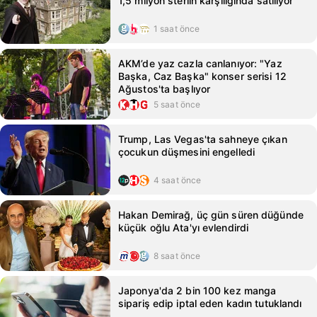
1,5 milyon sterlin karşılığında satılıyor
1 saat önce
AKM’de yaz cazla canlanıyor: "Yaz
Başka, Caz Başka" konser serisi 12
Ağustos'ta başlıyor
5 saat önce
Trump, Las Vegas'ta sahneye çıkan
çocukun düşmesini engelledi
4 saat önce
Hakan Demirağ, üç gün süren düğünde
küçük oğlu Ata'yı evlendirdi
8 saat önce
Japonya'da 2 bin 100 kez manga
sipariş edip iptal eden kadın tutuklandı