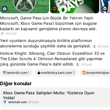
Microsoft, Game Pass için Büyük Bir Yatırım Yaptı
Microsoft, Xbox Game Pass’i büyütmek için bugüne
kadarki en kapsamlı genişleme planını devreye aldı.
1
25 Eylül
Yeni oyunların duyurulmasıyla birlikte platformun
abonelerine sunduğu çeşitlilik daha da genişledi.
2
26 Eylül
Hollow Knight: Silksong, Clair Obscur: Expedition 33 ve
The Elder Scrolls 4: Oblivion Remastered gibi yapımlar
çıkış gününde Game Pass'e dahil edildi.
3
25 Eylül
tamindir.com
1
merlininkazani.com
2
donanimhaber
Diğer konular
Xbox Game Pass Sahipleri Mutlu: Yüzlerce Oyun
Yolda!
tamindir.com
25 Eylül