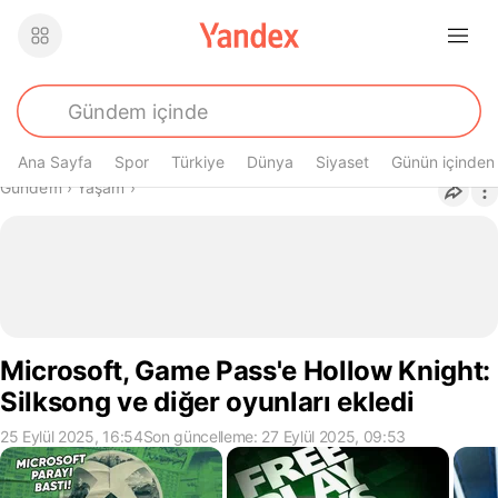
Ana Sayfa
Spor
Türkiye
Dünya
Siyaset
Günün içinden
Buradasın
Gündem
›
Yaşam
›
Microsoft, Game Pass'e Hollow Knight:
Silksong ve diğer oyunları ekledi
25 Eylül 2025, 16:54
Son güncelleme: 27 Eylül 2025, 09:53