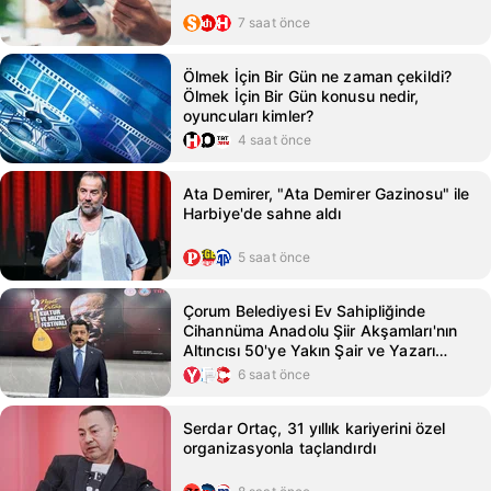
7 saat önce
Ölmek İçin Bir Gün ne zaman çekildi?
Ölmek İçin Bir Gün konusu nedir,
oyuncuları kimler?
4 saat önce
Ata Demirer, "Ata Demirer Gazinosu" ile
Harbiye'de sahne aldı
5 saat önce
Çorum Belediyesi Ev Sahipliğinde
Cihannüma Anadolu Şiir Akşamları'nın
Altıncısı 50'ye Yakın Şair ve Yazarı
Buluşturacak
6 saat önce
Serdar Ortaç, 31 yıllık kariyerini özel
organizasyonla taçlandırdı