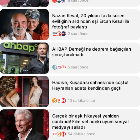
8 saat önce
Nazan Kesal, 20 yıldan fazla süren
evliliğinin ardından eşi Ercan Kesal ile
fotoğraf paylaştı
2 saat önce
AHBAP Derneği'ne deprem bağışçıları
soruşturulmadı
5 saat önce
Hadise, Kuşadası sahnesinde coştu!
Hayranları adeta kendinden geçti
10 dakika önce
Gerçek bir aşk hikayesi yeniden
canlandı! Film setindeki uyum sosyal
medyayı salladı
54 dakika önce