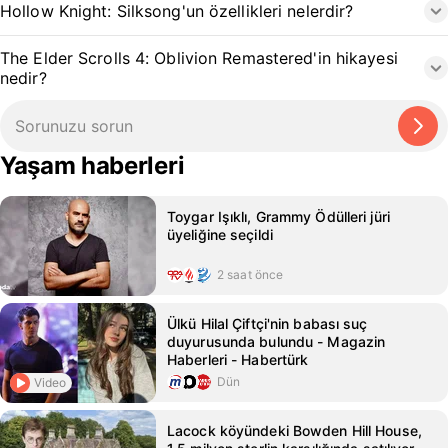
Hollow Knight: Silksong'un özellikleri nelerdir?
The Elder Scrolls 4: Oblivion Remastered'in hikayesi
nedir?
Yaşam haberleri
Toygar Işıklı, Grammy Ödülleri jüri
üyeliğine seçildi
2 saat önce
Ülkü Hilal Çiftçi'nin babası suç
duyurusunda bulundu - Magazin
Haberleri - Habertürk
Dün
Video
Lacock köyündeki Bowden Hill House,