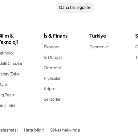
Daha fazla göster
Bilim &
İş & Finans
Türkiye
S
Teknoloji
Ekonomi
Depremler
D
eknoloji
İş Dünyası
T
kıllı Cihazlar
Otomobil
apay Zeka
Piyasalar
Oyun
Kripto
ig Tech
Sektörler
irişimler
sözleşmesi
Hata bildir
Şirket hakkında