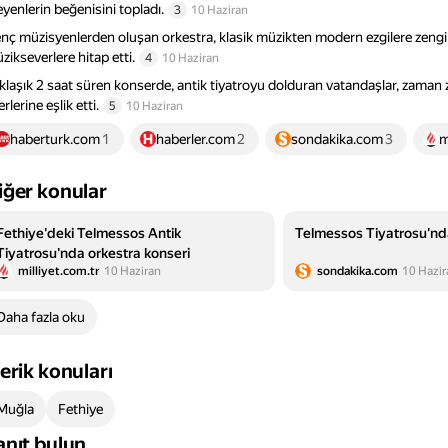
leyenlerin beğenisini topladı.
3
10 Haziran
nç müzisyenlerden oluşan orkestra, klasik müzikten modern ezgilere zengi
zikseverlere hitap etti.
4
10 Haziran
klaşık 2 saat süren konserde, antik tiyatroyu dolduran vatandaşlar, zama
rlerine eşlik etti.
5
10 Haziran
haberturk.com
1
haberler.com
2
sondakika.com
3
m
iğer konular
Fethiye'deki Telmessos Antik
Telmessos Tiyatrosu'nd
Tiyatrosu'nda orkestra konseri
milliyet.com.tr
10 Haziran
sondakika.com
10 Hazir
Daha fazla oku
çerik konuları
Muğla
Fethiye
anıt bulun