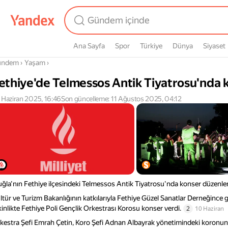
Ana Sayfa
Spor
Türkiye
Dünya
Siyaset
radasın
ündem
›
Yaşam
›
ethiye'de Telmessos Antik Tiyatrosu'nda 
 Haziran 2025, 16:46
Son güncelleme: 11 Ağustos 2025, 04:12
ğla'nın Fethiye ilçesindeki Telmessos Antik Tiyatrosu'nda konser düzenle
ltür ve Turizm Bakanlığının katkılarıyla Fethiye Güzel Sanatlar Derneğince g
kinlikte Fethiye Poli Gençlik Orkestrası Korosu konser verdi.
2
10 Haziran
kestra Şefi Emrah Çetin, Koro Şefi Adnan Albayrak yönetimindeki koronun s