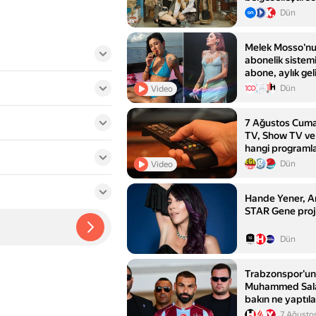
Dün
Melek Mosso'nu
abonelik sistemi
abone, aylık gel
Dün
Video
7 Ağustos Cuma:
TV, Show TV ve 
hangi programl
Dün
Video
Hande Yener, 
STAR Gene proje
Dün
Trabzonspor'un 
Muhammed Sala
bakın ne yaptıla
şey'
7 Ağusto