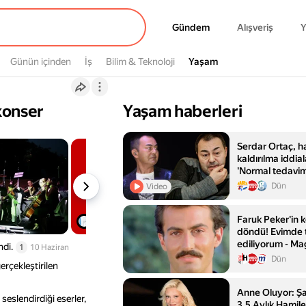
Gündem
Gündem
Alışveriş
Y
Günün içinden
İş
Bilim & Teknoloji
Yaşam
Yaşam
konser
Yaşam haberleri
Serdar Ortaç, 
kaldırılma iddial
'Normal tedavim
hastanedeydim
Dün
Video
Faruk Peker'in 
döndü! Evimde t
ediliyorum - Ma
ndi.
1
10 Haziran
Magazin
Dün
erçekleştirilen
Anne Oluyor: Şar
eslendirdiği eserler,
3,5 Aylık Hamil