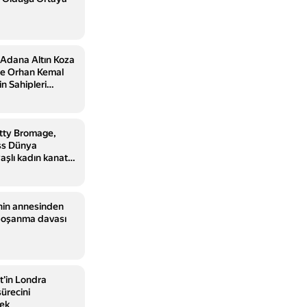
ı Adana Altın Koza
nde Orhan Kemal
n Sahipleri
etty Bromage,
ss Dünya
aşlı kadın kanat
sahip oldu
i'nin annesinden
 boşanma davası
t'in Londra
sürecini
cek