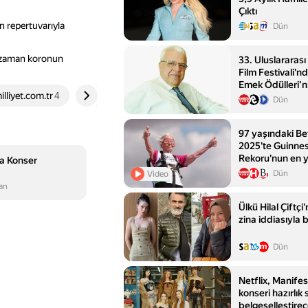
Çıktı
n repertuvarıyla
Dün
n zaman koronun
33. Uluslararas
Film Festivali'
Emek Ödülleri’ni
illiyet.com.tr
4
haberturk.com
5
Açıklandı
Dün
97 yaşındaki B
2025'te Guinne
Rekoru'nun en y
a Konser
yürüyüşçüsüne 
Dün
Video
an
Ülkü Hilal Çiftç
zina iddiasıyla
Dün
Netflix, Manifes
konseri hazırlık 
belgeselleştire