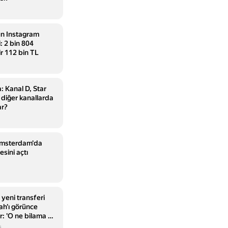
n Instagram
: 2 bin 804
ir 112 bin TL
 Kanal D, Star
diğer kanallarda
ar?
Amsterdam'da
sini açtı
yeni transferi
h'ı görünce
r: 'O ne bilama bir
s