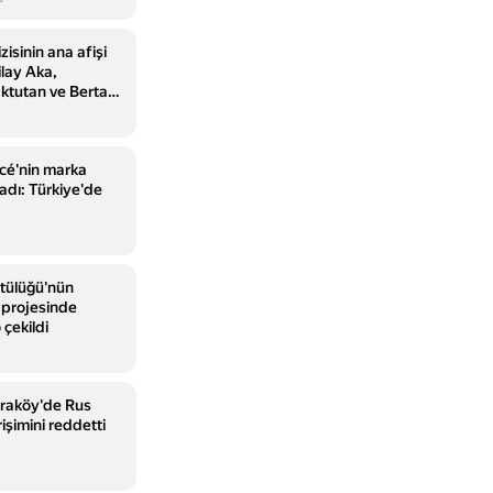
zisinin ana afişi
ilay Aka,
ktutan ve Bertan
cé'nin marka
adı: Türkiye'de
tülüğü'nün
 projesinde
 çekildi
araköy'de Rus
rişimini reddetti