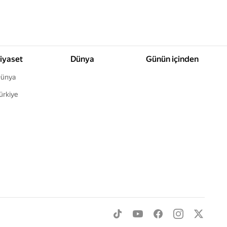
iyaset
Dünya
Günün içinden
ünya
ürkiye