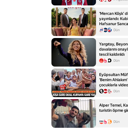
'Mercan Köşk' di
yayınlandı: Kub
Hafsanur Sanca
Asllani
Dün
Yargıtay, Beyon
davalarını onayl
tescil kaldırıldı
Dün
Eyüpsultan Müf
'Benim Ahlakım'
çocuklarla video
Dün
Alper Temel, K
turistin öpme gi
Dün