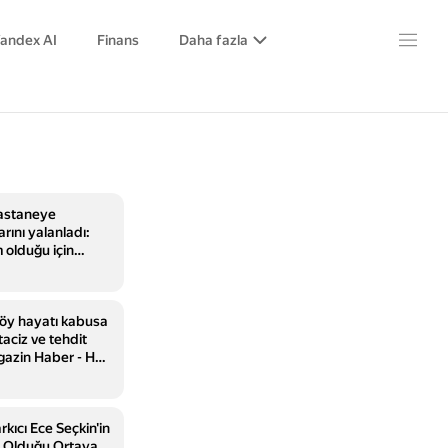
andex AI
Finans
Daha fazla
hastaneye
arını yalanladı:
 olduğu için
'
köy hayatı kabusa
aciz ve tehdit
gazin Haber - HT
kıcı Ece Seçkin'in
e Olduğu Ortaya