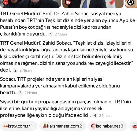
TRT Genel Müdürü Prof. Dr. Zahid Sobacı sosyal medya
hesabından TRT'nin Teşkilat dizisinde yer alan oyuncu Aybike
Pusat'ın boykot çağrısı nedeniyle dizi kadrosundan
çıkarıldığını duyurdu.
1
2 Nisan
TRT Genel Müdürü Zahid Sobacı, "Teşkilat dizisi izleyicilerini
de hayal kırıklığına uğratan paylaşımlar nedeniyle söz konusu
kişi diziden çıkartılmıştır. Dizinin stok bölümleri çekilmiş
olmasına rağmen, dizinin senaryosunda revizeye gidilecektir"
dedi.
2
2 Nisan
Sobacı, TRT projelerinde yer alan kişilerin siyasi
kampanyalarda yer almasının kabul edilemez olduğunu
belirtti.
3
2 Nisan
Siyasi bir grubun propagandasının parçası olmanın, TRT'nin
ilkelerine, kamu yayıncılığı anlayışına ve mesleki
profesyonelliğe aykırı olduğu ifade edildi.
4
2 Nisan
krttv.com.tr
1
karsmanset.com
2
iscihaber.net
3