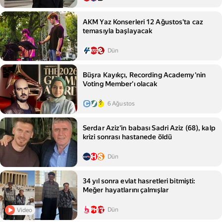
AKM Yaz Konserleri 12 Ağustos'ta caz
temasıyla başlayacak
Dün
Büşra Kayıkçı, Recording Academy'nin
Voting Member'ı olacak
6 Ağustos
Serdar Aziz'in babası Sadri Aziz (68), kalp
krizi sonrası hastanede öldü
Dün
34 yıl sonra evlat hasretleri bitmişti:
Meğer hayatlarını çalmışlar
Dün
Video