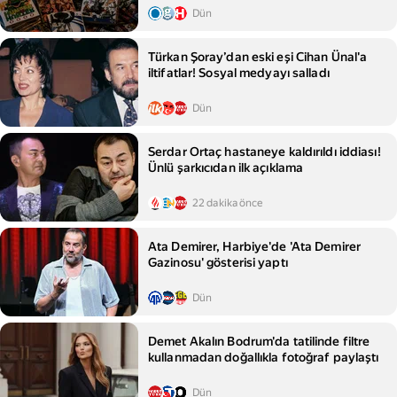
Dün
Türkan Şoray’dan eski eşi Cihan Ünal'a
iltifatlar! Sosyal medyayı salladı
Dün
Serdar Ortaç hastaneye kaldırıldı iddiası!
Ünlü şarkıcıdan ilk açıklama
22 dakika önce
Ata Demirer, Harbiye'de 'Ata Demirer
Gazinosu' gösterisi yaptı
Dün
Demet Akalın Bodrum'da tatilinde filtre
kullanmadan doğallıkla fotoğraf paylaştı
Dün