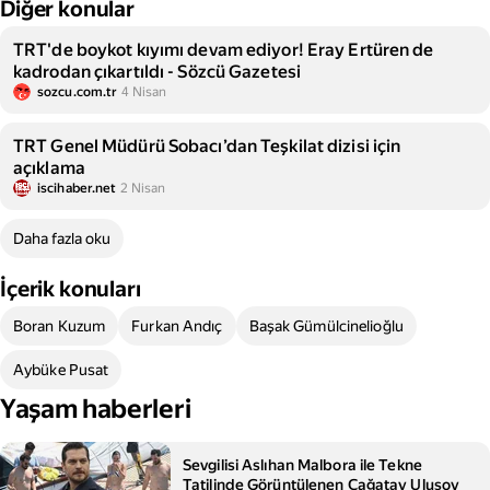
Diğer konular
TRT'de boykot kıyımı devam ediyor! Eray Ertüren de
kadrodan çıkartıldı - Sözcü Gazetesi
sozcu.com.tr
4 Nisan
TRT Genel Müdürü Sobacı’dan Teşkilat dizisi için
açıklama
iscihaber.net
2 Nisan
Daha fazla oku
İçerik konuları
Boran Kuzum
Furkan Andıç
Başak Gümülcinelioğlu
Aybüke Pusat
Yaşam haberleri
Sevgilisi Aslıhan Malbora ile Tekne
Tatilinde Görüntülenen Çağatay Ulusoy