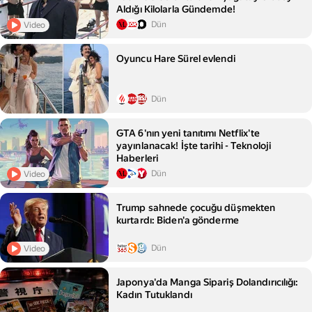
Aldığı Kilolarla Gündemde!
Dün
Video
Oyuncu Hare Sürel evlendi
Dün
GTA 6'nın yeni tanıtımı Netflix'te
yayınlanacak! İşte tarihi - Teknoloji
Haberleri
Dün
Video
Trump sahnede çocuğu düşmekten
kurtardı: Biden'a gönderme
Dün
Video
Japonya'da Manga Sipariş Dolandırıcılığı:
Kadın Tutuklandı