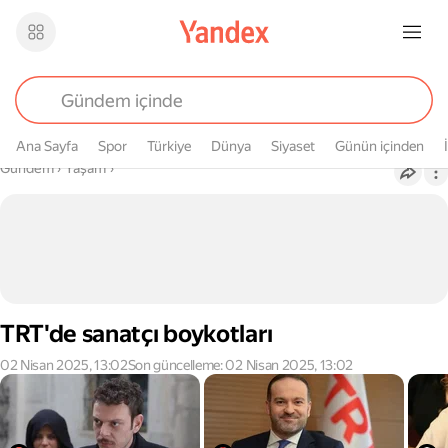
Ana Sayfa
Spor
Türkiye
Dünya
Siyaset
Günün içinden
Buradasın
Gündem
›
Yaşam
›
TRT'de sanatçı boykotları
02 Nisan 2025, 13:02
Son güncelleme: 02 Nisan 2025, 13:02