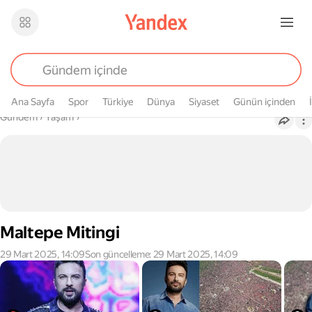
Ana Sayfa
Spor
Türkiye
Dünya
Siyaset
Günün içinden
Buradasın
Gündem
›
Yaşam
›
Maltepe Mitingi
29 Mart 2025, 14:09
Son güncelleme: 29 Mart 2025, 14:09