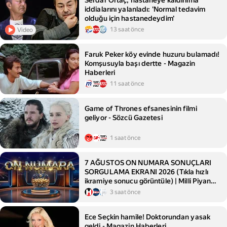
Serdar Ortaç, hastaneye kaldırılma
iddialarını yalanladı: 'Normal tedavim
olduğu için hastanedeydim'
13 saat önce
Video
Faruk Peker köy evinde huzuru bulamadı!
Komşusuyla başı dertte - Magazin
Haberleri
11 saat önce
Game of Thrones efsanesinin filmi
geliyor - Sözcü Gazetesi
1 saat önce
7 AĞUSTOS ON NUMARA SONUÇLARI
SORGULAMA EKRANI 2026 (Tıkla hızlı
ikramiye sonucu görüntüle) | Milli Piyango
Online ile On Numara çekiliş sonuçları
3 saat önce
açıklandı... İşte On Numara'da kazanan
numaralar listesi!
Ece Seçkin hamile! Doktorundan yasak
geldi - Magazin Haberleri