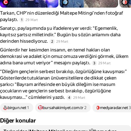
Tarkan, CHP’nin düzenlediği Maltepe Mitingi’nden fotoğraf
paylaştı.
1
29 Mart
Sanatçı, paylaşımında şu ifadelere yer verdi: “Egemenlik,
kayıtsız şartsız milletindir.” Bugün bu sözün anlamını daha
derinden hissediyoruz.
2
29 Mart
Günlerdir her kesimden insanın, en temel hakları olan
demokrasi ve adalet için omuz omuza verdiğini görmek, ülkem
adına bana umut veriyor” mesajını paylaştı.
3
29 Mart
“Dileğim gençlerin serbest bırakılıp, özgürlüğüne kavuşması”
Gösterilerde tutuklanan ünüversitelilere de dikkat çeken
şarkıcı “Bayram arifesinde en büyük dileğim ise masum
çocukların ve gençlerin serbest bırakılıp, özgürlüğüne
kavuşması…” cümlelerini yazdı.
4
29 Mart
birgun.net
1
bursahakimiyet.com.tr
2
medyaradar.net
Diğer konular