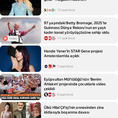
13 saat önce
97 yaşındaki Betty Bromage, 2025'te
Guinness Dünya Rekoru'nun en yaşlı
kadın kanat yürüyüşçüsüne sahip oldu
11 saat önce
Video
Hande Yener'in STAR Gene projesi
Amsterdam'da açıldı
7 saat önce
Eyüpsultan Müftülüğü'nün 'Benim
Ahlakım' projesinde çocuklarla video
çekildi
4 saat önce
Ülkü Hilal Çiftçi'nin annesinden zina
iddiasıyla boşanma davası