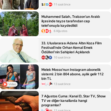
11 saat önce
Muhammed Salah, Trabzon'un Araklı
ilçesinde teyze tarafından cep
telefonuyla kaydedildi
6 Ağustos
33. Uluslararası Adana Altın Koza Film
Festivali'nde Orhan Kemal Emek
Ödülleri’nin Sahipleri Açıklandı
10 saat önce
Melek Mosso'nun Instagram abonelik
sistemi: 2 bin 804 abone, aylık gelir 112
bin TL
13 saat önce
Video
7 Ağustos Cuma: Kanal D, Star TV, Show
TV ve diğer kanallarda hangi
programlar?
11 saat önce