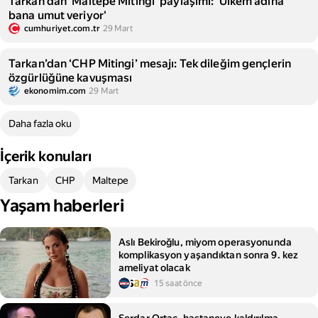
Tarkan'dan 'Maltepe Mitingi' paylaşımı: 'Ülkem adına
bana umut veriyor'
cumhuriyet.com.tr
29 Mart
Tarkan’dan ‘CHP Mitingi’ mesajı: Tek dileğim gençlerin
özgürlüğüne kavuşması
ekonomim.com
29 Mart
Daha fazla oku
İçerik konuları
Tarkan
CHP
Maltepe
Yaşam haberleri
Aslı Bekiroğlu, miyom operasyonunda
komplikasyon yaşandıktan sonra 9. kez
ameliyat olacak
15 saat önce