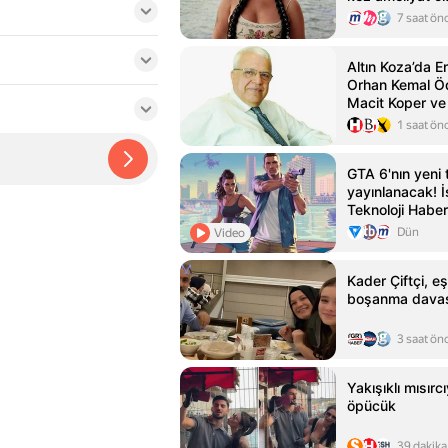
7 saat ön
Altın Koza’da 
Orhan Kemal Öd
Macit Koper ve
Sayman’a…
1 saat ön
GTA 6'nın yeni t
yayınlanacak! İş
Teknoloji Haber
Dün
Video
Kader Çiftçi, eş
boşanma davası
3 saat ön
Yakışıklı mısırcı
öpücük
39 dakika