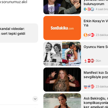
ka sorunumuz akıl
bulunuyorum
4 saat ön
Erkin Koray'ın 
Yılı
kandal videolar:
 sert tepki geldi
23 dakika
Oyuncu Hare Sü
Dün
Manifest kızı 
sevgilisiyle poz
23 dakika
Aslı Bekiroğlu,
komplikasyonlar
kez ameliyat o