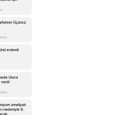
ce
Vefatının Üçüncü
 önce
rel evlendi
Sueda Uluca
 verdi
 önce
 miyom ameliyatı
ı nedeniyle 9.
lacak