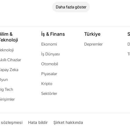
Daha fazla göster
Bilim &
İş & Finans
Türkiye
S
Teknoloji
Ekonomi
Depremler
D
eknoloji
İş Dünyası
T
kıllı Cihazlar
Otomobil
apay Zeka
Piyasalar
Oyun
Kripto
ig Tech
Sektörler
irişimler
ı sözleşmesi
Hata bildir
Şirket hakkında