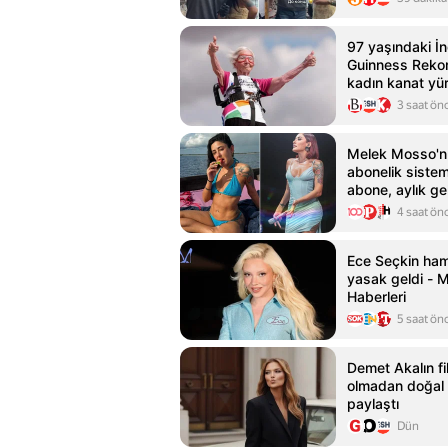
97 yaşındaki İng
Guinness Rekorl
kadın kanat yü
3 saat ön
Melek Mosso'n
abonelik sistem
abone, aylık gel
4 saat ön
Ece Seçkin ham
yasak geldi - 
Haberleri
5 saat ön
Demet Akalın fi
olmadan doğal 
paylaştı
Dün