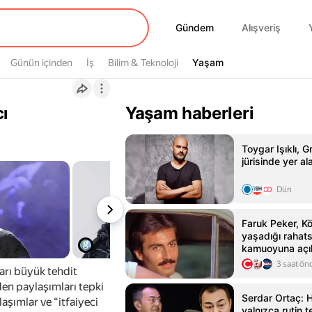
Gündem
Gündem
Alışveriş
Yaşam
Günün içinden
İş
Bilim & Teknoloji
Yaşam
cı
Yaşam haberleri
Toygar Işıklı, 
jürisinde yer a
Dün
Faruk Peker, K
yaşadığı rahatsı
kamuoyuna açı
3 saat ön
arı büyük tehdit
den paylaşımları tepki
Serdar Ortaç: 
laşımlar ve “itfaiyeci
yalnızca rutin t