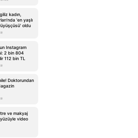
iliz kadın,
arı'nda 'en yaşlı
rüyüşçüsü' oldu
ce
un Instagram
i: 2 bin 804
ir 112 bin TL
ce
ile! Doktorundan
Magazin
ce
ltre ve makyaj
yüzüyle video