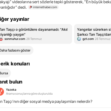
kyajı” videolarına sert sözlerle tepki göstererek, “En büyük be
yanlığıdır” dedi.
internethaber.com
iğer yayınlar
Tan Taşçı o görüntülere dayanamadı: "Akıl
Yangınlar sürerken s
ziyanlığı yaygın"
Şarkıcı Tan Taşçı’dan
sonmuhur.com
gzt.com
28 Temmuz
28 Temmuz
Daha fazlasını göster
çerik konuları
Bursa
anıt bulun
Yazeka
Arama sonuçlarına göre oluşturuldu
n Taşçı'nın diğer sosyal medya paylaşımları nelerdir?