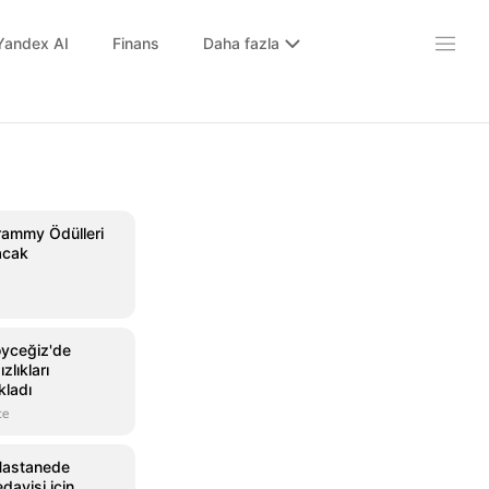
Yandex AI
Finans
Daha fazla
Grammy Ödülleri
lacak
öyceğiz'de
zlıkları
kladı
ce
Hastanede
edavisi için