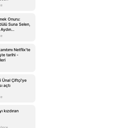
ce
Emek Onuru:
ülü Suna Selen,
 Aydın
ce
anıtımı Netflix'te
te tarihi -
leri
i Ünal Çiftçi'ye
 açtı
ce
yı kızdıran
 önce