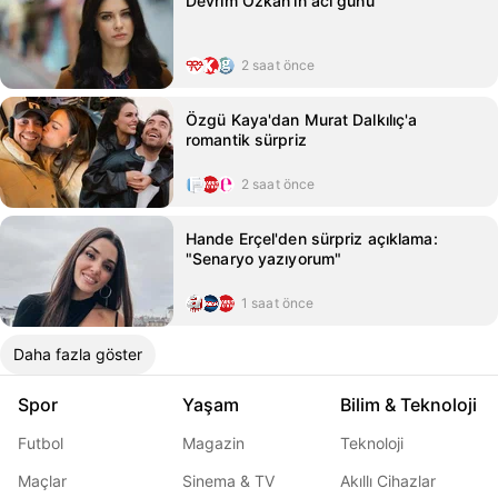
Devrim Özkan’ın acı günü
2 saat önce
Özgü Kaya'dan Murat Dalkılıç'a
romantik sürpriz
2 saat önce
Hande Erçel'den sürpriz açıklama:
"Senaryo yazıyorum"
1 saat önce
Daha fazla göster
Spor
Yaşam
Bilim & Teknoloji
Futbol
Magazin
Teknoloji
Maçlar
Sinema & TV
Akıllı Cihazlar