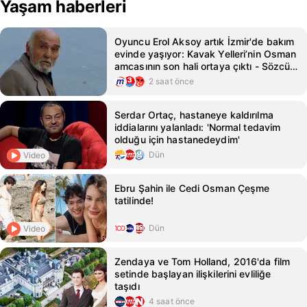
Yaşam haberleri
Oyuncu Erol Aksoy artık İzmir'de bakım
evinde yaşıyor: Kavak Yelleri’nin Osman
amcasının son hali ortaya çıktı - Sözcü
Gazetesi
2 saat önce
Serdar Ortaç, hastaneye kaldırılma
iddialarını yalanladı: 'Normal tedavim
olduğu için hastanedeydim'
Dün
Video
Ebru Şahin ile Cedi Osman Çeşme
tatilinde!
Dün
Video
Zendaya ve Tom Holland, 2016'da film
setinde başlayan ilişkilerini evliliğe
taşıdı
4 saat önce