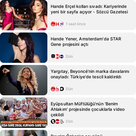
Hande Erçel kolları sıvadı: Kariyerinde
yeni bir sayfa açıyor - Sözcü Gazetesi
1 saat önce
Hande Yener, Amsterdam'da STAR
Gene projesini açtı
Dün
Yargıtay, Beyoncé'nin marka davalarını
onayladı: Türkiye'de tescil kaldırıldı
Dün
Eyüpsultan Müftülüğü'nün 'Benim
Ahlakım' projesinde çocuklarla video
çekildi
Dün