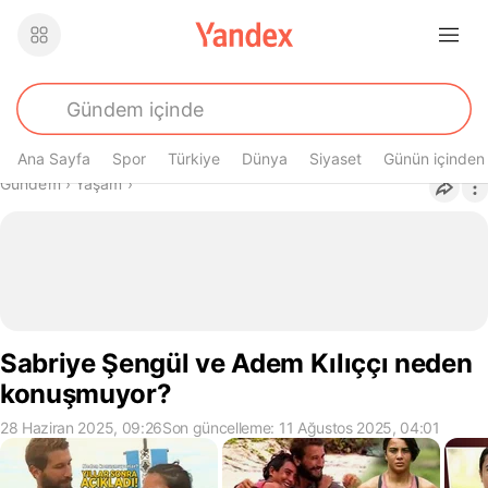
Ana Sayfa
Spor
Türkiye
Dünya
Siyaset
Günün içinden
Buradasın
Gündem
›
Yaşam
›
Sabriye Şengül ve Adem Kılıççı neden
konuşmuyor?
28 Haziran 2025, 09:26
Son güncelleme: 11 Ağustos 2025, 04:01