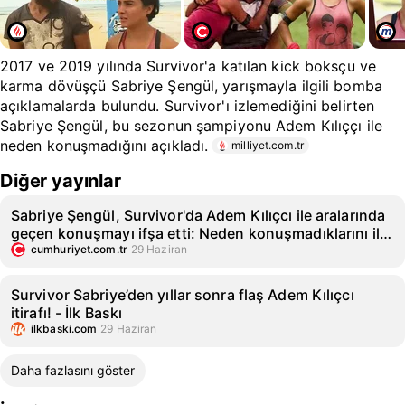
2017 ve 2019 yılında Survivor'a katılan kick boksçu ve
karma dövüşçü Sabriye Şengül, yarışmayla ilgili bomba
açıklamalarda bulundu. Survivor'ı izlemediğini belirten
Sabriye Şengül, bu sezonun şampiyonu Adem Kılıççı ile
neden konuşmadığını açıkladı.
milliyet.com.tr
Diğer yayınlar
Sabriye Şengül, Survivor'da Adem Kılıçcı ile aralarında
geçen konuşmayı ifşa etti: Neden konuşmadıklarını ilk
kez açıkladı!
cumhuriyet.com.tr
29 Haziran
Survivor Sabriye’den yıllar sonra flaş Adem Kılıçcı
itirafı! - İlk Baskı
ilkbaski.com
29 Haziran
Daha fazlasını göster