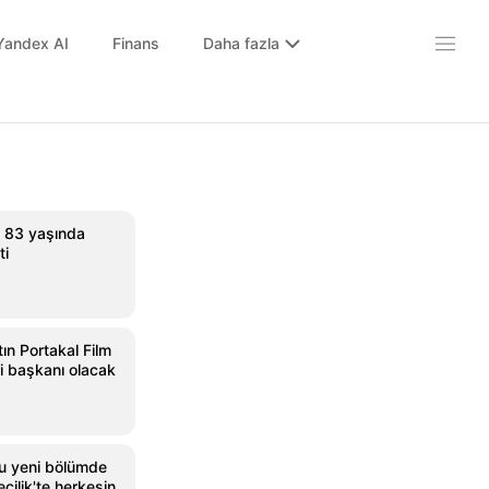
Yandex AI
Finans
Daha fazla
, 83 yaşında
ti
tın Portakal Film
ri başkanı olacak
u yeni bölümde
çilik'te herkesin