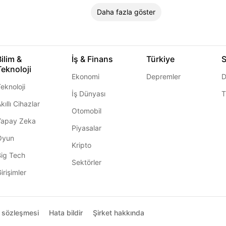
Daha fazla göster
Bilim &
İş & Finans
Türkiye
S
Teknoloji
Ekonomi
Depremler
D
eknoloji
İş Dünyası
T
kıllı Cihazlar
Otomobil
Yapay Zeka
Piyasalar
Oyun
Kripto
Big Tech
Sektörler
irişimler
ı sözleşmesi
Hata bildir
Şirket hakkında