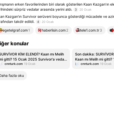
rışmanın erken favorilerinden biri olarak gösterilen Kaan Kazgan’ın e
rihindeki sürpriz vedalar arasında yerini aldı.
3
20 Ocak
an Kazgan'ın Survivor serüveni boyunca gösterdiği mücadele ve azim,
rafından takdir edildi.
4
20 Ocak
egetelgraf.com
1
haberlisin.com
2
tele1.com.tr
3
iğer konular
SURVİVOR KİM ELENDİ? Kaan mı Melih
Son dakika: SURVİVOR
mi gitti? 15 Ocak 2025 Survivor'a veda
Kaan mı Melih mi gitti
cnnturk.com
19 Ocak
cnnturk.com
19 Ocak
eden isim!
Survivor'a veda eden i
Daha fazla oku