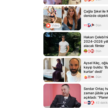
Çağla Şıkel ile
denizde objektif
Dün
Video
Hakan Çelebi'nin
2024–2026 yıll
alacak filmler
Dün
Aysel Kılıç, oğ
kayıp buldu: 'B
kurtar' dedi'
Dün
Serdar Ortaç hay
zaman jübile y
açıkladı: “Plan
43 dakik