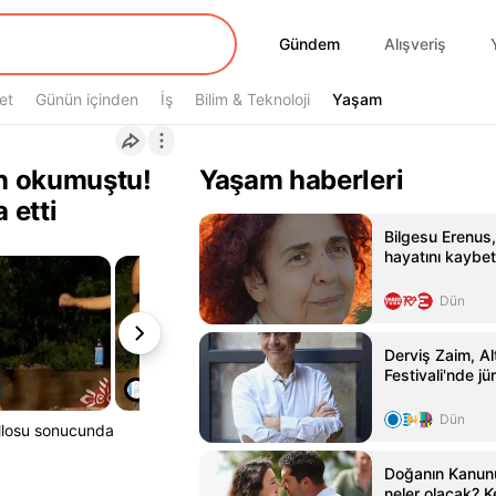
Gündem
Gündem
Alışveriş
et
Günün içinden
İş
Bilim & Teknoloji
Yaşam
Yaşam
an okumuştu!
Yaşam haberleri
 etti
Bilgesu Erenus
hayatını kaybet
Dün
Derviş Zaim, Al
Festivali'nde jü
Dün
ellosu sonucunda
Doğanın Kanun
neler olacak? Ke