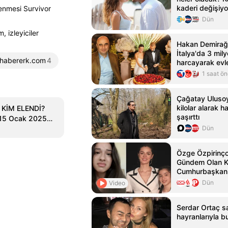
kaderi değişiyo
lenmesi Survivor
Dün
 izleyiciler
Hakan Demirağ,
İtalya'da 3 mil
habererk.com
4
harcayarak evl
1 saat ö
Çağatay Uluso
kilolar alarak h
 KİM ELENDİ?
şaşırttı
? 15 Ocak 2025
sim!
Dün
Özge Özpirinçci
Gündem Olan K
Cumhurbaşkanı
Yardım İstedi
Dün
Video
Serdar Ortaç s
hayranlarıyla b