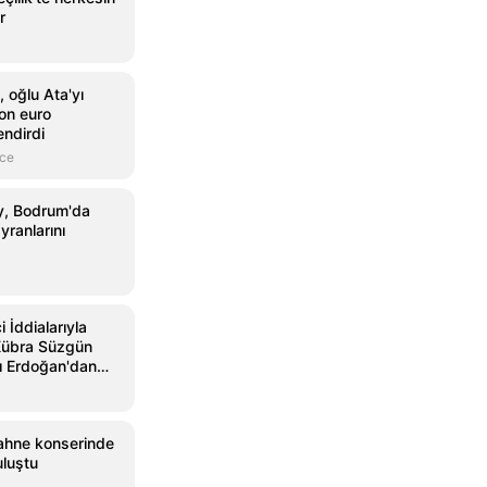
r
 oğlu Ata'yı
yon euro
endirdi
nce
y, Bodrum'da
ayranlarını
 İddialarıyla
übra Süzgün
 Erdoğan'dan
ahne konserinde
uluştu