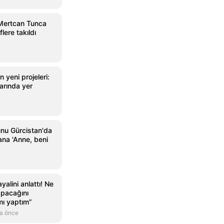
 Mertcan Tunca
lere takıldı
 yeni projeleri:
arında yer
lunu Gürcistan'da
ana 'Anne, beni
alini anlattı! Ne
apacağını
ımı yaptım”
a önce