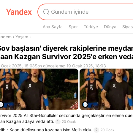
Ana Sayfa
Spor
Türkiye
Dünya
Siyas
radasın
ündem
›
Yaşam
›
Şov başlasın' diyerek rakiplerine meyd
aan Kazgan Survivor 2025'e erken veda
 Ocak 2025, 18:03
Son güncelleme: 19 Ocak 2025, 18:03
rvivor 2025 All Star-Gönüllüler sezonunda gerçekleştirilen eleme dü
an Kazgan adaya veda etti.
1
20 Ocak
lih - Kaan düellosunda kazanan isim Melih oldu.
2
20 Ocak