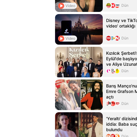
Dün
Video
Disney ve TikTo
video' ortaklığı
Dün
Video
Kızılcık Şerbeti
Eylül'de başlıy
ve Aliye Uzunat
Dün
Barış Manço'nun
Emre Grafson 
açtı
Dün
'Yeraltı' dizisi
iddia: Baba su
bulundu
Dün