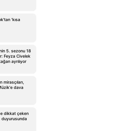
k'tan 'kısa
'nin 5. sezonu 18
or: Feyza Civelek
ağan ayrılıyor
 mirasçıları,
Müzik'e dava
nde dikkat çeken
ç duyurusunda