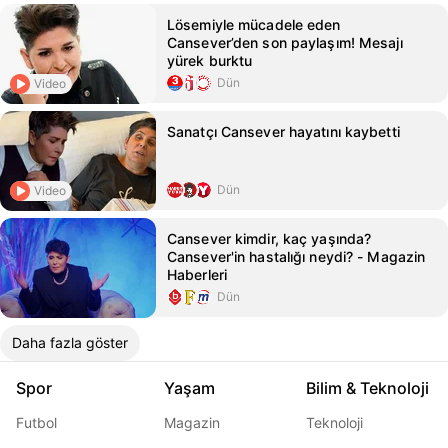
Lösemiyle mücadele eden
Cansever’den son paylaşım! Mesajı
yürek burktu
Dün
Video
Sanatçı Cansever hayatını kaybetti
Dün
Video
Cansever kimdir, kaç yaşında?
Cansever'in hastalığı neydi? - Magazin
Haberleri
Dün
Daha fazla göster
Spor
Yaşam
Bilim & Teknoloji
Futbol
Magazin
Teknoloji