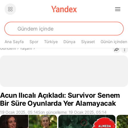
Ana Sayfa
Spor
Türkiye
Dünya
Siyaset
Günün içinden
Buradasın
Gündem
›
Yaşam
›
Acun Ilıcalı Açıkladı: Survivor Senem
Bir Süre Oyunlarda Yer Alamayacak
19 Ocak 2025, 05:14
Son güncelleme: 19 Ocak 2025, 05:14