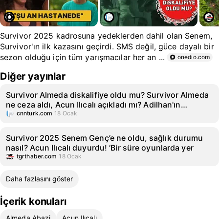
Survivor 2025 kadrosuna yedeklerden dahil olan Senem,
Survivor'ın ilk kazasını geçirdi. SMS değil, güce dayalı bir
sezon olduğu için tüm yarışmacılar her an ...
onedio.com
Diğer yayınlar
Survivor Almeda diskalifiye oldu mu? Survivor Almeda
ne ceza aldı, Acun Ilıcalı açıkladı mı? Adilhan'ın
boğazına yapıştı!
cnnturk.com
18 Ocak
Survivor 2025 Senem Genç’e ne oldu, sağlık durumu
nasıl? Acun Ilıcalı duyurdu! ‘Bir süre oyunlarda yer
tgrthaber.com
18 Ocak
Daha fazlasını göster
İçerik konuları
Almeda Abazi
Acun Ilıcalı