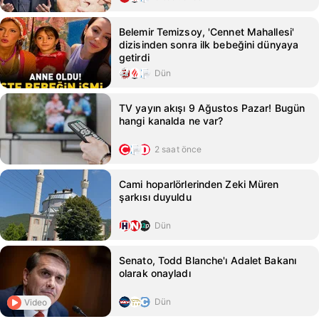
Belemir Temizsoy, 'Cennet Mahallesi'
dizisinden sonra ilk bebeğini dünyaya
getirdi
Dün
TV yayın akışı 9 Ağustos Pazar! Bugün
hangi kanalda ne var?
2 saat önce
Cami hoparlörlerinden Zeki Müren
şarkısı duyuldu
Dün
Senato, Todd Blanche'ı Adalet Bakanı
olarak onayladı
Dün
Video