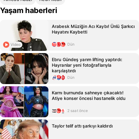
Yaşam haberleri
Arabesk Müziğin Acı Kaybı! Ünlü Şarkıcı
Hayatını Kaybetti
Dün
Video
Ebru Gündeş yarım lifting yaptırdı:
Hayranlar yeni fotoğraflarıyla
karşılaştırdı
Dün
Karnı burnunda sahneye çıkacaktı!
Atiye konser öncesi hastanelik oldu
2 saat önce
Taylor telif attı şarkıyı kaldırdı