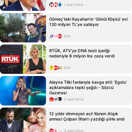
1 saat önce
Gömeç'teki Kayahan'ın 'Gönül Köşkü' evi
130 milyon TL'ye satılıyor
Dün
RTÜK, ATV'ye DNA testi içeriği
nedeniyle 8 milyon lira ceza verdi
Dün
Aleyna Tilki fanlarıyla kavga etti: 'Egolu'
açıklamalara tepki yağdı - Sözcü
Gazetesi
3 saat önce
12 yıldır dinmeyen acı! Kerem Alışık
annesi Çolpan İlhan'ı yazdığı şiirle andı
3 saat önce