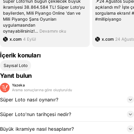
Süper Loto'nun bugün çekilecek büyük
📌24 Ağustos Süper
ikramiyesi 38.864.584 TL! Süper Loto'yu
açıklandı mı? İşte çe
bayilerden, Milli Piyango Online 'dan ve
sorgulama ekranı! 
Milli Piyango Şans Oyunları
#millipiyango
uygulamasından
oynayabilirsiniz!
…
Devamını oku
x.com
4 Eylül
x.com
24 Ağust
İçerik konuları
Sayısal Loto
Yanıt bulun
Yazeka
Arama sonuçlarına göre oluşturuldu
Süper Loto nasıl oynanır?
Süper Loto'nun tarihçesi nedir?
Büyük ikramiye nasıl hesaplanır?