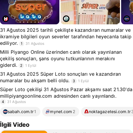
31 Ağustos 2025 tarihli çekilişte kazandıran numaralar ve
ikramiye bilgileri oyun severler tarafından heyecanla takip
ediliyor.
1
31 Ağustos
Milli Piyango Online üzerinden canlı olarak yayınlanan
çekiliş sonuçları, şans oyunu tutkunlarının merakını
giderdi.
2
1 Eylül
31 Ağustos 2025 Süper Loto sonuçları ve kazandıran
numaralar bu akşam belli oldu.
3
1 Eylül
Süper Loto çekilişi 31 Ağustos Pazar akşamı saat 21.30'da
millipiyangoonline.com adresinden canlı yayınlandı.
4
31 Ağustos
sabah.com.tr
1
mynet.com
2
noktagazetesi.com.tr
İlgili Video