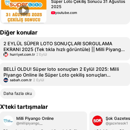
Süper Loto Çekiliş Sonucu 31 Ağustos
2025
youtube.com
Diğer konular
2 EYLÜL SÜPER LOTO SONUÇLARI SORGULAMA
EKRANI 2025 (Tek tıkla hızlı görüntüle) || Milli Piyango
Online ile Süper Loto çekiliş sonuçları belli oldu: 38
hurriyet.com.tr
2 Eylül
milyon TL ikramiye devretti! İşte kazanan numaralar...
BELLİ OLDU! Süper loto sonuçları 2 Eylül 2025: Milli
Piyango Online ile Süper Loto çekiliş sonuçları
sorgulama ekranı
sabah.com.tr
2 Eylül
Daha fazla oku
X'teki tartışmalar
Milli Piyango Online
Şok Gazetes
@millipiyango__
@gazetesok1