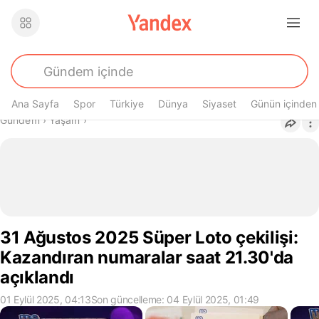
Ana Sayfa
Spor
Türkiye
Dünya
Siyaset
Günün içinden
Buradasın
Gündem
›
Yaşam
›
31 Ağustos 2025 Süper Loto çekilişi:
Kazandıran numaralar saat 21.30'da
açıklandı
01 Eylül 2025, 04:13
Son güncelleme: 04 Eylül 2025, 01:49