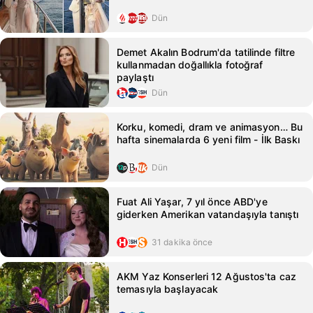
Dün
Demet Akalın Bodrum'da tatilinde filtre
kullanmadan doğallıkla fotoğraf
paylaştı
Dün
Korku, komedi, dram ve animasyon… Bu
hafta sinemalarda 6 yeni film - İlk Baskı
Dün
Fuat Ali Yaşar, 7 yıl önce ABD'ye
giderken Amerikan vatandaşıyla tanıştı
31 dakika önce
AKM Yaz Konserleri 12 Ağustos'ta caz
temasıyla başlayacak