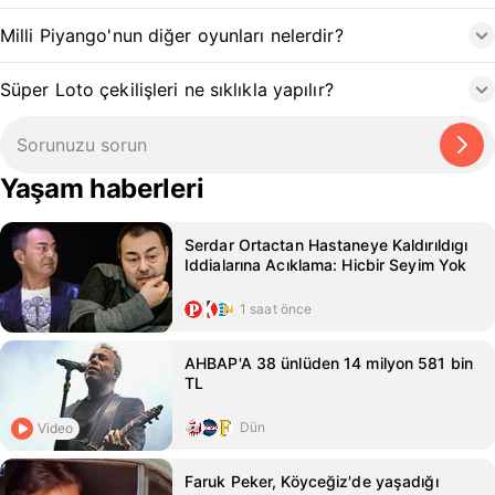
Milli Piyango'nun diğer oyunları nelerdir?
Süper Loto çekilişleri ne sıklıkla yapılır?
Yaşam haberleri
Serdar Ortactan Hastaneye Kaldırıldıgı
Iddialarına Acıklama: Hicbir Seyim Yok
1 saat önce
AHBAP'A 38 ünlüden 14 milyon 581 bin
TL
Dün
Video
Faruk Peker, Köyceğiz'de yaşadığı