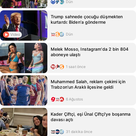
Dün
Trump sahnede çocuğu düşmekten
kurtardı: Biden'a gönderme
Dün
Video
Melek Mosso, Instagram'da 2 bin 804
aboneye ulaştı
1 saat önce
Muhammed Salah, reklam çekimi için
Trabzon'un Araklı ilçesine geldi
6 Ağustos
Kader Çiftçi, eşi Ünal Çiftçi'ye boşanma
davası açtı
31 dakika önce