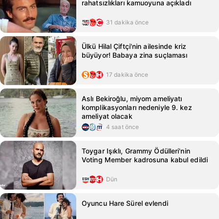
rahatsızlıkları kamuoyuna açıkladı
31 dakika önce
Ülkü Hilal Çiftçi'nin ailesinde kriz
büyüyor! Babaya zina suçlaması
17 dakika önce
Aslı Bekiroğlu, miyom ameliyatı
komplikasyonları nedeniyle 9. kez
ameliyat olacak
4 saat önce
Toygar Işıklı, Grammy Ödülleri'nin
Voting Member kadrosuna kabul edildi
Dün
Oyuncu Hare Sürel evlendi