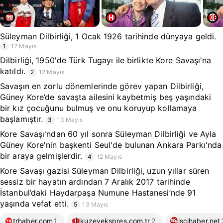
Süleyman Dilbirliği, 1 Ocak 1926 tarihinde dünyaya geldi.
1
12 Mayıs
Dilbirliği, 1950'de Türk Tugayı ile birlikte Kore Savaşı'na
katıldı.
2
12 Mayıs
Savaşın en zorlu dönemlerinde görev yapan Dilbirliği,
Güney Kore’de savaşta ailesini kaybetmiş beş yaşındaki
bir kız çocuğunu bulmuş ve onu koruyup kollamaya
başlamıştır.
3
13 Mayıs
Kore Savaşı'ndan 60 yıl sonra Süleyman Dilbirliği ve Ayla
Güney Kore'nin başkenti Seul'de bulunan Ankara Parkı'nda
bir araya gelmişlerdir.
4
12 Mayıs
Kore Savaşı gazisi Süleyman Dilbirliği, uzun yıllar süren
sessiz bir hayatın ardından 7 Aralık 2017 tarihinde
İstanbul’daki Haydarpaşa Numune Hastanesi’nde 91
yaşında vefat etti.
5
13 Mayıs
trhaber.com
1
kuzeyekspres.com.tr
2
iscihaber.net