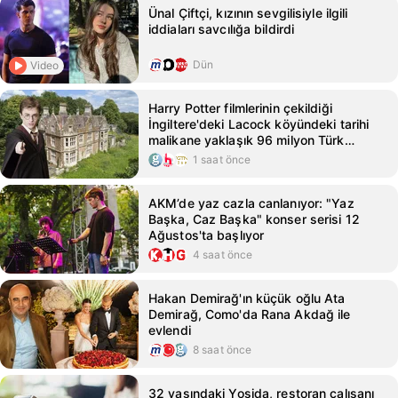
Ünal Çiftçi, kızının sevgilisiyle ilgili
iddiaları savcılığa bildirdi
Dün
Video
Harry Potter filmlerinin çekildiği
İngiltere'deki Lacock köyündeki tarihi
malikane yaklaşık 96 milyon Türk
Lirasına satışa çıktı
1 saat önce
AKM’de yaz cazla canlanıyor: "Yaz
Başka, Caz Başka" konser serisi 12
Ağustos'ta başlıyor
4 saat önce
Hakan Demirağ'ın küçük oğlu Ata
Demirağ, Como'da Rana Akdağ ile
evlendi
8 saat önce
32 yaşındaki Yoşida, restoran çalışanı