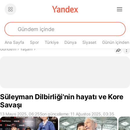
Ana Sayfa
Spor
Türkiye
Dünya
Siyaset
Günün içinden
Buradasın
Gündem
›
Yaşam
›
Süleyman Dilbirliği'nin hayatı ve Kore
Savaşı
13 Mayıs 2025, 06:25
Son güncelleme: 11 Ağustos 2025, 03:35