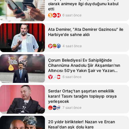
olarak animeye ilgi duyduğunu kabul
etti
6 saat önce
Ata Demirer, "Ata Demirer Gazinosu" ile
Harbiye'de sahne aldı
4 saat önce
Çorum Belediyesi Ev Sahipliğinde
Cihannüma Anadolu Şiir Akşamları'nın
Altıncısı 50'ye Yakın Şair ve Yazarı
Buluşturacak
6 saat önce
Serdar Ortaç'tan şaşırtan emeklilik
kararı! Tasını tarağını toplayıp oraya
yerleşecek
7 saat önce
20 yıldır birlikteler! Nazan ve Ercan
Kesal'dan aşk dolu kare