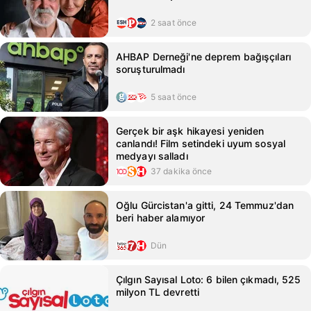
2 saat önce
AHBAP Derneği'ne deprem bağışçıları
soruşturulmadı
5 saat önce
Gerçek bir aşk hikayesi yeniden
canlandı! Film setindeki uyum sosyal
medyayı salladı
37 dakika önce
Oğlu Gürcistan'a gitti, 24 Temmuz'dan
beri haber alamıyor
Dün
Çılgın Sayısal Loto: 6 bilen çıkmadı, 525
milyon TL devretti