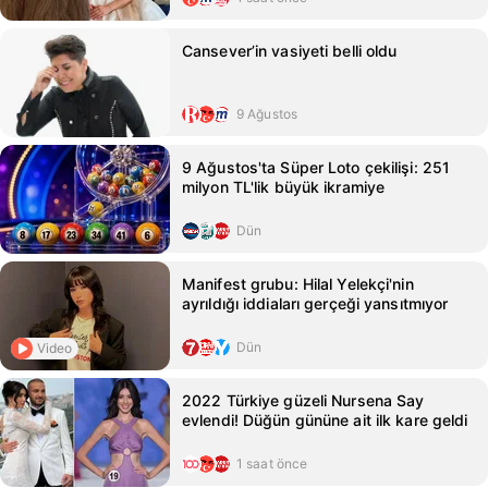
Cansever’in vasiyeti belli oldu
9 Ağustos
9 Ağustos'ta Süper Loto çekilişi: 251
milyon TL'lik büyük ikramiye
Dün
Manifest grubu: Hilal Yelekçi'nin
ayrıldığı iddiaları gerçeği yansıtmıyor
Dün
Video
2022 Türkiye güzeli Nursena Say
evlendi! Düğün gününe ait ilk kare geldi
1 saat önce