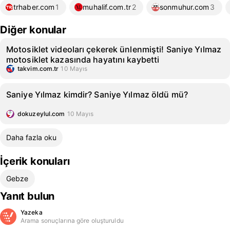
trhaber.com
1
muhalif.com.tr
2
sonmuhur.com
3
Diğer konular
Motosiklet videoları çekerek ünlenmişti! Saniye Yılmaz
motosiklet kazasında hayatını kaybetti
takvim.com.tr
10 Mayıs
Saniye Yılmaz kimdir? Saniye Yılmaz öldü mü?
dokuzeylul.com
10 Mayıs
Daha fazla oku
İçerik konuları
Gebze
Yanıt bulun
Yazeka
Arama sonuçlarına göre oluşturuldu