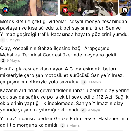
Motosiklet ile çektiği videoları sosyal medya hesabından
paylaşan ve kısa sürede takipçi sayısını artıran Saniye
Yılmaz geçirdiği trafik kazasında hayata gözlerini yumdu.
1
9 Mayıs
Olay, Kocaeli'nin Gebze ilçesine bağlı Arapçeşme
Mahallesi Terminal Caddesi üzerinde meydana geldi.
2
9 Mayıs
Henüz plakası açıklanmayan A.Ç idaresindeki beton
mikseriyle çarpışan motosiklet sürücüsü Saniye Yılmaz,
çarpışmanın etkisiyle yola savruldu.
3
9 Mayıs
Kazanın ardından çevredekilerin ihbarı üzerine olay yerine
çok sayıda sağlık ve polis ekibi sevk edildi.112 Acil Sağlık
ekiplerinin yaptığı ilk incelemede, Saniye Yılmaz’ın olay
yerinde yaşamını yitirdiği belirlendi.
4
9 Mayıs
Yılmaz'ın cansız bedeni Gebze Fatih Devlet Hastanesi'nin
adli tıp morguna kaldırıldı.
5
9 Mayıs