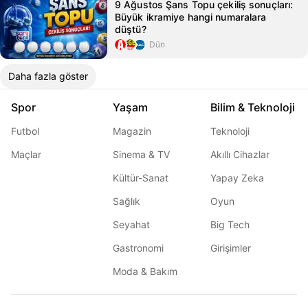
9 Ağustos Şans Topu çekiliş sonuçları:
Büyük ikramiye hangi numaralara
düştü?
Dün
Daha fazla göster
Spor
Yaşam
Bilim & Teknoloji
Futbol
Magazin
Teknoloji
Maçlar
Sinema & TV
Akıllı Cihazlar
Kültür-Sanat
Yapay Zeka
Sağlık
Oyun
Seyahat
Big Tech
Gastronomi
Girişimler
Moda & Bakım