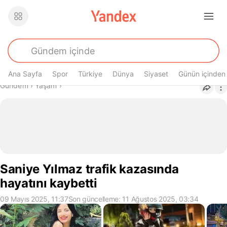
Ana Sayfa
Spor
Türkiye
Dünya
Siyaset
Günün içinden
Buradasın
Gündem
›
Yaşam
›
Saniye Yılmaz trafik kazasında
hayatını kaybetti
09 Mayıs 2025, 11:37
Son güncelleme: 11 Ağustos 2025, 03:34