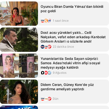
Oyuncu Biran Damla Yılmaz'dan bikinili
poz geldi
1 saat önce
Dost acısı yürekleri yaktı... Celil
Nalçakan, vefat eden arkadaşı Kanbolat
Görkem Arslan’ı o sözlerle andı!
22 dakika önce
Yunanistan'da Seda Sayan sürprizi:
Samos Adası'ndaki vitrin afişi sosyal
medyayı ayağa kaldırdı
9 Ağustos
Didem Ceran, Güney Kore'de yüz
gerdirme ameliyatı yaptırdı
Dün