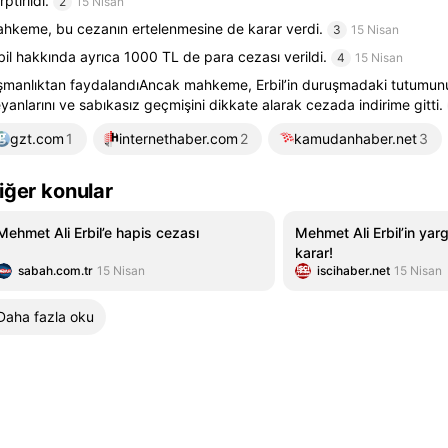
rptırıldı.
2
15 Nisan
hkeme, bu cezanın ertelenmesine de karar verdi.
3
15 Nisan
bil hakkında ayrıca 1000 TL de para cezası verildi.
4
15 Nisan
şmanlıktan faydalandıAncak mahkeme, Erbil’in duruşmadaki tutumunu
yanlarını ve sabıkasız geçmişini dikkate alarak cezada indirime gitti.
gzt.com
1
internethaber.com
2
kamudanhaber.net
3
iğer konular
Mehmet Ali Erbil’e hapis cezası
Mehmet Ali Erbil’in yar
karar!
sabah.com.tr
15 Nisan
iscihaber.net
15 Nisan
Daha fazla oku