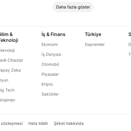
Daha fazla göster
Bilim &
İş & Finans
Türkiye
S
Teknoloji
Ekonomi
Depremler
D
eknoloji
İş Dünyası
T
kıllı Cihazlar
Otomobil
Yapay Zeka
Piyasalar
Oyun
Kripto
Big Tech
Sektörler
irişimler
ı sözleşmesi
Hata bildir
Şirket hakkında