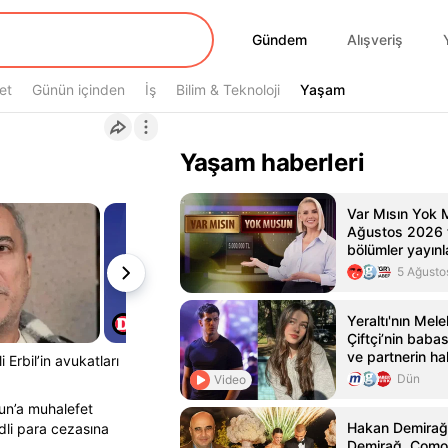
Gündem
Gündem
Alışveriş
et
Günün içinden
İş
Bilim & Teknoloji
Yaşam
Yaşam
Yaşam haberleri
Var Mısın Yok 
Ağustos 2026 t
bölümler yayı
5 Ağusto
Yeraltı'nın Melek
Çiftçi’nin babas
ve partnerin h
rbil’in avukatları
duyurusunda b
Dün
Video
büyük isimle aş
nun’a muhalefet
Magazin Haberl
Hakan Demirağ'
dli para cezasına
Demirağ, Como