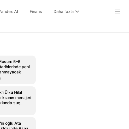
Yandex AI
Finans
Daha fazla
Musun: 5–6
arihlerinde yeni
nlanmayacak
s
'i Ülkü Hilal
ı kızının menajeri
akkında suç
ulundu! 10 yaş
k yaşıyor -
eri
ın oğlu Ata
 Gölü'nde Rana