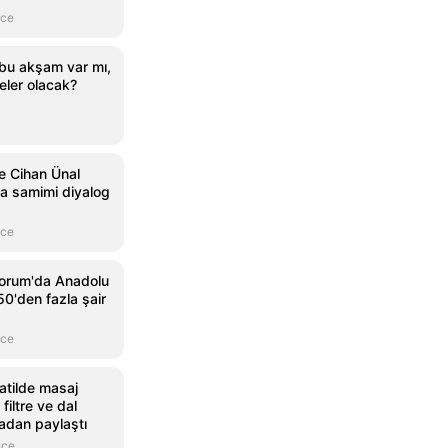
nce
bu akşam var mı,
eler olacak?
e Cihan Ünal
a samimi diyalog
nce
Çorum'da Anadolu
50'den fazla şair
nce
atilde masaj
 filtre ve dal
adan paylaştı
nce