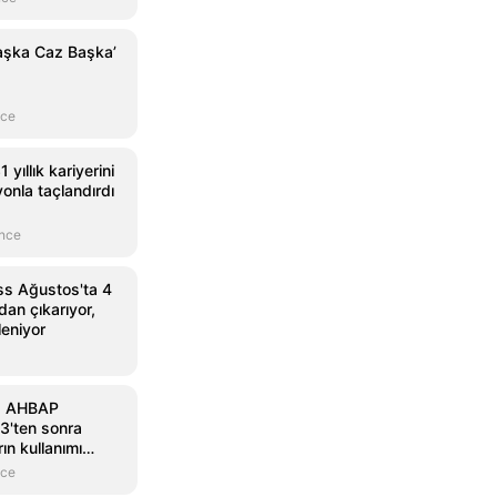
aşka Caz Başka’
nce
 yıllık kariyerini
onla taçlandırdı
önce
s Ağustos'ta 4
an çıkarıyor,
leniyor
: AHBAP
3'ten sonra
ın kullanımı
nce