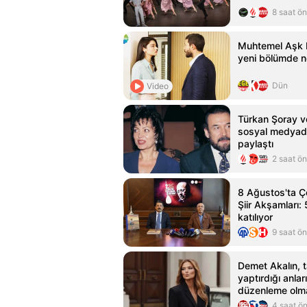
8 saat ö
Muhtemel Aşk 
yeni bölümde n
Dün
Video
Türkan Şoray v
sosyal medyad
paylaştı
2 saat ö
8 Ağustos'ta 
Şiir Akşamları: 
katılıyor
9 saat ö
Demet Akalın, t
yaptırdığı anları
düzenleme olm
4 saat ö