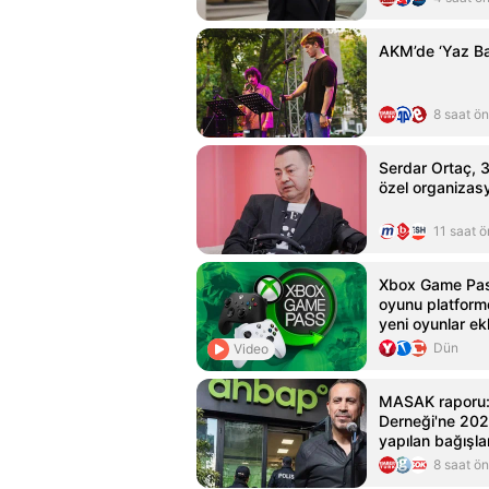
AKM’de ‘Yaz B
8 saat ö
Serdar Ortaç, 31
özel organizasy
11 saat 
Xbox Game Pas
oyunu platformd
yeni oyunlar ek
Dün
Video
MASAK raporu
Derneği'ne 202
yapılan bağışlar
inceleniyor
8 saat ö