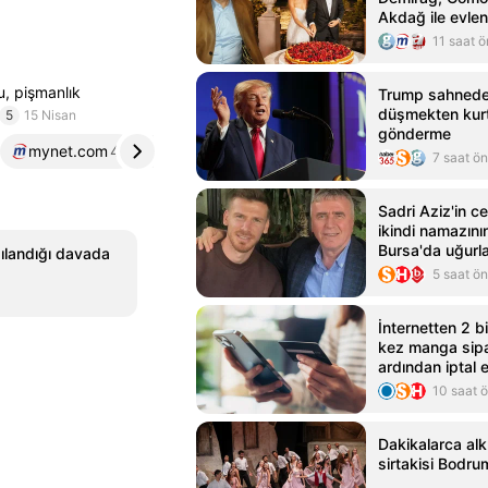
Akdağ ile evlen
11 saat 
, pişmanlık
Trump sahned
düşmekten kurt
5
15 Nisan
gönderme
mynet.com
4
yenisafak.com
5
7 saat ö
Sadri Aziz'in 
ikindi namazını
Bursa'da uğurl
gılandığı davada
5 saat ö
İnternetten 2 b
kez manga sipa
ardından iptal
tutuklandı
10 saat 
Dakikalarca alk
sirtakisi Bodru