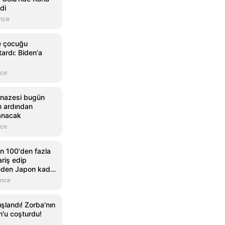
di
önce
e çocuğu
ardı: Biden'a
nce
cenazesi bugün
n ardından
anacak
nce
in 100'den fazla
riş edip
 eden Japon kadın
önce
ışlandı! Zorba'nın
m'u coşturdu!