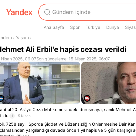
Ana Sayfa
Spor
Türkiye
Dünya
Siyas
radasın
ündem
›
Yaşam
›
ehmet Ali Erbil'e hapis cezası verildi
 Nisan 2025, 06:07
Son güncelleme: 15 Nisan 2025, 06:07
tanbul 20. Asliye Ceza Mahkemesi'ndeki duruşmaya, sanık Mehmet Ali E
tıldı.
1
15 Nisan
bil, 7258 sayılı Sporda Şiddet ve Düzensizliğin Önlenmesine Dair Ka
çlamasından yargılandığı davada önce 1 yıl hapis ve 5 gün karşılığı a