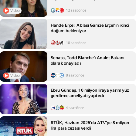
12 saat önce
Video
Hande Erçel: Ablası Gamze Erçel'in ikinci
doğum bekleniyor
10 saat önce
Senato, Todd Blanche'ı Adalet Bakanı
olarak onayladı
8 saat önce
Video
Ebru Gündeş, 10 milyon liraya yarım yüz
gerdirme ameliyatı yaptırdı
4 saat önce
RTÜK, Haziran 2026'da ATV'ye 8 milyon
lira para cezası verdi