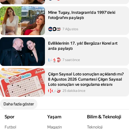
Mine Tugay, Instagram'da 1997'deki
fotoğrafını paylaştı
7 Ağustos
Evliliklerinin 17. yılı! Bergüzar Korel art
arda paylaştı
7 saat önce
Çılgın Sayısal Loto sonuçları açıklandı mı?
8 Ağustos 2026 Cumartesi Çılgın Sayısal
Loto sonuçları ve sorgulama ekranı
25 dakika önce
Daha fazla göster
Spor
Yaşam
Bilim & Teknoloji
Futbol
Magazin
Teknoloji