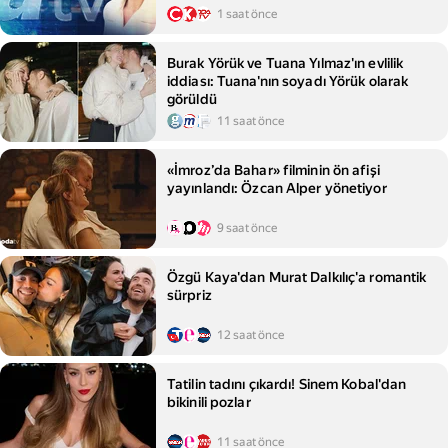
1 saat önce
Burak Yörük ve Tuana Yılmaz'ın evlilik
iddiası: Tuana'nın soyadı Yörük olarak
görüldü
11 saat önce
«İmroz’da Bahar» filminin ön afişi
yayınlandı: Özcan Alper yönetiyor
9 saat önce
Özgü Kaya'dan Murat Dalkılıç'a romantik
sürpriz
12 saat önce
Tatilin tadını çıkardı! Sinem Kobal'dan
bikinili pozlar
11 saat önce