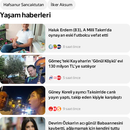
Hafsanur Sancaktutan
İlker Aksum
Yaşam haberleri
Haluk Erdem (83), A Milli Takım'da
oynayan eski futbolcu vefat etti
8 saat önce
Gömeç'teki Kayahan'ın 'Gönül Köşkü' evi
130 milyon TL'ye satılıyor
5 saat önce
Güney Koreli yayıncı Taksim'de canlı
yayın yaptı, takip eden kişiyle karşılaştı
9 saat önce
Devrim Özkan'ın acı günü! Babaannesini
kaybetti, ağlamamak için kendini tuttu