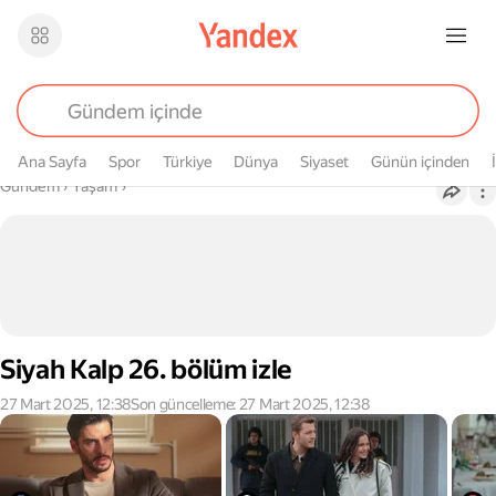
Ana Sayfa
Spor
Türkiye
Dünya
Siyaset
Günün içinden
Buradasın
Gündem
›
Yaşam
›
Siyah Kalp 26. bölüm izle
27 Mart 2025, 12:38
Son güncelleme: 27 Mart 2025, 12:38