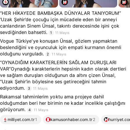
“HER HİKAYEDE BAMBAŞKA DÜNYALAR TANIYORUM”
‘Uzak Şehir’de çocuğu için mücadele eden bir anneyi
canlandıran Sinem Ünsal, takıntı derecesinde işini çok
sevdiğinden bahsetti.
1
11 Mayıs
Vogue Türkiye'ye konuşan Ünsal, gözlem yapmaktan
beslendiğini ve oyunculuk için empati kurmanın önemli
olduğunu vurguladı.
2
11 Mayıs
“OYNADIĞIM KARAKTERLERİN SAĞLAM DURUŞLARI
VAR”Oynadığı karakterlerin hepsinin kadın olarak dertleri
ve sağlam duruşları olduğunun da altını çizen Ünsal,
“Uzak Şehir’in böylesine ses getireceğini tahmin
ediyordum.
3
11 Mayıs
Rakamsal tahminlerim yoktu ama projeye dahil
olduğumdan beri her birimin ne kadar incelikle çalıştığını
görüyorum.
4
11 Mayıs
milliyet.com.tr
1
kamusonhaber.com.tr
2
hurriyet.co