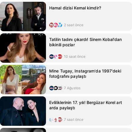
Hamal dizisi Kemal kimdir?
2 saat önce
Tatilin tadını çıkardı! Sinem Kobal'dan
bikinili pozlar
10 saat önce
Mine Tugay, Instagram'da 1997'deki
fotoğrafını paylaştı
7 Ağustos
Evliliklerinin 17. yılı! Bergüzar Korel art
arda paylaştı
7 saat önce