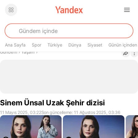
Ana Sayfa
Spor
Türkiye
Dünya
Siyaset
Günün içinden
Buradasın
Gündem
›
Yaşam
›
Sinem Ünsal Uzak Şehir dizisi
11 Mayıs 2025, 03:22
Son güncelleme: 11 Ağustos 2025, 03:36