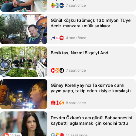
7 saat önce
Gönül Köşkü (Gömeç): 130 milyon TL'ye
deniz manzaralı mülk satılıyor
4 saat önce
Beşiktaş, Nazmi Bilge'yi Andı
7 saat önce
Güney Koreli yayıncı Taksim'de canlı
yayın yaptı, takip eden kişiyle karşılaştı
8 saat önce
Devrim Özkan'ın acı günü! Babaannesini
kaybetti, ağlamamak için kendini tuttu
11 saat önce
Video