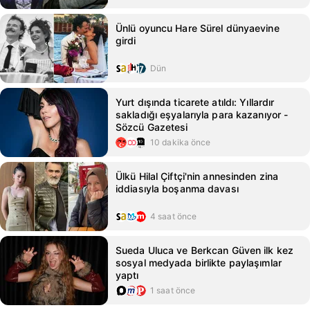
Ünlü oyuncu Hare Sürel dünyaevine
girdi
Dün
Yurt dışında ticarete atıldı: Yıllardır
sakladığı eşyalarıyla para kazanıyor -
Sözcü Gazetesi
10 dakika önce
Ülkü Hilal Çiftçi'nin annesinden zina
iddiasıyla boşanma davası
4 saat önce
Sueda Uluca ve Berkcan Güven ilk kez
sosyal medyada birlikte paylaşımlar
yaptı
1 saat önce