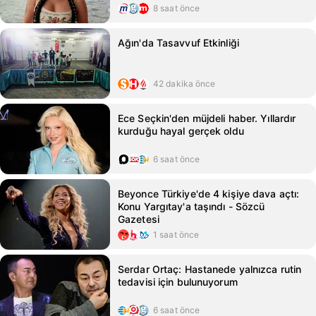
8 saat önce
Ağın'da Tasavvuf Etkinliği
42 dakika önce
Ece Seçkin'den müjdeli haber. Yıllardır
kurduğu hayal gerçek oldu
6 saat önce
Beyonce Türkiye'de 4 kişiye dava açtı:
Konu Yargıtay'a taşındı - Sözcü
Gazetesi
1 saat önce
Serdar Ortaç: Hastanede yalnızca rutin
tedavisi için bulunuyorum
6 saat önce