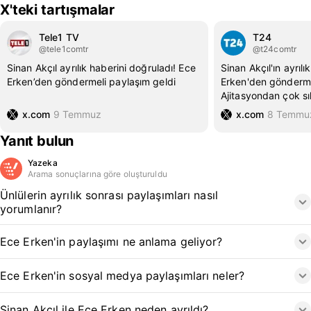
X'teki tartışmalar
Tele1 TV
T24
@tele1comtr
@t24comtr
Sinan Akçıl ayrılık haberini doğruladı! Ece
Sinan Akçıl'ın ayrıl
Erken’den göndermeli paylaşım geldi
Erken'den gönderme
Ajitasyondan çok sı
x.com
9 Temmuz
x.com
8 Temmu
Yanıt bulun
Yazeka
Arama sonuçlarına göre oluşturuldu
Ünlülerin ayrılık sonrası paylaşımları nasıl
yorumlanır?
Ece Erken'in paylaşımı ne anlama geliyor?
Ece Erken'in sosyal medya paylaşımları neler?
Sinan Akçıl ile Ece Erken neden ayrıldı?