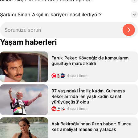
Şarkıcı Sinan Akçıl'ın kariyeri nasıl ilerliyor?
Yaşam haberleri
Faruk Peker: Köyceğiz'de komşularım
gürültüye maruz kaldı
4 saat önce
97 yaşındaki İngiliz kadın, Guinness
Rekorları'nda 'en yaşlı kadın kanat
yürüyüşçüsü' oldu
4 saat önce
Aslı Bekiroğlu'ndan üzen haber: 9'uncu
kez ameliyat masasına yatacak