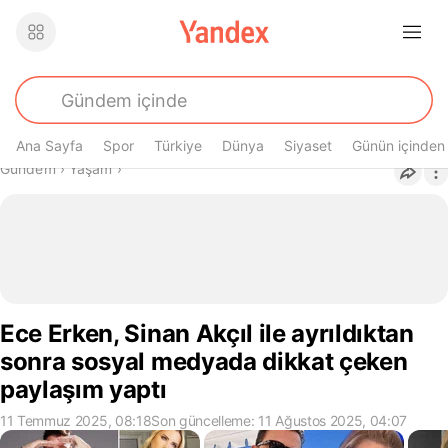
Ana Sayfa
Spor
Türkiye
Dünya
Siyaset
Günün içinden
Buradasın
Gündem
›
Yaşam
›
Ece Erken, Sinan Akçıl ile ayrıldıktan
sonra sosyal medyada dikkat çeken
paylaşım yaptı
11 Temmuz 2025, 08:18
Son güncelleme: 11 Ağustos 2025, 04:07