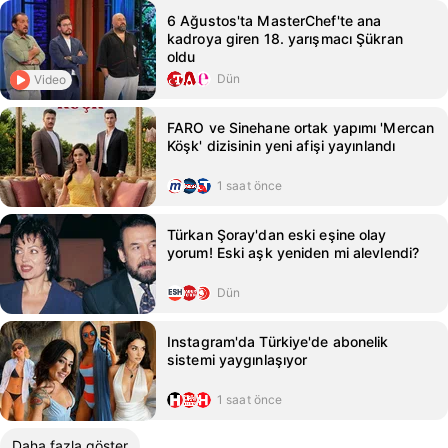
6 Ağustos'ta MasterChef'te ana
kadroya giren 18. yarışmacı Şükran
oldu
Dün
Video
FARO ve Sinehane ortak yapımı 'Mercan
Köşk' dizisinin yeni afişi yayınlandı
1 saat önce
Türkan Şoray'dan eski eşine olay
yorum! Eski aşk yeniden mi alevlendi?
Dün
Instagram'da Türkiye'de abonelik
sistemi yaygınlaşıyor
1 saat önce
Daha fazla göster