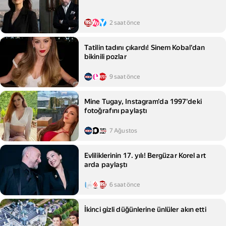
2 saat önce
Tatilin tadını çıkardı! Sinem Kobal'dan
bikinili pozlar
9 saat önce
Mine Tugay, Instagram'da 1997'deki
fotoğrafını paylaştı
7 Ağustos
Evliliklerinin 17. yılı! Bergüzar Korel art
arda paylaştı
6 saat önce
İkinci gizli düğünlerine ünlüler akın etti