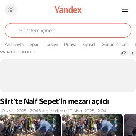
Ana Sayfa
Spor
Türkiye
Dünya
Siyaset
Günün içinden
Buradasın
Gündem
›
Yaşam
›
Siirt'te Naif Sepet'in mezarı açıldı
10 Nisan 2025, 12:04
Son güncelleme: 10 Nisan 2025, 12:04