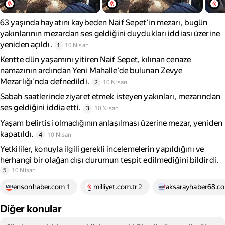
63 yaşında hayatını kaybeden Naif Sepet’in mezarı, bugün
yakınlarının mezardan ses geldiğini duydukları iddiası üzerine
yeniden açıldı.
1
10 Nisan
Kentte dün yaşamını yitiren Naif Sepet, kılınan cenaze
namazının ardından Yeni Mahalle’de bulunan Zevye
Mezarlığı’nda defnedildi.
2
10 Nisan
Sabah saatlerinde ziyaret etmek isteyen yakınları, mezarından
ses geldiğini iddia etti.
3
10 Nisan
Yaşam belirtisi olmadığının anlaşılması üzerine mezar, yeniden
kapatıldı.
4
10 Nisan
Yetkililer, konuyla ilgili gerekli incelemelerin yapıldığını ve
herhangi bir olağan dışı durumun tespit edilmediğini bildirdi.
5
10 Nisan
ensonhaber.com
1
milliyet.com.tr
2
aksarayhaber68.c
Diğer konular