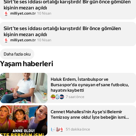
Siirt’te ses iddası ortalığı karıştırdı! Bir gün önce gömülen
kişinin mezarı açıldı
milliyet.com.tr
10 Nisan
Siirt’te ses iddası ortalığı karıştırdı! Bir önce gömülen
kişinin mezarı açıldı
milliyet.com.tr
10 Nisan
Daha fazla oku
Yaşam haberleri
Haluk Erdem, İstanbulspor ve
Bursaspor'da oynayan efsane futbolcu,
hayatını kaybetti
7 saat önce
Cennet Mahallesi'nin Ayşe'si Belemir
Temizsoy anne oldu! İşte bebeğin ismi...
51 dakika önce