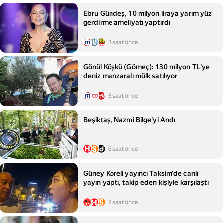
Ebru Gündeş, 10 milyon liraya yarım yüz
gerdirme ameliyatı yaptırdı
3 saat önce
Gönül Köşkü (Gömeç): 130 milyon TL'ye
deniz manzaralı mülk satılıyor
3 saat önce
Beşiktaş, Nazmi Bilge'yi Andı
6 saat önce
Güney Koreli yayıncı Taksim'de canlı
yayın yaptı, takip eden kişiyle karşılaştı
7 saat önce