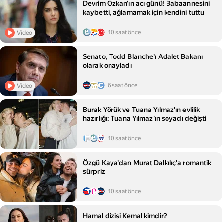
Devrim Özkan'ın acı günü! Babaannesini
kaybetti, ağlamamak için kendini tuttu
10 saat önce
Video
Senato, Todd Blanche'ı Adalet Bakanı
olarak onayladı
6 saat önce
Video
Burak Yörük ve Tuana Yılmaz'ın evlilik
hazırlığı: Tuana Yılmaz'ın soyadı değişti
10 saat önce
Özgü Kaya'dan Murat Dalkılıç'a romantik
sürpriz
10 saat önce
Hamal dizisi Kemal kimdir?