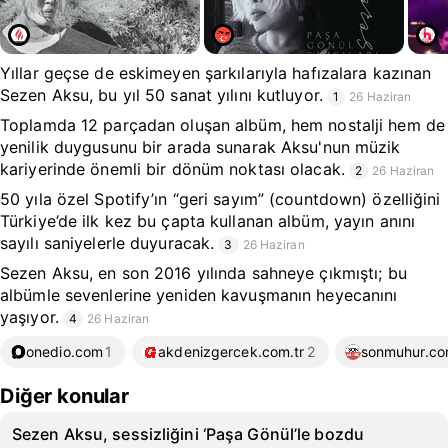
Yıllar geçse de eskimeyen şarkılarıyla hafızalara kazınan
Sezen Aksu, bu yıl 50 sanat yılını kutluyor.
1
26 Haziran
Toplamda 12 parçadan oluşan albüm, hem nostalji hem de
yenilik duygusunu bir arada sunarak Aksu'nun müzik
kariyerinde önemli bir dönüm noktası olacak.
2
26 Haziran
50 yıla özel Spotify’ın “geri sayım” (countdown) özelliğini
Türkiye’de ilk kez bu çapta kullanan albüm, yayın anını
sayılı saniyelerle duyuracak.
3
26 Haziran
Sezen Aksu, en son 2016 yılında sahneye çıkmıştı; bu
albümle sevenlerine yeniden kavuşmanın heyecanını
yaşıyor.
4
26 Haziran
onedio.com
1
akdenizgercek.com.tr
2
sonmuhur.c
Diğer konular
Sezen Aksu, sessizliğini ‘Paşa Gönül’le bozdu