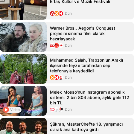
Ertaş Kültür ve Müzik Festivali
Dün
Warner Bros., Aegon's Conquest
projesini sinema filmi olarak
hazırlayacak
Dün
Muhammed Salah, Trabzon'un Araklı
ilçesinde teyze tarafından cep
telefonuyla kaydedildi
Dün
Melek Mosso'nun Instagram abonelik
sistemi: 2 bin 804 abone, aylık gelir 112
bin TL
Dün
Video
Şükran, MasterChef'te 18. yarışmacı
olarak ana kadroya girdi