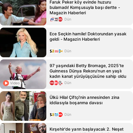
Faruk Peker köy evinde huzuru
bulamadı! Komşusuyla başı dertte -
Magazin Haberleri
Dün
Ece Seçkin hamile! Doktorundan yasak
geldi - Magazin Haberleri
Dün
97 yaşındaki Betty Bromage, 2025'te
Guinness Dünya Rekoru'nun en yaşlı
kadın kanat yürüyüşçüsüne sahip oldu
Dün
Video
Ülkü Hilal Çiftçi'nin annesinden zina
iddiasıyla boşanma davası
Dün
Kırşehir'de yarın başlayacak 2. Neşet