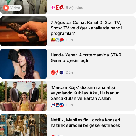
6 Ağustos
Video
7 Ağustos Cuma: Kanal D, Star TV,
Show TV ve diğer kanallarda hangi
programlar?
Dün
Hande Yener, Amsterdam'da STAR
Gene projesini açtı
Dün
'Mercan Köşk' dizisinin ana afişi
yayınlandı: Kubilay Aka, Hafsanur
Sancaktutan ve Bertan Asllani
Dün
Netflix, Manifest'in Londra konseri
hazırlık sürecini belgeselleştirecek