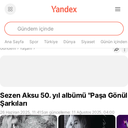
Ana Sayfa
Spor
Türkiye
Dünya
Siyaset
Günün içinden
Buradasın
Gündem
›
Yaşam
›
Sezen Aksu 50. yıl albümü "Paşa Gönül
Şarkıları
26 Haziran 2025, 11:41
Son güncelleme: 11 Ağustos 2025, 04:00