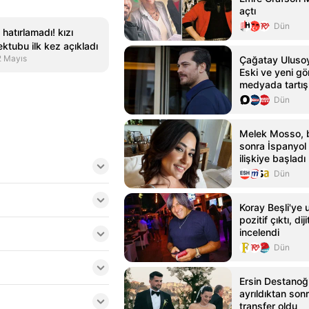
açtı
Dün
hatırlamadı! kızı
ktubu ilk kez açıkladı
2 Mayıs
Çağatay Ulusoy'
Eski ve yeni gö
medyada tartışı
Dün
Melek Mosso, 
sonra İspanyol 
ilişkiye başladı
Dün
Koray Beşli'ye 
pozitif çıktı, di
incelendi
Dün
Ersin Destanoğl
ayrıldıktan sonr
transfer oldu