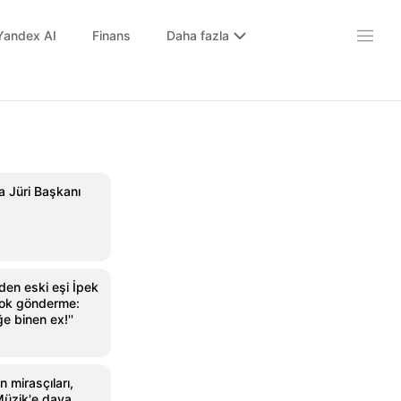
Yandex AI
Finans
Daha fazla
da Jüri Başkanı
den eski eşi İpek
 şok gönderme:
ğe binen ex!''
 mirasçıları,
Müzik'e dava