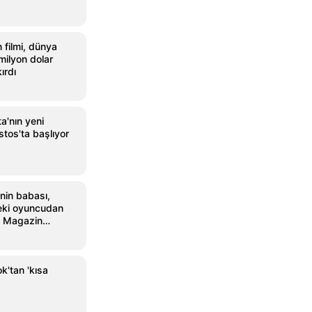
 filmi, dünya
milyon dolar
ırdı
a'nın yeni
tos'ta başlıyor
i’nin babası,
deki oyuncudan
 - Magazin
k'tan 'kısa