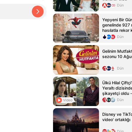
Dün
Yepyeni Bir Gün
genelinde 927 
hasılatla rekor k
Dün
Gelinim Mutfakt
sezonu 10 Ağus
Dün
Ülkü Hilal Çiftç
Yeraltı dizisin
şikayetçi oldu
Haberleri
Dün
Video
Disney ve TikTo
video' ortaklığı
Dün