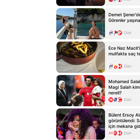
Demet Şener'den
Görenler yaşına
Dün
Ece Naz Macit'in
mutfakta saç te
Dün
Mohamed Salah'
Magi Salah kimd
nereli?
Dün
Bülent Ersoy Al
görüntülendi: 
için mekana gi
Dün