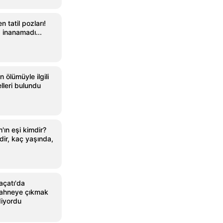
 tatil pozları!
 inanamadı...
 ölümüyle ilgili
lleri bulundu
ın eşi kimdir?
ir, kaç yaşında,
açatı'da
Sahneye çıkmak
diyordu