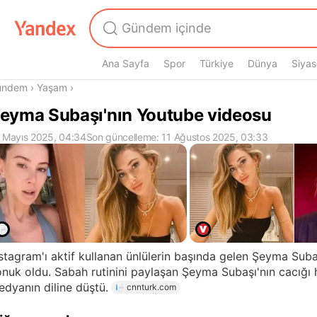
Ana Sayfa
Spor
Türkiye
Dünya
Siyas
radasın
ündem
›
Yaşam
›
eyma Subaşı'nın Youtube videosu
 Mayıs 2025, 04:34
Son güncelleme: 11 Ağustos 2025, 03:33
stagram'ı aktif kullanan ünlülerin başında gelen Şeyma Sub
nuk oldu. Sabah rutinini paylaşan Şeyma Subaşı'nın cacığı 
dyanın diline düştü.
cnnturk.com