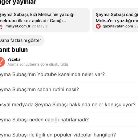
iğer yayınlar
Şeyma Subaşı, kızı Melisa'nın yazdığı
Şeyma Subaşı cacığı 
mektubu ilk kez açıkladı! Cacığı
Melisa'nın yazdığı me
milliyet.com.tr
22 Mayıs
gazetevatan.com
2
hatırlamaması olay oldu
Daha fazlasını göster
anıt bulun
Yazeka
Arama sonuçlarına göre oluşturuldu
yma Subaşı'nın Youtube kanalında neler var?
yma Subaşı'nın sabah rutini nasıl?
osyal medyada Şeyma Subaşı hakkında neler konuşuluyor?
yma Subaşı neden cacığı hatırlamadı?
yma Subaşı ile ilgili en popüler videolar hangileri?