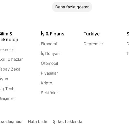
Daha fazla göster
Bilim &
İş & Finans
Türkiye
S
Teknoloji
Ekonomi
Depremler
D
eknoloji
İş Dünyası
T
kıllı Cihazlar
Otomobil
Yapay Zeka
Piyasalar
Oyun
Kripto
Big Tech
Sektörler
irişimler
ı sözleşmesi
Hata bildir
Şirket hakkında