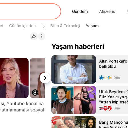
Gündem
Gündem
Alışveriş
et
Günün içinden
İş
Bilim & Teknoloji
Yaşam
Yaşam
Yaşam haberleri
Altın Portakal'
belli oldu
Dün
Ufuk Beydemir’
Filiz Yazıcı’ya
''Attan inip eşe
aşı, Youtube kanalına
Dün
hatırlamaması sosyal
Barış Manço'nun
Emre Grafson 