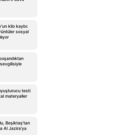
un kilo kaybı:
rüntüler sosyal
lıyor
boşandıktan
sevgilisiyle
uyuşturucu testi
jital materyaller
u, Beşiktaş'tan
a Al Jazira'ya