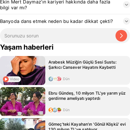
Ekin Mert Daymaz'ın kariyeri hakkında daha fazla
bilgi var mı?
Banyoda dans etmek neden bu kadar dikkat çekti?
Yaşam haberleri
Arabesk Müziğin Güçlü Sesi Sustu:
Şarkıcı Cansever Hayatını Kaybetti
Dün
Video
Ebru Gündeş, 10 milyon TL'ye yarım yüz
gerdirme ameliyatı yaptırdı
Dün
Gömeç'teki Kayahan'ın 'Gönül Köşkü' evi
130 milyon TL'ye satılıyor