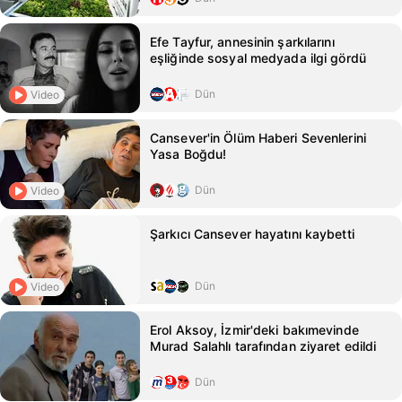
Efe Tayfur, annesinin şarkılarını
eşliğinde sosyal medyada ilgi gördü
Dün
Video
Cansever'in Ölüm Haberi Sevenlerini
Yasa Boğdu!
Dün
Video
Şarkıcı Cansever hayatını kaybetti
Dün
Video
Erol Aksoy, İzmir'deki bakımevinde
Murad Salahlı tarafından ziyaret edildi
Dün