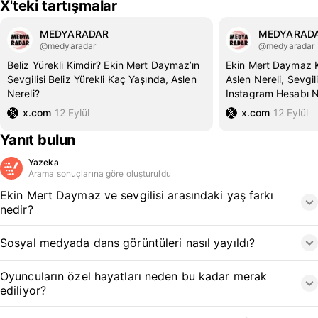
X'teki tartışmalar
MEDYARADAR
MEDYARAD
@medyaradar
@medyaradar
Beliz Yürekli Kimdir? Ekin Mert Daymaz’ın
Ekin Mert Daymaz K
Sevgilisi Beliz Yürekli Kaç Yaşında, Aslen
Aslen Nereli, Sevgil
Nereli?
Instagram Hesabı 
x.com
12 Eylül
x.com
12 Eylül
Yanıt bulun
Yazeka
Arama sonuçlarına göre oluşturuldu
Ekin Mert Daymaz ve sevgilisi arasındaki yaş farkı
nedir?
Sosyal medyada dans görüntüleri nasıl yayıldı?
Oyuncuların özel hayatları neden bu kadar merak
ediliyor?