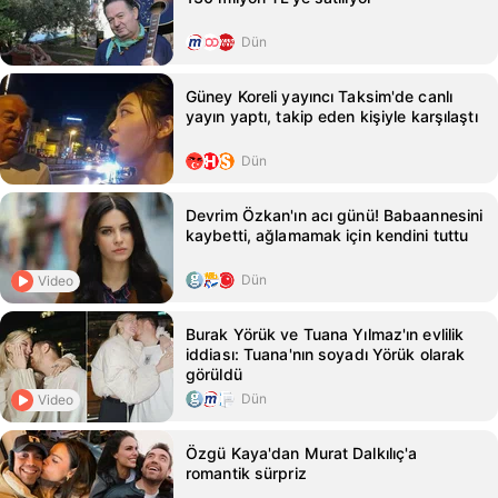
Dün
Güney Koreli yayıncı Taksim'de canlı
yayın yaptı, takip eden kişiyle karşılaştı
Dün
Devrim Özkan'ın acı günü! Babaannesini
kaybetti, ağlamamak için kendini tuttu
Dün
Video
Burak Yörük ve Tuana Yılmaz'ın evlilik
iddiası: Tuana'nın soyadı Yörük olarak
görüldü
Dün
Video
Özgü Kaya'dan Murat Dalkılıç'a
romantik sürpriz