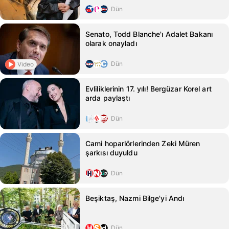
Dün
Senato, Todd Blanche'ı Adalet Bakanı
olarak onayladı
Dün
Video
Evliliklerinin 17. yılı! Bergüzar Korel art
arda paylaştı
Dün
Cami hoparlörlerinden Zeki Müren
şarkısı duyuldu
Dün
Beşiktaş, Nazmi Bilge'yi Andı
Dün