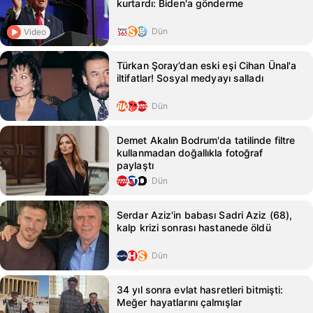
kurtardı: Biden'a gönderme
Dün
Video
Türkan Şoray’dan eski eşi Cihan Ünal'a
iltifatlar! Sosyal medyayı salladı
Dün
Demet Akalın Bodrum'da tatilinde filtre
kullanmadan doğallıkla fotoğraf
paylaştı
Dün
Serdar Aziz'in babası Sadri Aziz (68),
kalp krizi sonrası hastanede öldü
Dün
34 yıl sonra evlat hasretleri bitmişti:
Meğer hayatlarını çalmışlar