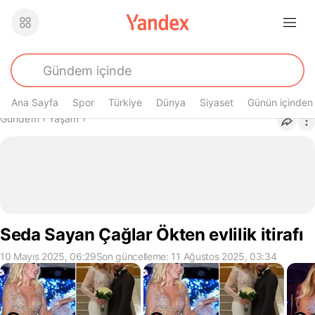
Ana Sayfa
Spor
Türkiye
Dünya
Siyaset
Günün içinden
Buradasın
Gündem
›
Yaşam
›
Seda Sayan Çağlar Ökten evlilik itirafı
10 Mayıs 2025, 06:29
Son güncelleme: 11 Ağustos 2025, 03:34