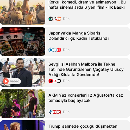
Korku, komedi, dram ve animasyon… Bu
hafta sinemalarda 6 yeni film - İlk Baskı
Dün
Japonya'da Manga Sipariş
Dolandırıcılığı: Kadın Tutuklandı
Dün
Sevgilisi Aslıhan Malbora ile Tekne
Tatilinde Görüntülenen Çağatay Ulusoy
Aldığı Kilolarla Gündemde!
Dün
Video
AKM Yaz Konserleri 12 Ağustos'ta caz
temasıyla başlayacak
Dün
Trump sahnede çocuğu düşmekten