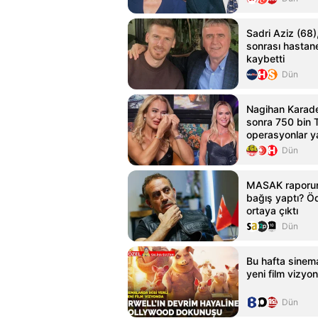
Sadri Aziz (68),
sonrası hastan
kaybetti
Dün
Nagihan Karade
sonra 750 bin T
operasyonlar y
Dün
MASAK raporun
bağış yaptı? Öd
ortaya çıktı
Dün
Bu hafta sinema
yeni film vizyo
Dün