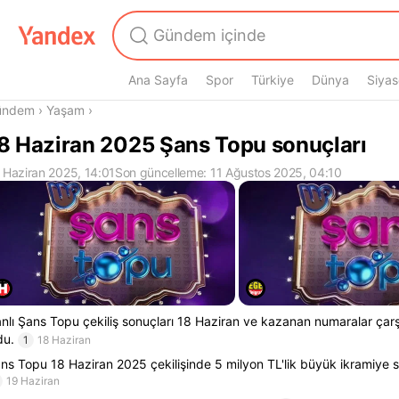
Ana Sayfa
Spor
Türkiye
Dünya
Siyas
radasın
ündem
›
Yaşam
›
8 Haziran 2025 Şans Topu sonuçları
 Haziran 2025, 14:01
Son güncelleme: 11 Ağustos 2025, 04:10
nlı Şans Topu çekiliş sonuçları 18 Haziran ve kazanan numaralar çar
du.
1
18 Haziran
ns Topu 18 Haziran 2025 çekilişinde 5 milyon TL'lik büyük ikramiye s
19 Haziran