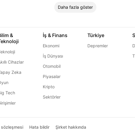
Daha fazla göster
Bilim &
İş & Finans
Türkiye
S
Teknoloji
Ekonomi
Depremler
D
eknoloji
İş Dünyası
T
kıllı Cihazlar
Otomobil
Yapay Zeka
Piyasalar
Oyun
Kripto
Big Tech
Sektörler
irişimler
ı sözleşmesi
Hata bildir
Şirket hakkında