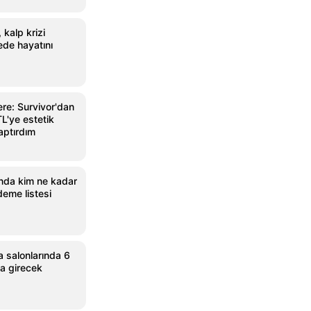
 kalp krizi
ede hayatını
re: Survivor'dan
L'ye estetik
aptırdım
da kim ne kadar
eme listesi
 salonlarında 6
na girecek