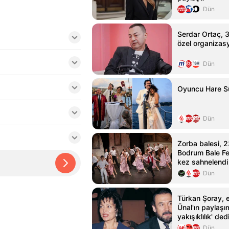
Dün
Serdar Ortaç, 31
özel organizasy
Dün
Oyuncu Hare Sü
Dün
Zorba balesi, 2
Bodrum Bale Fes
kez sahnelendi
Dün
Türkan Şoray, e
Ünal'ın paylaşı
yakışıklılık' ded
Dün