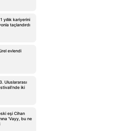
 yıllık kariyerini
onla taçlandırdı
rel evlendi
3. Uluslararası
tivali'nde iki
ski eşi Cihan
mına 'Vayy, bu ne
i