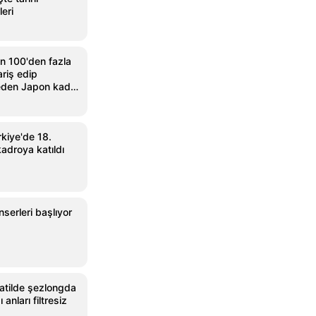
leri
in 100'den fazla
riş edip
 eden Japon kadın
kiye'de 18.
adroya katıldı
serleri başlıyor
tatilde şezlongda
anları filtresiz