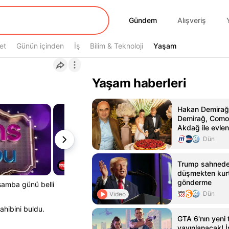
Gündem
Gündem
Alışveriş
et
Günün içinden
İş
Bilim & Teknoloji
Yaşam
Yaşam
Yaşam haberleri
Hakan Demirağ'
Demirağ, Como
Akdağ ile evlen
Dün
Trump sahned
düşmekten kurt
gönderme
şamba günü belli
Dün
Video
ahibini buldu.
GTA 6'nın yeni t
yayınlanacak! İş