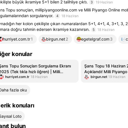
kilişte büyük ikramiye 5+1 bilen 2 talihliye çıktı.
3
19 Haziran
ns Topu sonuçları, millipiyangoonline.com ve Milli Piyango Online mob
gulamalarından sorgulanıyor.
4
18 Haziran
nadığın her kolon çekilişte çıkan numaralardan 5+1, 4+1, 4, 3+1, 3, 
mara doğru tahmin edersen ikramiye kazanırsın.
5
18 Haziran
hurriyet.com.tr
1
birgun.net
2
egetelgraf.com
3
c
iğer konular
Şans Topu Sonuçları Sorgulama Ekranı
Şans Topu 18 Haziran 
2025 (Tek tıkla hızlı öğren) | Milli
Açıklandı! Milli Piyango
hurriyet.com.tr
18 Haziran
birgun.net
19 Haziran
Piyango Online 18 Haziran Şans Topu
Sorgulama Ekranı | 18
çekiliş sonuçları ve kazanan numaralar
Şans Topu çekiliş sonuç
belli oldu: Büyük ikramiye 2 kişiye çıktı!
Daha fazla oku
çerik konuları
Sayısal Loto
anıt bulun