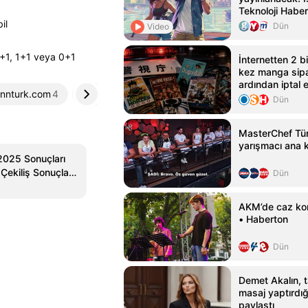
Teknoloji Haber
il
Dün
Video
2+1, 1+1 veya 0+1
İnternetten 2 b
kez manga sipa
ardından iptal
nnturk.com
4
haberturk.com
5
tutuklandı
Dün
MasterChef Tür
yarışmacı ana k
2025 Sonuçları
 Çekiliş Sonuçları
Dün
 Haziran 2025
ları
AKM’de caz kon
• Haberton
Dün
Demet Akalın, 
masaj yaptırdığı 
paylaştı