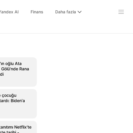
Yandex AI
Finans
Daha fazla
ın oğlu Ata
 Gölü'nde Rana
di
e çocuğu
ardı: Biden'a
anıtımı Netflix'te
te tarihi -