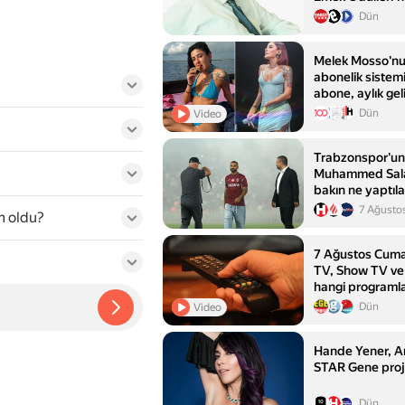
Açıklandı
Dün
Melek Mosso'nu
abonelik sistemi
abone, aylık gel
Dün
Video
Trabzonspor'un 
Muhammed Sala
bakın ne yaptıla
şey'
7 Ağusto
m oldu?
7 Ağustos Cuma:
TV, Show TV ve 
hangi programl
Dün
Video
Hande Yener, 
STAR Gene proje
Dün