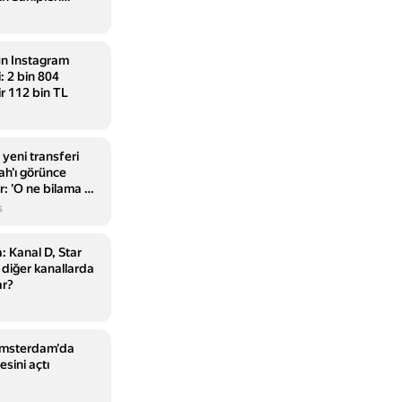
n Instagram
: 2 bin 804
ir 112 bin TL
yeni transferi
h'ı görünce
r: 'O ne bilama bir
s
 Kanal D, Star
diğer kanallarda
ar?
Amsterdam'da
sini açtı