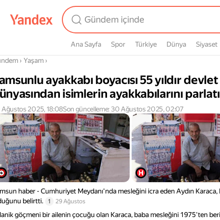
Ana Sayfa
Spor
Türkiye
Dünya
Siyaset
radasın
ündem
›
Yaşam
›
amsunlu ayakkabı boyacısı 55 yıldır devlet
ünyasından isimlerin ayakkabılarını parlat
 Ağustos 2025, 18:08
Son güncelleme: 30 Ağustos 2025, 02:07
msun haber - Cumhuriyet Meydanı'nda mesleğini icra eden Aydın Karaca, b
duğunu belirtti.
1
29 Ağustos
lanik göçmeni bir ailenin çocuğu olan Karaca, baba mesleğini 1975'ten ber