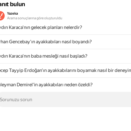
anıt bulun
Yazeka
Arama sonuçlarına göre oluşturuldu
dın Karaca'nın gelecek planları nelerdir?
han Gencebay'ın ayakkabıları nasıl boyandı?
dın Karaca'nın baba mesleği nasıl başladı?
cep Tayyip Erdoğan'ın ayakkabılarını boyamak nasıl bir deneyi
leyman Demirel'in ayakkabıları neden özeldi?