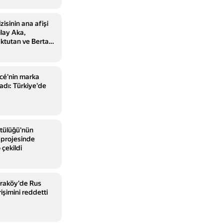
zisinin ana afişi
ilay Aka,
ktutan ve Bertan
cé'nin marka
adı: Türkiye'de
tülüğü'nün
 projesinde
 çekildi
araköy'de Rus
rişimini reddetti