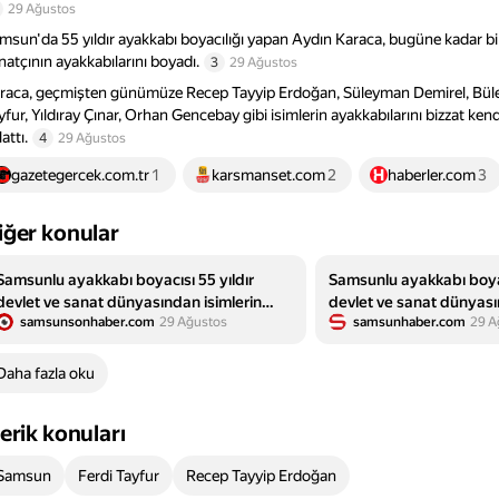
29 Ağustos
msun'da 55 yıldır ayakkabı boyacılığı yapan Aydın Karaca, bugüne kadar bi
natçının ayakkabılarını boyadı.
3
29 Ağustos
raca, geçmişten günümüze Recep Tayyip Erdoğan, Süleyman Demirel, Bülen
yfur, Yıldıray Çınar, Orhan Gencebay gibi isimlerin ayakkabılarını bizzat ken
attı.
4
29 Ağustos
gazetegercek.com.tr
1
karsmanset.com
2
haberler.com
3
iğer konular
Samsunlu ayakkabı boyacısı 55 yıldır
Samsunlu ayakkabı boyac
devlet ve sanat dünyasından isimlerin
devlet ve sanat dünyası
samsunsonhaber.com
29 Ağustos
samsunhaber.com
29 A
ayakkabılarını parlatıyor - Samsun Son
ayakkabılarını parlatıyor
Haber - Samsun Haber - Samsunspor
Haberleri
Daha fazla oku
çerik konuları
Samsun
Ferdi Tayfur
Recep Tayyip Erdoğan