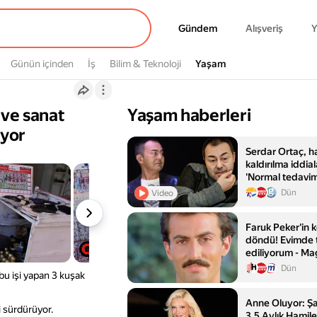
Gündem
Gündem
Alışveriş
Y
Günün içinden
İş
Bilim & Teknoloji
Yaşam
Yaşam
 ve sanat
Yaşam haberleri
ıyor
Serdar Ortaç, 
kaldırılma iddial
'Normal tedavim
hastanedeydim
Dün
Video
Faruk Peker'in 
döndü! Evimde t
ediliyorum - Ma
Magazin
Dün
u işi yapan 3 kuşak
Anne Oluyor: Şar
i sürdürüyor.
3,5 Aylık Hamil