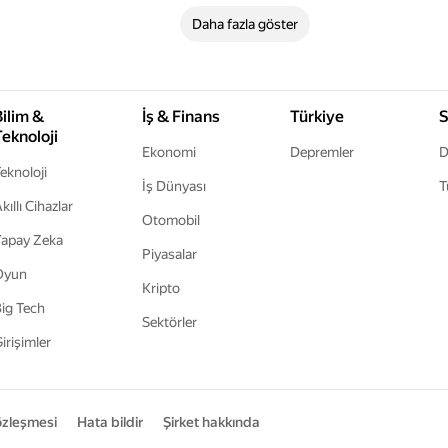
Daha fazla göster
Bilim &
İş & Finans
Türkiye
S
Teknoloji
Ekonomi
Depremler
D
eknoloji
İş Dünyası
T
kıllı Cihazlar
Otomobil
apay Zeka
Piyasalar
Oyun
Kripto
ig Tech
Sektörler
irişimler
sözleşmesi
Hata bildir
Şirket hakkında