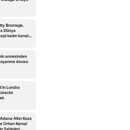
etty Bromage,
ss Dünya
aşlı kadın kanat
sahip oldu
i'nin annesinden
 boşanma davası
t'in Londra
sürecini
cek
ı Adana Altın Koza
nde Orhan Kemal
n Sahipleri