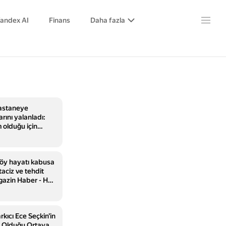
andex AI
Finans
Daha fazla
hastaneye
arını yalanladı:
 olduğu için
'
köy hayatı kabusa
aciz ve tehdit
gazin Haber - HT
kıcı Ece Seçkin'in
e Olduğu Ortaya