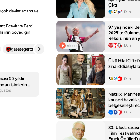
Çıktı
rçok devlet adamı ve
Dün
t Ecevit ve Ferdi
97 yaşındaki B
disinin boyadığını
2025'te Guinne
Rekoru'nun en y
yürüyüşçüsüne 
Dün
Video
gazetegercek.com.tr
4
Ülkü Hilal Çiftç
zina iddiasıyla
ısı 55 yıldır
Dün
ndan isimlerin
ğustos
.
Netflix, Manifes
konseri hazırlık 
belgeselleştire
Dün
33. Uluslararas
Film Festivali'
Emek Ödülleri’ni