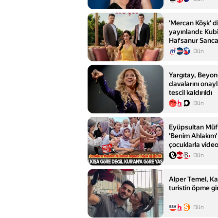
'Mercan Köşk' di
yayınlandı: Kub
Hafsanur Sanca
Asllani
Dün
Yargıtay, Beyon
davalarını onayl
tescil kaldırıldı
Dün
Eyüpsultan Müf
'Benim Ahlakım'
çocuklarla video
Dün
Alper Temel, K
turistin öpme gi
Dün