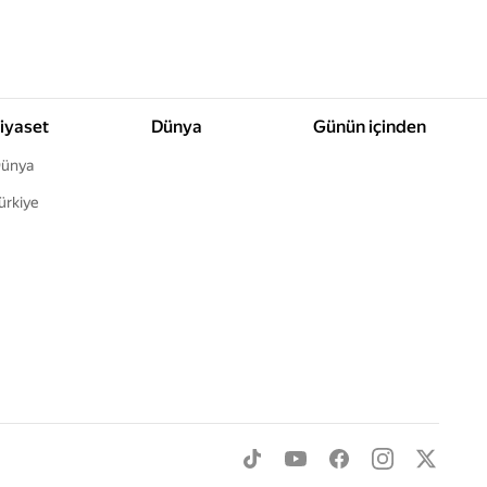
iyaset
Dünya
Günün içinden
ünya
ürkiye