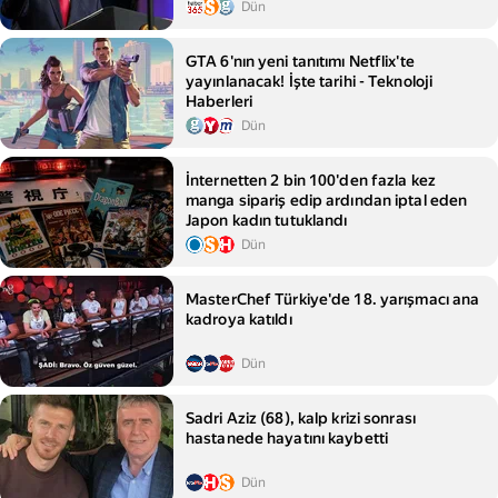
Dün
GTA 6'nın yeni tanıtımı Netflix'te
yayınlanacak! İşte tarihi - Teknoloji
Haberleri
Dün
İnternetten 2 bin 100'den fazla kez
manga sipariş edip ardından iptal eden
Japon kadın tutuklandı
Dün
MasterChef Türkiye'de 18. yarışmacı ana
kadroya katıldı
Dün
Sadri Aziz (68), kalp krizi sonrası
hastanede hayatını kaybetti
Dün