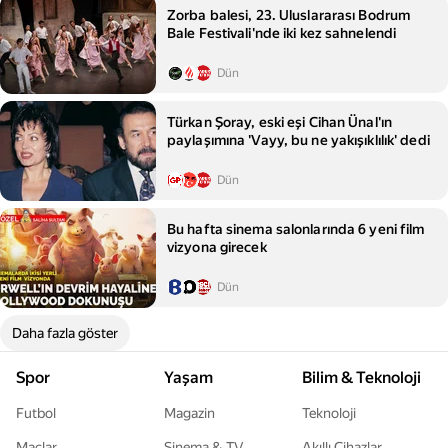
Zorba balesi, 23. Uluslararası Bodrum
Bale Festivali'nde iki kez sahnelendi
Dün
Türkan Şoray, eski eşi Cihan Ünal'ın
paylaşımına 'Vayy, bu ne yakışıklılık' dedi
Dün
Bu hafta sinema salonlarında 6 yeni film
vizyona girecek
Dün
Daha fazla göster
Spor
Yaşam
Bilim & Teknoloji
Futbol
Magazin
Teknoloji
Maçlar
Sinema & TV
Akıllı Cihazlar