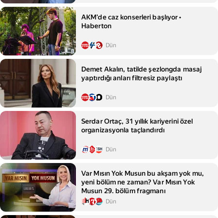
AKM’de caz konserleri başlıyor •
Haberton
Dün
Demet Akalın, tatilde şezlongda masaj
yaptırdığı anları filtresiz paylaştı
Dün
Serdar Ortaç, 31 yıllık kariyerini özel
organizasyonla taçlandırdı
Dün
Var Mısın Yok Musun bu akşam yok mu,
yeni bölüm ne zaman? Var Mısın Yok
Musun 29. bölüm fragmanı
Dün