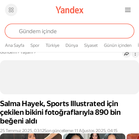
Ana Sayfa
Spor
Türkiye
Dünya
Siyaset
Günün içinden
Buradasın
Gündem
›
Yaşam
›
Salma Hayek, Sports Illustrated için
çekilen bikini fotoğraflarıyla 890 bin
beğeni aldı
25 Temmuz 2025, 03:12
Son güncelleme: 11 Ağustos 2025, 04:15