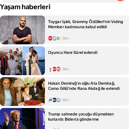
Yaşam haberleri
Toygar Işıklı, Grammy Ödülleri'nin Voting
Member kadrosuna kabul edildi
Dün
Oyuncu Hare Sürel evlendi
Dün
Hakan Demirağ'ın oğlu Ata Demirağ,
Como Gölü'nde Rana Akdağ ile evlendi
Dün
Trump sahnede çocuğu düşmekten
kurtardı: Biden'a gönderme