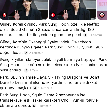
Güney Koreli oyuncu Park Sung Hoon, özellikle Netflix
dizisi Squid Game’in 2 sezonunda canlandırdığı 120
numaralı karakter ile yeniden gündeme geldi.
1
2 Temmuz
Güney Kore’nin Gyeonggi Eyaleti’ndeki Gwacheon
kentinde dünyaya gelen Park Sung Hoon, 18 Şubat 1985
doğumludur.
2
2 Temmuz
Gençlik yıllarında oyunculuk hayali kurmaya başlayan Park
Sung Hoon, lise döneminde gelecekte kariyer planlamasını
şekillendirdi.
3
2 Temmuz
Park, SBS'nin Three Days, Six Flying Dragons ve Don't
Dare to Dream filmlerindeki yardımcı rolleriyle dikkat
çekmeye başladı.
4
1 Temmuz
Park Sung Hoon, Squid Game 2 sezonunda ise
transseksüel eski asker karakteri Cho Hyun-ju rolüyle
ekranlara döndü.
5
1 Temmuz