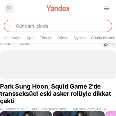
Ana Sayfa
Spor
Türkiye
Dünya
Siyaset
Günün içinden
Buradasın
Gündem
›
Yaşam
›
Park Sung Hoon, Squid Game 2'de
transseksüel eski asker rolüyle dikkat
çekti
02 Temmuz 2025, 04:08
Son güncelleme: 11 Ağustos 2025, 04:07