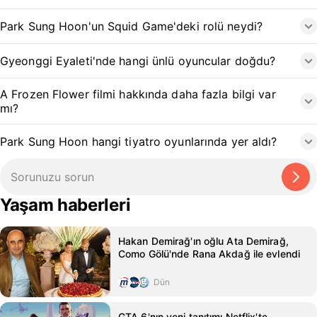
Park Sung Hoon'un Squid Game'deki rolü neydi?
Gyeonggi Eyaleti'nde hangi ünlü oyuncular doğdu?
A Frozen Flower filmi hakkında daha fazla bilgi var
mı?
Park Sung Hoon hangi tiyatro oyunlarında yer aldı?
Yaşam haberleri
Hakan Demirağ'ın oğlu Ata Demirağ,
Como Gölü'nde Rana Akdağ ile evlendi
Dün
GTA 6'nın yeni tanıtımı Netflix'te