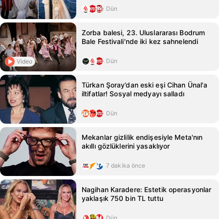
Dün
Zorba balesi, 23. Uluslararası Bodrum
Bale Festivali'nde iki kez sahnelendi
Dün
Video
Türkan Şoray’dan eski eşi Cihan Ünal'a
iltifatlar! Sosyal medyayı salladı
Dün
Mekanlar gizlilik endişesiyle Meta'nın
akıllı gözlüklerini yasaklıyor
7 dakika önce
Nagihan Karadere: Estetik operasyonlar
yaklaşık 750 bin TL tuttu
Dün