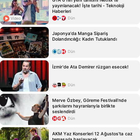
yayınlanacak! İşte tarihi - Teknoloji
Haberleri
Dün
Video
Japonya'da Manga Sipariş
Dolandırıcılığı: Kadın Tutuklandı
Dün
İzmir'de Ata Demirer rüzgarı esecek!
Dün
Merve Özbey, Göreme Festivali'nde
şarkılarını hayranlarıyla birlikte
seslendirdi
Dün
AKM Yaz Konserleri 12 Ağustos'ta caz
temasıyla başlayacak