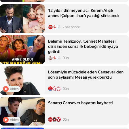
12 yıldır dinmeyen acı! Kerem Alışık
annesi Çolpan İlhan'ı yazdığı şiirle andı
2 saat önce
Belemir Temizsoy, 'Cennet Mahallesi'
dizisinden sonra ilk bebeğini dünyaya
getirdi
Dün
Lösemiyle mücadele eden Cansever’den
son paylaşım! Mesajı yürek burktu
Dün
Video
Sanatçı Cansever hayatını kaybetti
Dün
Video