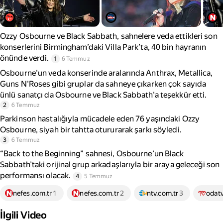
Ozzy Osbourne ve Black Sabbath, sahnelere veda ettikleri son
konserlerini Birmingham’daki Villa Park’ta, 40 bin hayranın
önünde verdi.
1
6 Temmuz
Osbourne'un veda konserinde aralarında Anthrax, Metallica,
Guns N'Roses gibi gruplar da sahneye çıkarken çok sayıda
ünlü sanatçı da Osbourne ve Black Sabbath'a teşekkür etti.
2
6 Temmuz
Parkinson hastalığıyla mücadele eden 76 yaşındaki Ozzy
Osbourne, siyah bir tahtta otururarak şarkı söyledi.
3
6 Temmuz
“Back to the Beginning” sahnesi, Osbourne’un Black
Sabbath’taki orijinal grup arkadaşlarıyla bir araya geleceği son
performansı olacak.
4
5 Temmuz
nefes.com.tr
1
nefes.com.tr
2
ntv.com.tr
3
odat
İlgili Video