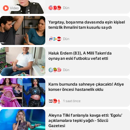
Dün
Video
Yargıtay, boşanma davasında eşin kişisel
temizlik ihmalini tam kusurlu saydı
Dün
Haluk Erdem (83), A Milli Takım'da
oynayan eski futbolcu vefat etti
Dün
Karnı burnunda sahneye çıkacaktı! Atiye
konser öncesi hastanelik oldu
1 saat önce
Aleyna Tilki fanlarıyla kavga etti: 'Egolu'
açıklamalara tepki yağdı - Sözcü
Gazetesi