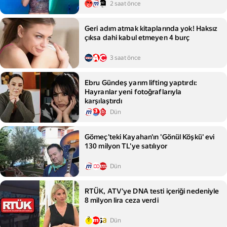
2 saat önce
Geri adım atmak kitaplarında yok! Haksız
çıksa dahi kabul etmeyen 4 burç
3 saat önce
Ebru Gündeş yarım lifting yaptırdı:
Hayranlar yeni fotoğraflarıyla
karşılaştırdı
Dün
Gömeç'teki Kayahan'ın 'Gönül Köşkü' evi
130 milyon TL'ye satılıyor
Dün
RTÜK, ATV'ye DNA testi içeriği nedeniyle
8 milyon lira ceza verdi
Dün