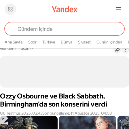
Ana Sayfa
Spor
Türkiye
Dünya
Siyaset
Günün içinden
Buradasın
Gündem
›
Yaşam
›
Ozzy Osbourne ve Black Sabbath,
Birmingham'da son konserini verdi
06 Temmuz 2025, 02:43
Son güncelleme: 11 Ağustos 2025, 04:08