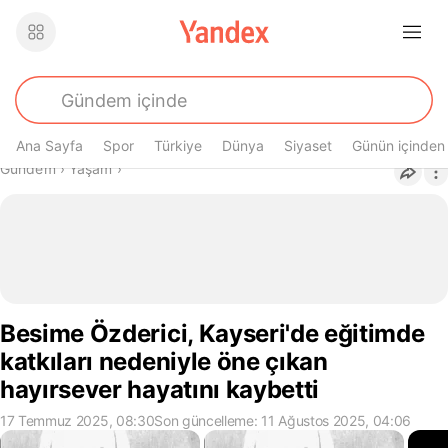
Ana Sayfa
Spor
Türkiye
Dünya
Siyaset
Günün içinden
Buradasın
Gündem
›
Yaşam
›
Besime Özderici, Kayseri'de eğitimde
katkıları nedeniyle öne çıkan
hayırsever hayatını kaybetti
17 Temmuz 2025, 08:30
Son güncelleme: 11 Ağustos 2025, 04:06