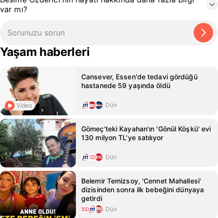
var mı?
Yaşam haberleri
Cansever, Essen'de tedavi gördüğü
hastanede 59 yaşında öldü
Dün
Video
Gömeç'teki Kayahan'ın 'Gönül Köşkü' evi
130 milyon TL'ye satılıyor
Dün
Belemir Temizsoy, 'Cennet Mahallesi'
dizisinden sonra ilk bebeğini dünyaya
getirdi
Dün