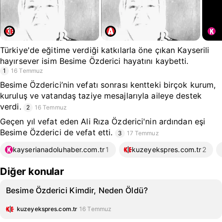
Türkiye'de eğitime verdiği katkılarla öne çıkan Kayserili
hayırsever isim Besime Özderici hayatını kaybetti.
1
16 Temmuz
Besime Özderici’nin vefatı sonrası kentteki birçok kurum,
kuruluş ve vatandaş taziye mesajlarıyla aileye destek
verdi.
2
16 Temmuz
Geçen yıl vefat eden Ali Rıza Özderici'nin ardından eşi
Besime Özderici de vefat etti.
3
17 Temmuz
kayserianadoluhaber.com.tr
1
kuzeyekspres.com.tr
2
Diğer konular
Besime Özderici Kimdir, Neden Öldü?
kuzeyekspres.com.tr
16 Temmuz