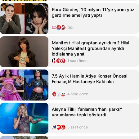
Ebru Gündeş, 10 milyon TL'ye yarım yüz
gerdirme ameliyatı yaptı
Dün
Manifest Hilal gruptan ayrıldı mı? Hilal
Yelekçi Manifest grubundan ayrıldı
iddialarına yanıt!
1 saat önce
7,5 Aylık Hamile Atiye Konser Öncesi
Fenalaştı! Hastaneye Kaldırıldı
4 saat önce
Aleyna Tilki, fanlarının 'hani şarkı?'
yorumlarına tepki gösterdi
5 saat önce