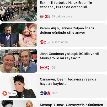
Eski milli futbolcu Haluk Erdem'in
cenazesi, Bursa'da defnedildi
19 dakika önce
Kerem Alışık, annesi Çolpan İlhan'ı
doğum gününde şiirle anıyor
4 saat önce
John Goodman yaklaşık 90 kilo verdi:
Mounjaro ile mi zayıfladı?
Dün
Cansever, lösemi tedavisi sırasında
hayatını kaybetti
Dün
Video
Mehtap Yılmaz, Cansever'in ölümünden