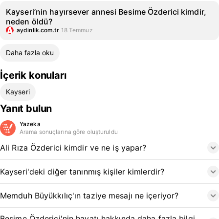
Kayseri’nin hayırsever annesi Besime Özderici kimdir,
neden öldü?
aydinlik.com.tr
18 Temmuz
Daha fazla oku
İçerik konuları
Kayseri
Yanıt bulun
Yazeka
Arama sonuçlarına göre oluşturuldu
Ali Rıza Özderici kimdir ve ne iş yapar?
Kayseri'deki diğer tanınmış kişiler kimlerdir?
Memduh Büyükkılıç'ın taziye mesajı ne içeriyor?
Besime Özderici'nin hayatı hakkında daha fazla bilgi