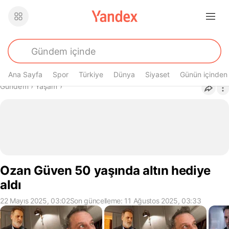
Ana Sayfa
Spor
Türkiye
Dünya
Siyaset
Günün içinden
Buradasın
Gündem
›
Yaşam
›
Ozan Güven 50 yaşında altın hediye
aldı
22 Mayıs 2025, 03:02
Son güncelleme: 11 Ağustos 2025, 03:33