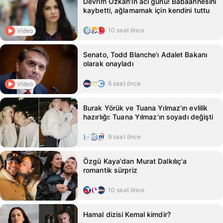
Devrim Özkan'ın acı günü! Babaannesini
kaybetti, ağlamamak için kendini tuttu
10 saat önce
Video
Senato, Todd Blanche'ı Adalet Bakanı
olarak onayladı
6 saat önce
Video
Burak Yörük ve Tuana Yılmaz'ın evlilik
hazırlığı: Tuana Yılmaz'ın soyadı değişti
9 saat önce
Özgü Kaya'dan Murat Dalkılıç'a
romantik sürpriz
10 saat önce
Hamal dizisi Kemal kimdir?