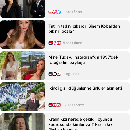
1 saat önce
Tatilin tadını çıkardı! Sinem Kobal'dan
bikinili pozlar
9 saat önce
Mine Tugay, Instagram'da 1997'deki
fotoğrafını paylaştı
7 Ağustos
İkinci gizli düğünlerine ünlüler akın etti
12 saat önce
Kralın Kızı nerede çekildi, oyuncu
kadrosunda kimler var? Kralın kızı
filminin konusu