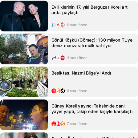
Evliliklerinin 17. yılı! Bergüzar Korel art
arda paylaştı
6 saat önce
Gönül Köşkü (Gömeç): 130 milyon TL'ye
deniz manzaralı mülk satılıyor
3 saat önce
Beşiktaş, Nazmi Bilge'yi Andı
6 saat önce
Güney Koreli yayıncı Taksim'de canlı
yayın yaptı, takip eden kişiyle karşılaştı
7 saat önce