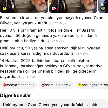
Bir süredir ekranlarda yer almayan başarılı oyuncu Ozan
Güven, yeni yaşını kutladı.
1
21 Mayıs
Her 10 yıla bir gram altın: “Hoş geldin elliler”Başarılı
oyuncu, 50 doğum gününde yakın arkadaşlarından 5
gramlık altın hediye aldı.
2
22 Mayıs
Ünlü oyuncu, 50 yaşına adım atarken, dijital dünyadan
uzaklaşma kararı aldığını da duyurdu.
3
21 Mayıs
14 Haziran 2025 tarihinden itibaren akıllı telefon
kullanmayı bırakacağını açıklayan Güven, sosyal medya
hesaplarıyla ilgili de önemli bir değişikliğe gideceğini
duyurdu.
4
22 Mayıs
medyaradar.net
1
sonmuhur.com
2
baskagazete.c
Diğer konular
Ünlü oyuncu Ozan Güven yeni yaşında 'akılsız' oldu